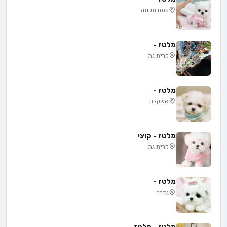
פתח תקווה
מלטז -
קרית גת
מלטז -
אשקלון
מלטז - קוצי
קרית גת
מלטז -
גדרה