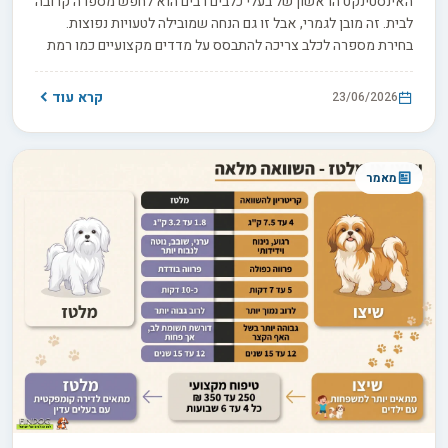
האינסטינקט הראשון של בעלי כלבים רבים הוא לחפש מספרה קרובה
לבית. זה מובן לגמרי, אבל זו גם הנחה שמובילה לטעויות נפוצות.
בחירת מספרה לכלב צריכה להתבסס על מדדים מקצועיים כמו רמת
היגיינה, התמחות בגזע שלכם וגישה שמותאמת לאופיו. מספרה
קרובה יכולה לעלות 150 שקל ועדיין להיות המקום הלא נכון, בעוד
קרא עוד
23/06/2026
שספר כלבים שדורש נסיעה מעט ארוכה יותר עשוי לחסוך בעיות
בריאות, נזקים לפרווה וחרדה מיותרת לכלב. כדי לעזור לכם להבחין
בין נוחות לאיכות, ריכזנו את המדדים והשאלות שיבטיחו שתבחרו נכון
עבור החבר הכי טוב שלכם.
מאמר