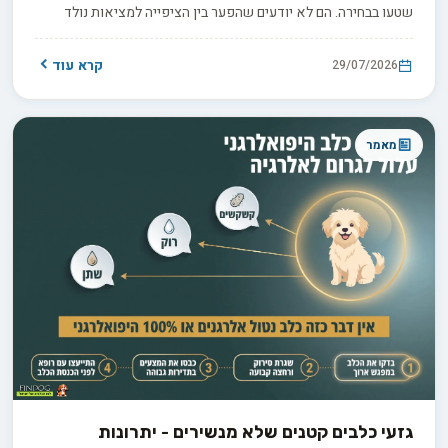
שטעו בבחירה. הם לא יודעים שהפער בין הציפייה למציאות נולד
הרבה קודם, בתהליך בירורים חסר שקדם לרכישה. החדשות הטובות
הן ששביעות רצון ארוכת טווח היא תוצאה של החלטות נכונות
קרא עוד
29/07/2026
שהתקבלו לפני שהכלב בכלל נכנס הביתה.
מאמר
גזעי כלבים קטנים שלא מנשירים - יתרונות