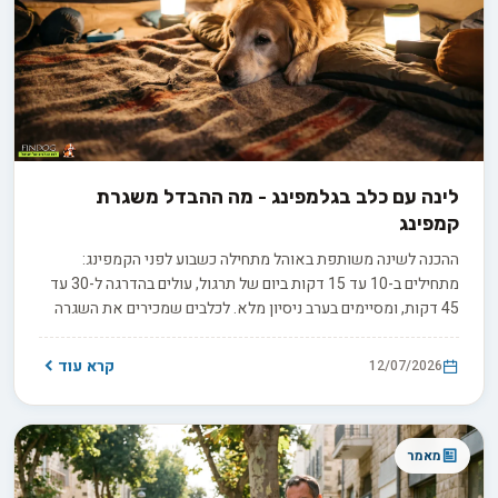
לינה עם כלב בגלמפינג - מה ההבדל משגרת
קמפינג
ההכנה לשינה משותפת באוהל מתחילה כשבוע לפני הקמפינג:
מתחילים ב-10 עד 15 דקות ביום של תרגול, עולים בהדרגה ל-30 עד
45 דקות, ומסיימים בערב ניסיון מלא. לכלבים שמכירים את השגרה
מספיק כשבוע, וכלבים רגישים או חסרי ניסיון זקוקים לשבועיים
שלושה. הכנה כזו מונעת את התסריט המוכר של לילה לבן באוהל,
קרא עוד
12/07/2026
ובונה את שגרת הלילה שממנה תלויה כל חופשת הקמפינג.
מאמר