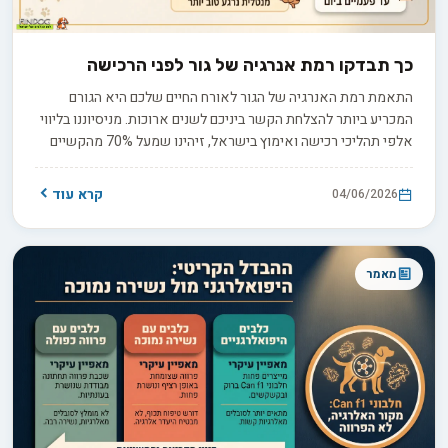
כך תבדקו רמת אנרגיה של גור לפני הרכישה
התאמת רמת האנרגיה של הגור לאורח החיים שלכם היא הגורם
המכריע ביותר להצלחת הקשר ביניכם לשנים ארוכות. מניסיוננו בליווי
אלפי תהליכי רכישה ואימוץ בישראל, זיהינו שמעל 70% מהקשיים
בשנה הראשונה נובעים מחוסר התאמה בין הגור לסדר היום של
המשפחה. שאילת השאלות הנכונות לפני ההחלטה אינה רק כלי
קרא עוד
04/06/2026
מעשי, אלא ביטוי של אחריות כלפי בעל החיים שיצטרף אליכם.
המדריך הבא יצייד אתכם בשאלות ממוקדות לבחינת אופי הגור,
יסביר כיצד לזהות סימני אזהרה אצל המוכר, ויעזור לכם לקבל את
ההחלטה הנכונה.
מאמר