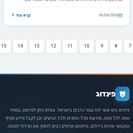
בחודש, עוד לפני הוצאות בלתי צפויות. השאלה האמתית היא לא אם
הילדים רוצים, אלא אם אתם, ההורים, באמת מוכנים. במדריך הזה
קרא עוד
30/04/2026
ריכזנו את השאלות המכריעות שיעזרו לכם להבין בדיוק זאת.
15
14
13
12
11
10
9
8
7
פינדוג
פינדוג הינו אתר לוח עבור כלבים בישראל. אצלנו ניתן לפרסם, במחיר
שווה לכל נפש, מודעות מכל הסוגים ולכל הגזעים. וכן לקבל מידע מקיף
ומקצועי אודות גידולם, טיפוחם וטיפים רבים להפוך את הגידול למהנה