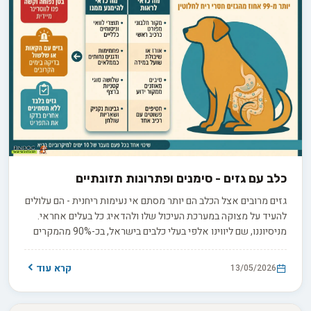
כלב עם גזים - סימנים ופתרונות תזונתיים
גזים מרובים אצל הכלב הם יותר מסתם אי נעימות ריחנית - הם עלולים
להעיד על מצוקה במערכת העיכול שלו ולהדאיג כל בעלים אחראי.
מניסיוננו, שם ליווינו אלפי בעלי כלבים בישראל, בכ-90% מהמקרים
המקור לבעיה הוא תזונתי ובר-פתרון. במדריך המעשי שלפניכם נצייד
אתכם בכלים לפענח את תפריט הכלב שלכם צעד-אחר-צעד: נזהה
קרא עוד
13/05/2026
את הגורמים הבעייתיים ברשימת הרכיבים, ונסביר מתי שינוי תזונתי
מספיק ומתי נדרש ייעוץ וטרינרי.