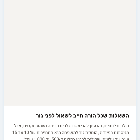
השאלות שכל הורה חייב לשאול לפני גור
הילדים לוחצים, והרעיון להביא גור כלבים הביתה נשמע מקסים, אבל
מניסיוננו בפינדוג, הוספת גור למשפחה היא התחייבות של 10 עד 15
שנה, עם עלויות שיכולות להגיע בקלות ל-500 עד 1,000 שקל