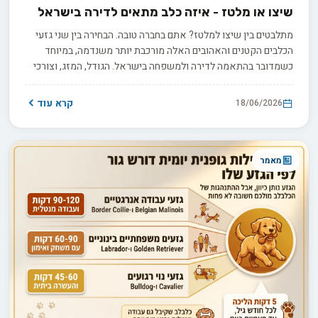
שיצו או מלטז - איזה כלב מתאים לדירה בישראל
מתלבטים בין שיצו למלטז? אתם בחברה טובה. הבחירה בין שני גזעי
הכלבים הקטנים והאהובים האלה מורכבת יותר משנדמה, במיוחד
כשמדובר בהתאמה לדירה ולמשפחה בישראל. הגודל, המזג, וצורכי
הטיפוח היומי משפיעים על ההחלטה יותר ממה שנראה בהתחלה. כדי
לעזור לכם להגיע להחלטה הנכונה עבורכם, פירקנו את כל ההבדלים
קרא עוד
18/06/2026
החשובים, מהאופי ועד צורכי הטיפוח באקלים שלנו.
מאמר