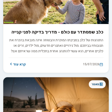
כלב שמסתדר עם כולם - מדריך בדיקה לפני קנייה
התנהגות של כלב בסביבתו המוכרת והבטוחה אינה מנבאת בהכרח את
תגובותיו בביתכם. מול גירויים ואתגרים חדשים, מול ילדים, זרים או
כלבים אחרים, הוא עשוי להתנהג אחרת בתכלית ממה שראיתם אצל
המוכר. כדי להבטיח התאמה מוצלחת, חשוב שתדעו איך לבחון
בעצמכם את התנהגותו האמיתית, מעבר להצהרות כלליות על אופיו.
קרא עוד
15/07/2026
מאמר