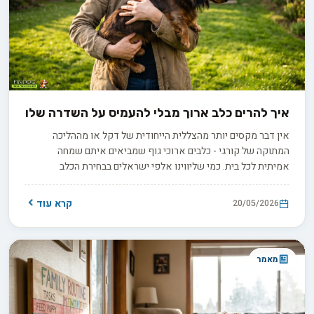
איך להרים כלב ארוך מבלי להעמיס על השדרה שלו
אין דבר מקסים יותר מהצללית הייחודית של דקל או מההליכה
המתוקה של קורגי - כלבים ארוכי גוף שמביאים איתם שמחה
אמיתית לכל בית. כמי שליווינו אלפי ישראלים בבחירת הכלב
המושלם, אנחנו בפינדוג יודעים כמה הרמה יומיומית היא חלק טבעי
מהחיים איתם. האינסטינקט הראשוני שלנו הוא להרים בזריזות, אך
קרא עוד
20/05/2026
המבנה הייחודי שלהם, ובמיוחד עמוד השדרה הרגיש, מצריך טכניקה
קצת שונה. במדריך הקצר הזה תלמדו בדיוק איך לעשות זאת נכון.
מאמר