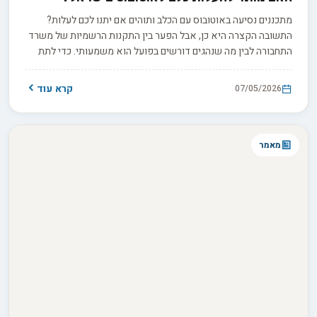
מתכננים נסיעה באוטובוס עם הכלב ותוהים אם יתנו לכם לעלות?
התשובה הקצרה היא כן, אבל הפער בין התקנות הרשמיות של משרד
התחבורה לבין מה שנהגים דורשים בפועל הוא משמעותי. כדי לתת
לכם מענה מלא ומעודכן לשנת 2026, המדריך שלנו יפרט את הכללים
החוקיים, את הציוד הנדרש בשטח, ואת ההסדרים הייחודיים החלים
קרא עוד
07/05/2026
על כלבי שירות ונחייה.
מאמר