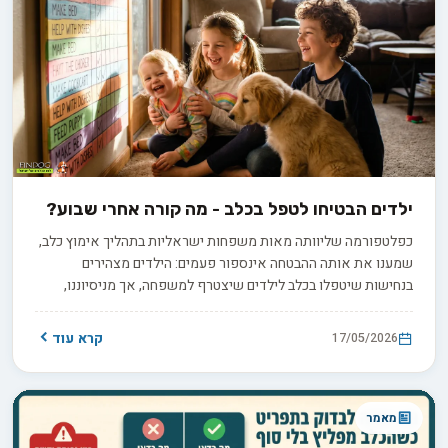
ילדים הבטיחו לטפל בכלב - מה קורה אחרי שבוע?
כפלטפורמה שליוותה מאות משפחות ישראליות בתהליך אימוץ כלב,
שמענו את אותה ההבטחה אינספור פעמים: הילדים מצהירים
בנחישות שיטפלו בכלב לילדים שיצטרף למשפחה, אך מניסיוננו,
ההתלהבות הראשונית דועכת תוך שבוע עד עשרה ימים בממוצע,
וההורים הם אלו שמוצאים את עצמם קמים לטיול הבוקר המוקדם.
קרא עוד
17/05/2026
התרחיש הזה מוכר היטב לאלפי הורים בישראל, וחשוב לומר זאת
ישירות: האחריות על הכלב היא בסופו של דבר שלכם. במדריך זה
נצייד אתכם בכלים מעשיים להפיכת הילדים לשותפים פעילים
ולבניית תוכנית אחריות מציאותית לכל המשפחה.
מאמר