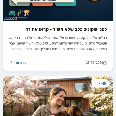
לפני שקונים כלב שלא משיר - קראו את זה
החלום על בית נקי, בלי שערות על הספה ובלי התקפי אלרגיה, הוא מה
שמוביל אלפי משפחות ישראליות לחפש כלב שלא משיר שיער. אבל
בפינדוג, לאחר שליווינו אלפי משפחות בתהליך הזה, גילינו שהמושג
הזה הוא אחד המיתוסים הגדולים בעולם הכלבנות. במדריך הזה נסביר
את ההבדל האמיתי בין כלב היפואלרגני לכלב שאינו משיר, נבדוק אם
קרא עוד
28/05/2026
סגנון החיים שלכם מתאים לגזעים אלה, ונצייד אתכם בכלים לבחירה
אחראית ומושכלת.
מאמר