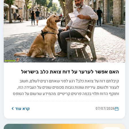
האם אפשר לערער על דוח צואת כלב בישראל
קיבלתם דוח על צואת כלב? רגע לפני שאתם רצים לשלם, חשוב
לעצור ולנשום. עיריות שונות גובות סכומים שונים על העבירה הזו,
ותוקף הדוח תלוי בכמה פרטים קריטיים: מהמידע שרשום על הטופס
ועד לאופן איסוף הראיות בשטח, בין אם מדובר בצילום או בבדיקת
DNA. הנה הפרטים שבודקים ראשון, כדי לדעת אם יש לכם בסיס
קרא עוד
07/07/2026
אמיתי להתמודד עם הדוח.