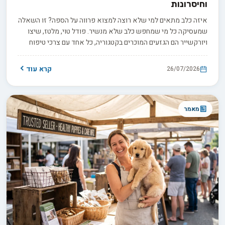
וחיסרונות
איזה כלב מתאים למי שלא רוצה למצוא פרווה על הספה? זו השאלה
שמעסיקה כל מי שמחפש כלב שלא מנשיר. פודל טוי, מלטז, שיצו
ויורקשייר הם הגזעים המוכרים בקטגוריה, כל אחד עם צרכי טיפוח
שונים. אבל התווית "היפואלרגני" יכולה להטעות, ולפני שמשקיעים
3,000 עד 8,000 ש"ח בגור חשוב לדעת בדיוק מה לשאול את המוכר
קרא עוד
26/07/2026
כדי להבדיל בין הבטחה למציאות.
מאמר