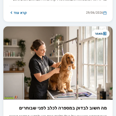
ויוצר קשר, או שהוא נסוג ונעשה נוקשה. במדריך זה תלמדו לזהות
את הסימנים המכריעים ולדעת מתי כדאי להמשיך במפגש ומתי לא.
קרא עוד
29/06/2026
מאמר
מה חשוב לבדוק במספרה לכלב לפני שבוחרים