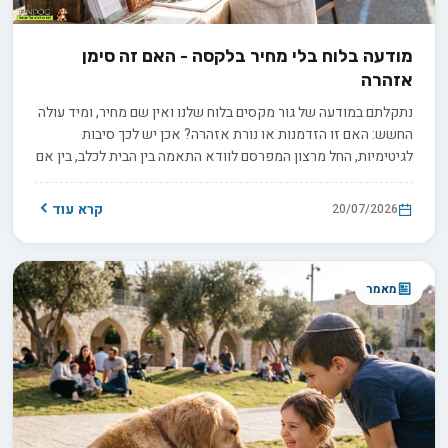
מודעה בלוח בלי מחיר בלקסה - האם זה סימן
אזהרה
נתקלתם במודעה של גור מקסים בלוח שלנו ואין שם מחיר, ומיד עולה
החשש: האם זו הזדמנות או נורת אזהרה? אכן יש לכך סיבות
לגיטימיות, החל מרצון המפרסם לוודא התאמה בין הבית לכלב, בין אם
למכירה ובין אם לאימוץ, ועד למחיר שמשתנה בין גורים באותה מלטה.
בפועל השאלה היא לא רק כמה זה עולה, אלא כמה שקיפות
קרא עוד
20/07/2026
המפרסם מוכן להציע כשמבקשים ממנו פרטים.
מאמר