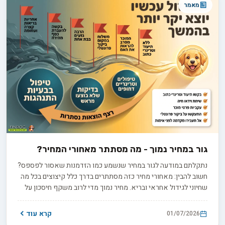
מאמר
גור במחיר נמוך - מה מסתתר מאחורי המחיר?
נתקלתם במודעה לגור במחיר שנשמע כמו הזדמנות שאסור לפספס?
חשוב להבין: מאחורי מחיר כזה מסתתרים בדרך כלל קיצוצים בכל מה
שחיוני לגידול אחראי ובריא. מחיר נמוך מדי לרוב משקף חיסכון על
חשבון בדיקות וטרינריות, חיסונים חיוניים או תנאי גידול נאותים. כאן
נסביר איך להבחין בין הזדמנות אמיתית לנורת אזהרה, וניתן לכם את
קרא עוד
01/07/2026
הכלים לבחור נכון.