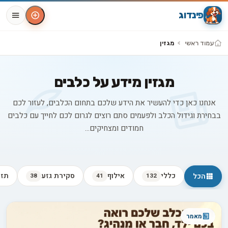
פינדוג
עמוד ראשי
מגזין
מגזין מידע על כלבים
אנחנו כאן כדי להעשיר את הידע שלכם בתחום הכלבים, לעזור לכם
בבחירת וגידול הכלב ולפעמים סתם רוצים לגרום לכם לחייך עם כלבים
חמודים ומצחיקים...
כללי
אילוף
סקירת גזע
תזו
הכל
38
41
132
כל המאמרים
מאמר