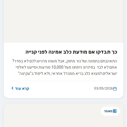
כך תבדקו אם מודעת כלב אמינה לפני קנייה
התאהבתם בתמונה של גור מתוק, אבל משהו מרגיש לכם לא בסדר?
אתם לא לבד. בפינדוג ניתחנו מעל 10,000 מודעות וסייענו לאלפי
ישראלים למצוא כלב בריא ממגדל אחראי, ולא ליפול ב"עקיצה"
שמסתיימת בשברון לב, חשבונות וטרינר כבדים, או תמיכה לא מודעת
במשקי גידול פוגעניים. במדריך הבא נפרק את התהליך לשלושה
קרא עוד
03/05/2026
שלבים ברורים עם צ'קליסט מדויק שיעזור לכם לבחור נכון, בראש
שקט.
מאמר