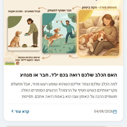
האם הכלב שלכם רואה בכם ילד, חבר או מנהיג
למה הכלב שלכם נצמד אליכם כשהוא שומע רעש מוזר, אבל מתעלם
מקריאותיכם כשיש חטיף על הרצפה? הרגעים הסותרים האלה
חושפים הרבה על האופן שבו הוא באמת רואה אתכם. תפיסת
האלפא הישנה, שראתה בכלב יריב הנלחם על מקום ראשון בלהקה,
אינה תואמת את ההבנה המדעית העדכנית. בפועל, אתם ממלאים
קרא עוד
04/08/2026
עבורו כמה תפקידים במקביל: חבר תומך, הורה מגונן או מנהיג שקט
ובוטח. זיהוי התפקיד הדומיננטי במערכת היחסים שלכם הוא המפתח