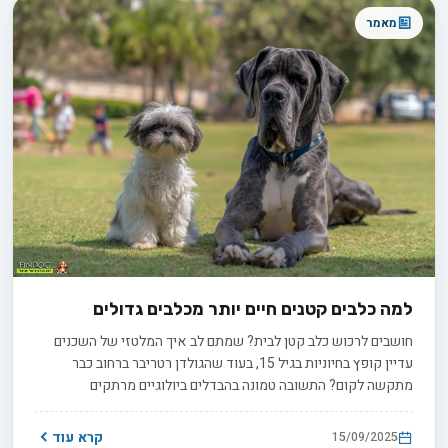
מאמר
למה כלבים קטנים חיים יותר מכלבים גדולים
חושבים לרכוש כלב קטן לבית? שמתם לב איך המלטזי של השכנים
עדיין קופץ בחיוניות בגיל 15, בעוד שהגולדן רטריבר ברחוב כבר
מתקשה לקום? התשובה טמונה בהבדלים ביולוגיים מרתקים
שמשפיעים על תוחלת החיים של כלבים - והחשוב לא רק כמה זמן הם
איתנו, אלא איך הם חיים.
קרא עוד
15/09/2025