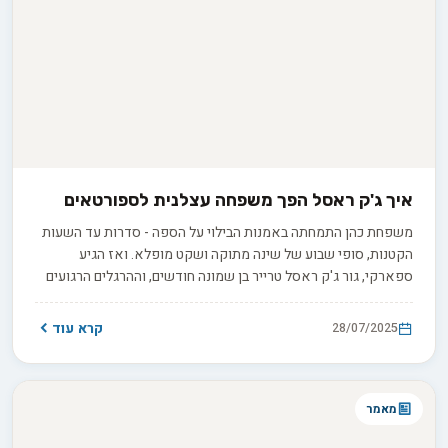
איך ג'ק ראסל הפך משפחה עצלנית לספורטאים
משפחת כהן התמחתה באמנות הבילוי על הספה - סדרות עד השעות
הקטנות, סופי שבוע של שינה מתוקה ושקט מופלא. ואז הגיע
ספארקי, גור ג'ק ראסל טרייר בן שמונה חודשים, וההרגלים הרגועים
שלהם התפוצצו. האם באמת כלב קטן וחמוד יכול להפוך אותם
לספורטאים?
קרא עוד
28/07/2025
מאמר