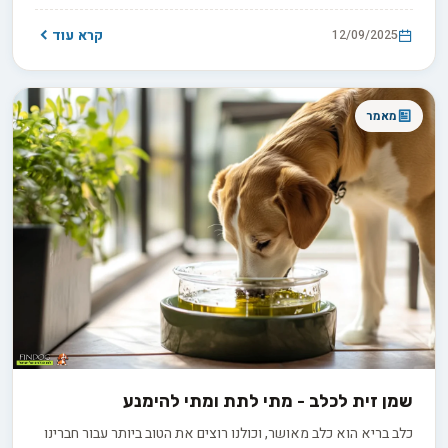
צעצועים במהירות מפתיעה. יאללה, בואו נגלה איך גם אתם יכולים
להביא לידי ביטוי את הגאונות הטבעית של החברים הארבע-רגליים
קרא עוד
12/09/2025
שלכם.
מאמר
שמן זית לכלב - מתי לתת ומתי להימנע
כלב בריא הוא כלב מאושר, וכולנו רוצים את הטוב ביותר עבור חברינו