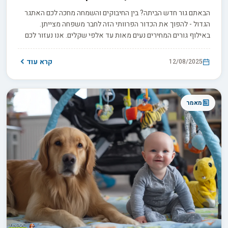
הבאתם גור חדש הביתה? בין החיבוקים והשמחה מחכה לכם האתגר
הגדול - להפוך את הכדור הפרוותי הזה לחבר משפחה מצייתן.
באילוף גורים המחירים נעים מאות עד אלפי שקלים. אנו נעזור לכם
להבין איך להשקיע נכון בהכשרה מקצועית, בין אם בקורסים
קבוצתיים או עם מאמן פרטי, ולבחור את המתאים לכם.
קרא עוד
12/08/2025
מאמר