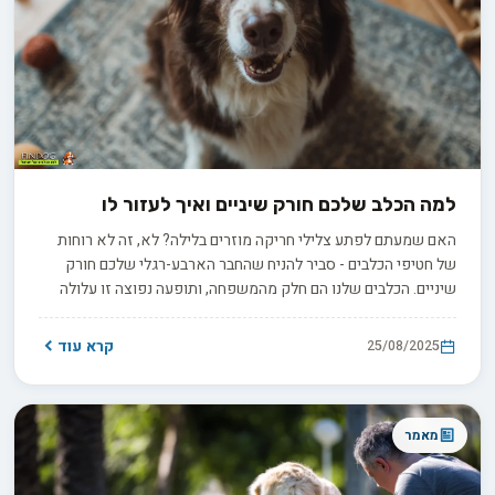
למה הכלב שלכם חורק שיניים ואיך לעזור לו
האם שמעתם לפתע צלילי חריקה מוזרים בלילה? לא, זה לא רוחות
של חטיפי הכלבים - סביר להניח שהחבר הארבע-רגלי שלכם חורק
שיניים. הכלבים שלנו הם חלק מהמשפחה, ותופעה נפוצה זו עלולה
להעיד על אי נוחות רגשית או בעיה רפואית. בואו נלמד לזהות את
הסימנים ולטפל בה.
קרא עוד
25/08/2025
מאמר