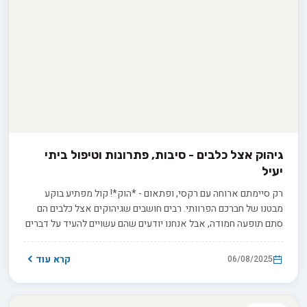
גיהוק אצל כלבים - סיבות, פתרונות וטיפול ביתי
יעיל
רק סיימתם ארוחה עם רקסי, ופתאום - *הוק*! קול מפתיע בוקע
מבטנו של חברכם הפרוותי. רבים חושבים שגיהוקים אצל כלבים הם
סתם תופעה חמודה, אבל אנחנו יודעים שהם עשויים להעיד על דברים
חשובים בבריאותו. בואו נגלה יחד את הסודות שמסתתרים מאחורי
הקונצרט הבטני הזה.
קרא עוד
06/08/2025