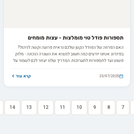
תספורות פודל טוי מומלצות - עצות מומחים
האם הפרווה של הפודל הקטן שלכם נראית פרועה וקשה לניהול?
בפינדוג אנחנו יודעים כמה חשוב למצוא את השגרה הנכונה - מלוק
פשוט ועד לתספורות לתערוכות. המדריך שלנו יעזור לכם לשמור על
הכלב שלכם בריא, יפה ומוכן לכל תמונת פרופיל מושלמת!
קרא עוד
23/07/2025
14
13
12
11
10
9
8
7