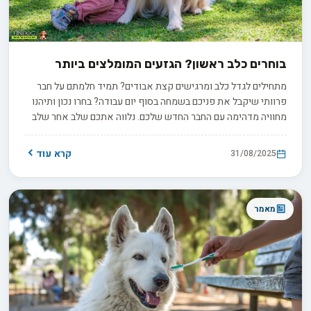
בוחרים כלב ראשון? הגזעים המומלצים ביותר
מתחילים לגדל כלב ומרגישים קצת אבודים? תמיד חלמתם על חבר
פרוותי שיקבל את פניכם בשמחה בסוף יום עבודה? בחרו נכון ותיהנו
מחוויה מדהימה עם החבר החדש שלכם. נלווה אתכם שלב אחר שלב
בבחירת גזעי כלבים המתאימים במיוחד למתחילים - בואו נתחיל עם
הגזעים הידידותיים ביותר.
קרא עוד
31/08/2025
מאמר