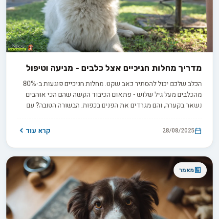
מדריך מחלות חניכיים אצל כלבים - מניעה וטיפול
הכלב שלכם יכול להסתיר כאב שקט. מחלות חניכיים פוגעות ב-80%
מהכלבים מעל גיל שלוש - פתאום הכיבוד הקשה שהם הכי אוהבים
נשאר בקערה, והם מגרדים את הפנים בכפות. הבשורה הטובה? עם
הזיהוי המוקדם והכלים הנכונים, תוכלו להבטיח לחברים הכי טובים
שלכם חיים בריאים וללא כאבים.
קרא עוד
28/08/2025
מאמר