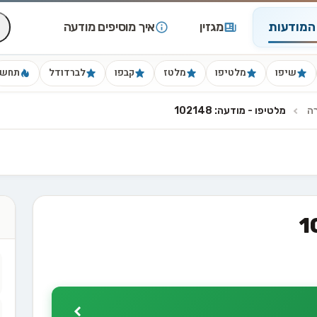
המודעות
מגזין
איך מוסיפים מודעה
שיפו
מלטיפו
מלטז
קבפו
לברדודל
תחש
רה
מלטיפו - מודעה: 102148