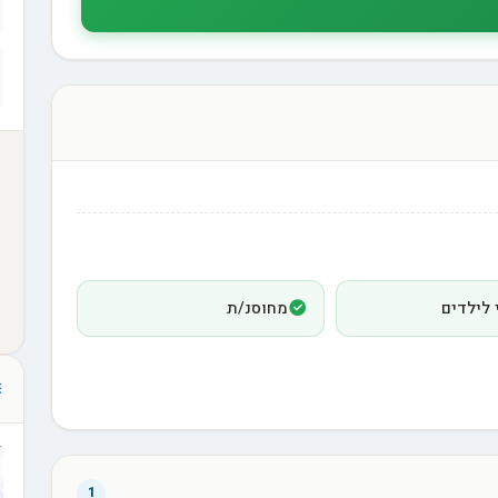
 לילדים
מחוסנ/ת
1