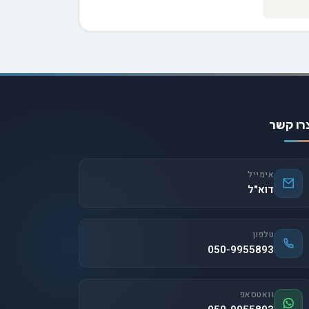
רו קשר
אימייל
דוא"ל
טלפון
050-9955893
וואטסאפ