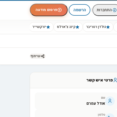
|
פרסום מודעה
התחברות
הרשמה
גולדן רטריבר
קינג צ׳ארלס
יורקשייר
ביגל
שיתוף
פרטי איש קשר
שם
אודל עמרם
טלפון