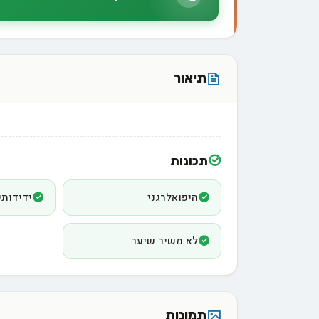
תיאור
תכונות
היפואלרגני
ידידותי
לא משיר שיער
תמונות