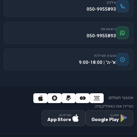
טלפון
050-9955893
וואטסאפ
050-9955893
שעות פעילות
א'-ה' | 9:00-18:00
אמצעי תשלום:
הורידו את האפליקציה:
זמין ב-
הורידו מ-
App Store
Google Play