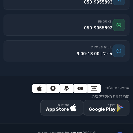
050-9955893
וואטסאפ
050-9955893
שעות פעילות
א'-ה' | 9:00-18:00
אמצעי תשלום:
הורידו את האפליקציה:
זמין ב-
הורידו מ-
App Store
Google Play