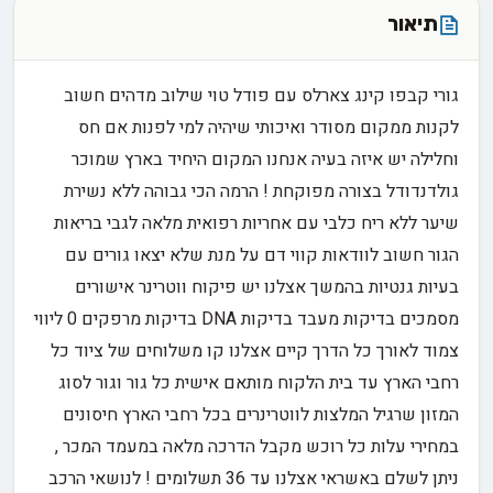
תיאור
גורי קבפו קינג צארלס עם פודל טוי שילוב מדהים חשוב
לקנות ממקום מסודר ואיכותי שיהיה למי לפנות אם חס
וחלילה יש איזה בעיה אנחנו המקום היחיד בארץ שמוכר
גולדנדודל בצורה מפוקחת ! הרמה הכי גבוהה ללא נשירת
שיער ללא ריח כלבי עם אחריות רפואית מלאה לגבי בריאות
הגור חשוב לוודאות קווי דם על מנת שלא יצאו גורים עם
בעיות גנטיות בהמשך אצלנו יש פיקוח ווטרינר אישורים
מסמכים בדיקות מעבד בדיקות DNA בדיקות מרפקים 0 ליווי
צמוד לאורך כל הדרך קיים אצלנו קו משלוחים של ציוד כל
רחבי הארץ עד בית הלקוח מותאם אישית כל גור וגור לסוג
המזון שרגיל המלצות לווטרינרים בכל רחבי הארץ חיסונים
במחירי עלות כל רוכש מקבל הדרכה מלאה במעמד המכר ,
ניתן לשלם באשראי אצלנו עד 36 תשלומים ! לנושאי הרכב