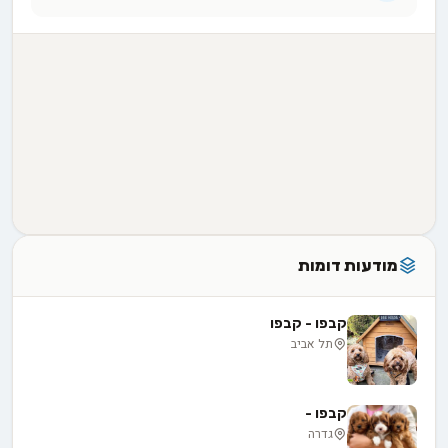
מודעות דומות
קבפו - קבפו
תל אביב
קבפו -
גדרה