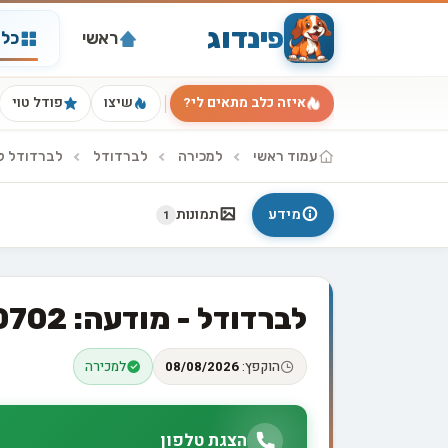
פינדוג
ראשי
כל 
איזה כלב מתאים לי?
שיצו
פודל טוי
עמוד ראשי
למכירה
לברדודל
לברדודל ל
מידע
תמונות
1
לברדודל - מודעה: 100702
הוקפץ:
08/08/2026
למכירה
הצגת טלפון