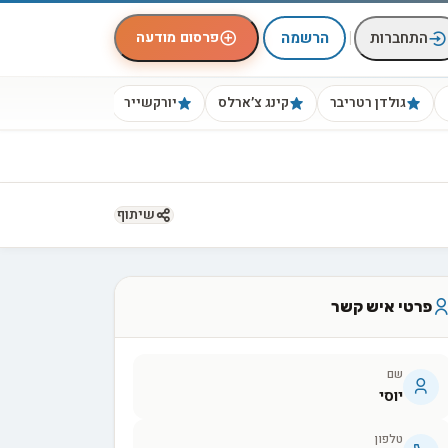
|
פרסום מודעה
התחברות
הרשמה
גולדן רטריבר
קינג צ׳ארלס
יורקשייר
ביגל
שיתוף
פרטי איש קשר
שם
יוסי
טלפון