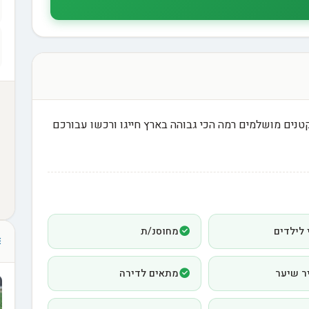
י לברדודל מושלמים אדומים אש Redpuppy קטנים מושלמים רמה הכי גבוהה בארץ חייגו ורכשו עבורכם
 לילדים
מחוסנ/ת
ר שיער
מתאים לדירה