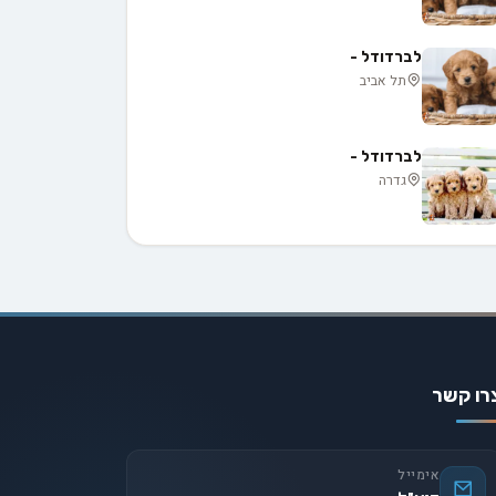
לברדודל -
תל אביב
לברדודל -
גדרה
רו קשר
אימייל