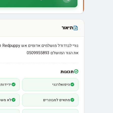
תיאור
גור
את הגור המושלם 0509955893
תכונות
היפואלרגני
ידידותי
מתאים למבוגרים
לא משי