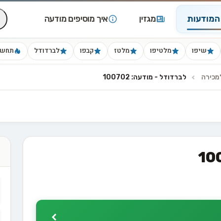
המודעות
מגזין
איך מוסיפים מודעה
שיפו
מלטיפו
מלטז
קבפו
לברדודל
תחש
מכירה
לברדודל - מודעה: 100702