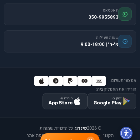
וואטסאפ
050-9955893
שעות פעילות
א'-ה' | 9:00-18:00
אמצעי תשלום:
הורידו את האפליקציה:
זמין ב-
הורידו מ-
App Store
Google Play
©
2026
פינדוג
. כל הזכויות שמורות.
תקנון
יצירת קשר
אודות
מפת אתר