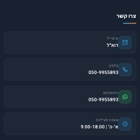
צרו קשר
אימייל
דוא"ל
טלפון
050-9955893
וואטסאפ
050-9955893
שעות פעילות
א'-ה' | 9:00-18:00