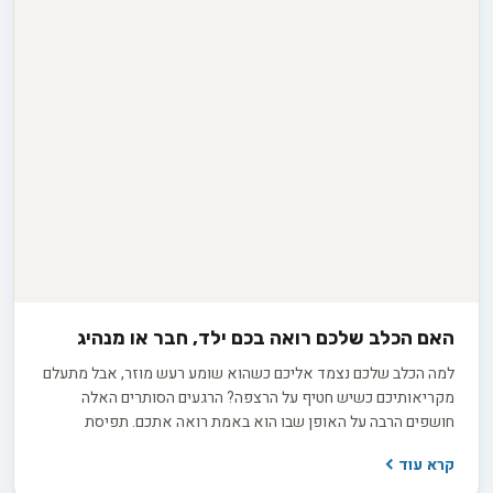
האם הכלב שלכם רואה בכם ילד, חבר או מנהיג
למה הכלב שלכם נצמד אליכם כשהוא שומע רעש מוזר, אבל מתעלם
מקריאותיכם כשיש חטיף על הרצפה? הרגעים הסותרים האלה
חושפים הרבה על האופן שבו הוא באמת רואה אתכם. תפיסת
האלפא הישנה, שראתה בכלב יריב הנלחם על מקום ראשון בלהקה,
קרא עוד
אינה תואמת את ההבנה המדעית העדכנית. בפועל, אתם ממלאים