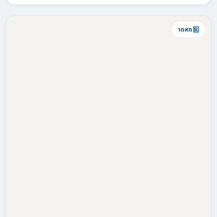
עבורו כמה תפקידים במקביל: חבר תומך, הורה מגונן או מנהיג שקט
ובוטח. זיהוי התפקיד הדומיננטי במערכת היחסים שלכם הוא המפתח
להבין למה הוא מתנהג כפי שהוא מתנהג.
מאמר