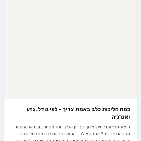
כמה הליכות כלב באמת צריך - לפי גודל, גזע
ואנרגיה
הוצאתם אותו לטיול ארוך, ועדיין הכלב חסר מנוחה, נובח או מחפש
מה להרוס בבית? אתם לא לבד. התשובה לשאלה כמה טיולים כלב
צריך אינה מספר קבוע, אלא נוסחה המותאמת אישית לכלב שלכם: