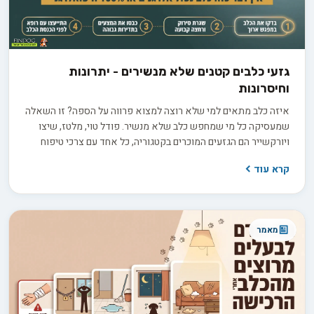
גזעי כלבים קטנים שלא מנשירים - יתרונות
וחיסרונות
איזה כלב מתאים למי שלא רוצה למצוא פרווה על הספה? זו השאלה
שמעסיקה כל מי שמחפש כלב שלא מנשיר. פודל טוי, מלטז, שיצו
ויורקשייר הם הגזעים המוכרים בקטגוריה, כל אחד עם צרכי טיפוח
שונים. אבל התווית "היפואלרגני" יכולה להטעות, ולפני שמשקיעים
קרא עוד
3,000 עד 8,000 ש"ח בגור חשוב לדעת בדיוק מה לשאול את המוכר
כדי להבדיל בין הבטחה למציאות.
מאמר