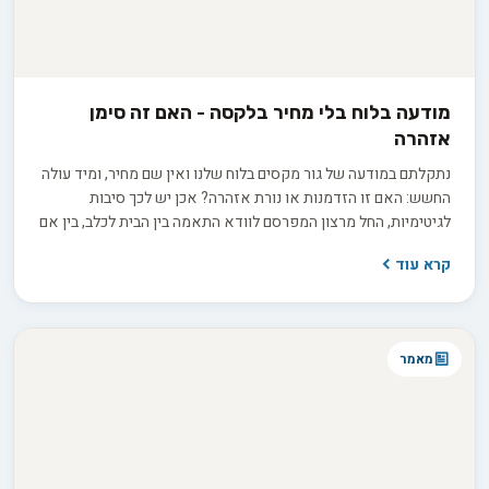
מודעה בלוח בלי מחיר בלקסה - האם זה סימן
אזהרה
נתקלתם במודעה של גור מקסים בלוח שלנו ואין שם מחיר, ומיד עולה
החשש: האם זו הזדמנות או נורת אזהרה? אכן יש לכך סיבות
לגיטימיות, החל מרצון המפרסם לוודא התאמה בין הבית לכלב, בין אם
למכירה ובין אם לאימוץ, ועד למחיר שמשתנה בין גורים באותה מלטה.
קרא עוד
בפועל השאלה היא לא רק כמה זה עולה, אלא כמה שקיפות
המפרסם מוכן להציע כשמבקשים ממנו פרטים.
מאמר