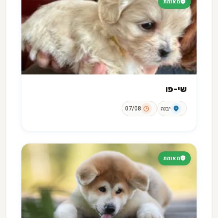
מאומת
שי-פו
יבנה
07/08
מאומת