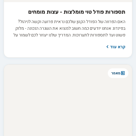
תספורות פודל טוי מומלצות - עצות מומחים
האם הפרווה של הפודל הקטן שלכם נראית פרועה וקשה לניהול?
בפינדוג אנחנו יודעים כמה חשוב למצוא את השגרה הנכונה - מלוק
פשוט ועד לתספורות לתערוכות. המדריך שלנו יעזור לכם לשמור על
הכלב שלכם בריא, יפה ומוכן לכל תמונת פרופיל מושלמת!
קרא עוד
מאמר