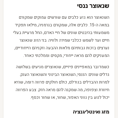
שנאוצר ננסי
השנאוצר הוא גזע כלבים עם שורשים עמוקים שמקורם
במאה ה-15. כלבים אלה, שמקורם בגרמניה, מילאו תפקיד
משמעותי בהיבטים שונים של חיי האדם, החל מרעיית בעלי
חיים ועד לשמש ככלבי שמירה ולוויה. בני הזוג שנאוצר
נערצים בזכות גבותיהם מלאות ההבעה וזקניהם הייחודיים,
המעניקים להם מראה ייחודי, מקסים וממלכתי כאחד.
כשמדובר במאפיינים פיזיים, שנאוצרים מגיעים בשלושה
גדלים שונים: הננסי, השנאוצר הבינוני והשנאוצר הענק.
למרות ההבדלים בגודלם, כולם חולקים פרווה דומה, שהיא
חיוורת וצפופה, מה שמקנה להם מראה חזק. צבע הפרווה
יכול לנוע בין גווני האפור, שחור, או שחור וכסף.
מזג ואינטליגנציה