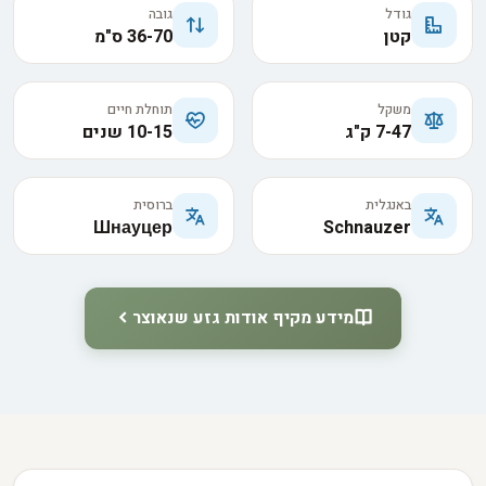
גודל
גובה
קטן
36-70 ס"מ
משקל
תוחלת חיים
7-47 ק"ג
10-15 שנים
באנגלית
ברוסית
Шнауцер
Schnauzer
מידע מקיף אודות גזע שנאוצר