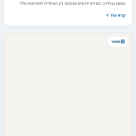
שטעו בבחירה. הם לא יודעים שהפער בין הציפייה למציאות נולד
הרבה קודם, בתהליך בירורים חסר שקדם לרכישה. החדשות הטובות
קרא עוד
הן ששביעות רצון ארוכת טווח היא תוצאה של החלטות נכונות
שהתקבלו לפני שהכלב בכלל נכנס הביתה.
מאמר