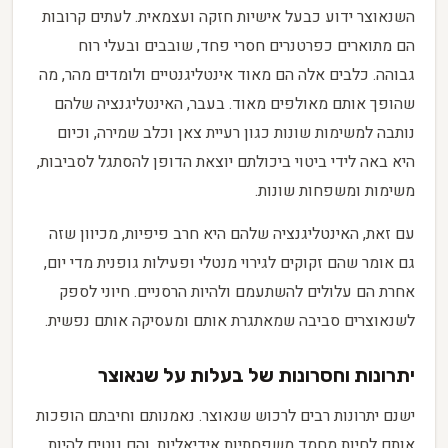
השנאוצר ידוע כבעל אישיות חזקה ועצמאית. לעתים קרובות
הם מתוארים כפרטנרים חסרי פחד, שובבים ובעלי רוח
גבוהה. כלבים אלה הם מאוד אינטליגנטיים ולומדים מהר, מה
שהופך אותם מאולפים מאוד. בעבר, האינטליגנציה שלהם
נותבה למשימות שונות כגון רעיית צאן וכלב שמירה, וכיום
היא באה לידי ביטוי ביכולתם יוצאת הדופן להסתגל לסביבות,
משימות ומשפחות שונות.
עם זאת, האינטליגנציה שלהם היא חרב פיפיות, מכיוון שזה
גם אומר שהם זקוקים לגירוי מנטלי ופעילות גופנית מדי יום,
אחרת הם עלולים להשתעמם ולהיות הרסניים. חיוני לספק
לשנאוצרים סביבה שמאתגרת אותם ומעסיקה אותם נפשית.
יתרונות וחסרונות של בעלות על שנאוצר
ישנם יתרונות רבים לרכוש שנאוצר. נאמנותם וחיבתם הופכות
אותם לחיות מחמד משפחתיות אידיאליות, והם נוטים להיות