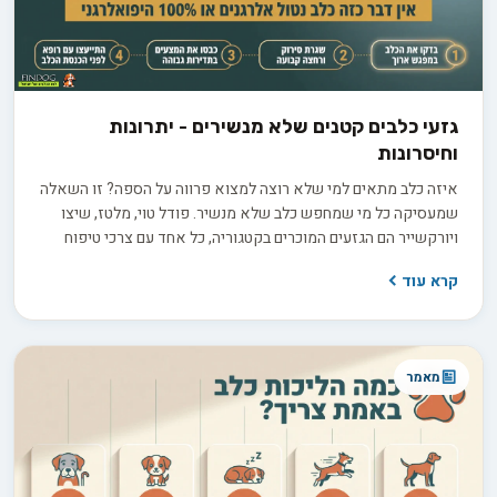
גזעי כלבים קטנים שלא מנשירים - יתרונות
וחיסרונות
איזה כלב מתאים למי שלא רוצה למצוא פרווה על הספה? זו השאלה
שמעסיקה כל מי שמחפש כלב שלא מנשיר. פודל טוי, מלטז, שיצו
ויורקשייר הם הגזעים המוכרים בקטגוריה, כל אחד עם צרכי טיפוח
שונים. אבל התווית "היפואלרגני" יכולה להטעות, ולפני שמשקיעים
קרא עוד
3,000 עד 8,000 ש"ח בגור חשוב לדעת בדיוק מה לשאול את המוכר
כדי להבדיל בין הבטחה למציאות.
מאמר