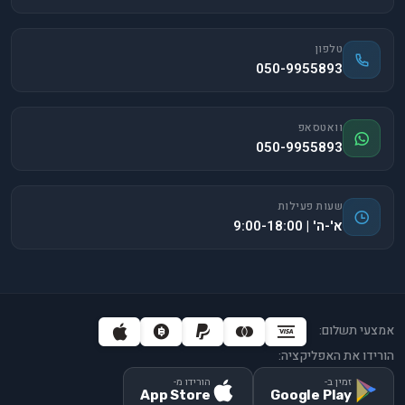
טלפון
050-9955893
וואטסאפ
050-9955893
שעות פעילות
א'-ה' | 9:00-18:00
אמצעי תשלום:
הורידו את האפליקציה:
זמין ב-
הורידו מ-
App Store
Google Play