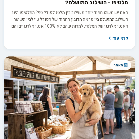
מלטיפו - השילוב המושלם?
האם יש משהו חמוד יותר משילוב בין מלטז לפודל טוי? המלטיפו הינו
השילוב המושלם בין מראה הדובון החמוד של הפודל טוי לבין השיער
האנטי אלרגני של המלטז. למרות שהם לא 100% אנטי אלרגניים והם
אפילו לא רשומים עדיין כגזע רשמי, הוא כבר רכשו פופולריות ברחבי
קרא עוד
העולם והפכו לסמל סטטוס יוקרתי עם כמה אימוצים מתוקשרים של
כוכבי קולנוע וזמרים מפורסמים.
מאמר