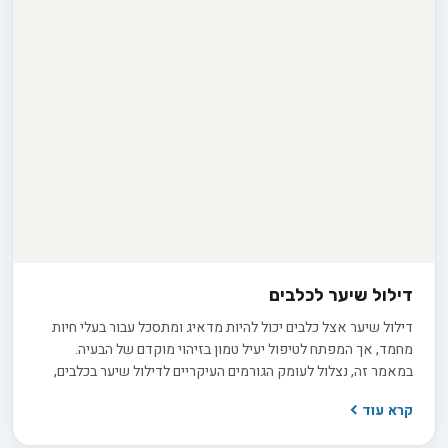
דילול שיער לכלבים
דילול שיער אצל כלבים יכול להיות מדאיג ומתסכל עבור בעלי חיות
מחמד, אך המפתח לטיפול יעיל טמון בזיהוי מוקדם של הבעיה.
במאמר זה, נצלול לעומק הגורמים העיקריים לדילול שיער בכלבים,
החל משינויים תזונתיים וחוסרים הורמונליים ועד למחלות עור ולחץ
קרא עוד
סביבתי. בעזרת הבנה מעמיקה של הסיבות השורשיות, נחשוף בפניכם
מגוון רחב של אפשרויות טיפול, כולל שינויי תזונה, תוספי מזון חיוניים