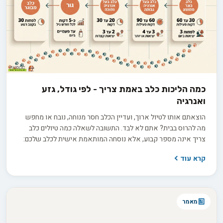
כמה הליכות כלב באמת צריך - לפי גודל, גזע
ואנרגיה
הוצאתם אותו לטיול ארוך, ועדיין הכלב חסר מנוחה, נובח או מחפש
מה להרוס בבית? אתם לא לבד. התשובה לשאלה כמה טיולים כלב
צריך אינה מספר קבוע, אלא נוסחה המותאמת אישית לכלב שלכם:
הגזע, הגיל, רמת האנרגיה והצורך שלו בגירוי מנטלי מעבר לפעילות
קרא עוד
הפיזית. אז איך מחשבים את נוסחת הטיולים המדויקת לכלב שלכם,
ומפסיקים לנחש?
מאמר