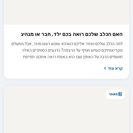
האם הכלב שלכם רואה בכם ילד, חבר או מנהיג
למה הכלב שלכם נצמד אליכם כשהוא שומע רעש מוזר, אבל מתעלם
מקריאותיכם כשיש חטיף על הרצפה? הרגעים הסותרים האלה
חושפים הרבה על האופן שבו הוא באמת רואה אתכם. תפיסת
האלפא הישנה, שראתה בכלב יריב הנלחם על מקום ראשון בלהקה,
קרא עוד
אינה תואמת את ההבנה המדעית העדכנית. בפועל, אתם ממלאים
עבורו כמה תפקידים במקביל: חבר תומך, הורה מגונן או מנהיג שקט
ובוטח. זיהוי התפקיד הדומיננטי במערכת היחסים שלכם הוא המפתח
להבין למה הוא מתנהג כפי שהוא מתנהג.
מאמר