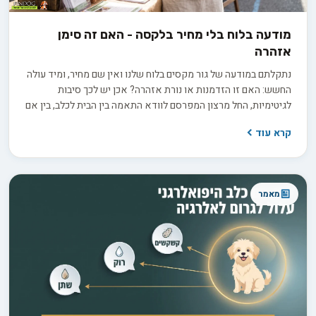
מודעה בלוח בלי מחיר בלקסה - האם זה סימן
אזהרה
נתקלתם במודעה של גור מקסים בלוח שלנו ואין שם מחיר, ומיד עולה
החשש: האם זו הזדמנות או נורת אזהרה? אכן יש לכך סיבות
לגיטימיות, החל מרצון המפרסם לוודא התאמה בין הבית לכלב, בין אם
למכירה ובין אם לאימוץ, ועד למחיר שמשתנה בין גורים באותה מלטה.
קרא עוד
בפועל השאלה היא לא רק כמה זה עולה, אלא כמה שקיפות
המפרסם מוכן להציע כשמבקשים ממנו פרטים.
מאמר