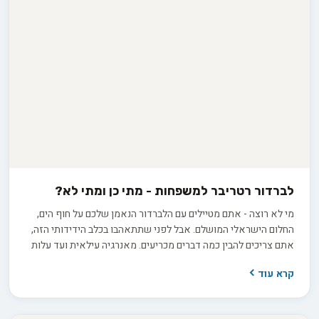
לברדור רטריבר למשפחות - מתי כן ומתי לא?
מי לא רוצה - אתם מטיילים עם הלברדור הנאמן שלכם על חוף הים,
החלום הישראלי המושלם. אבל לפני שתתאהבו בכלב הידידותי הזה,
אתם צריכים להבין כמה דברים מכריעים. מאנרגיה עילאית ועד עלות
הקיום - המדריך שלנו יעזור לכם להחליט אם לברדור רטריבר הוא
קרא עוד
הבחירה הנכונה למשפחתכם.