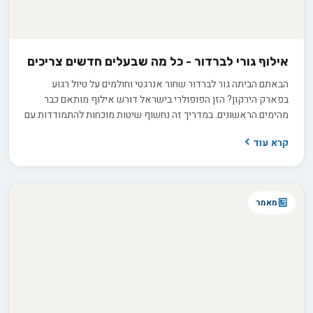
אילוף גורי לברדור - כל מה שבעלים חדשים צריכים
הבאתם הביתה גור לברדור שחור אנרגטי וחולמים על טיול רגוע
בפארק הירקון? הזן הפופולרי בישראל דורש אילוף מותאם כבר
מהימים הראשונים. במדריך זה נחשוף שיטות מוכחות להתמודדות עם
הרסנות, קפיצות ובעיות התנהגות נוספות, ונלווה אתכם בדרך לגידול
קרא עוד
כלב מאוזן ומאושר.
מאמר