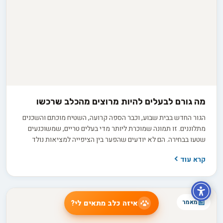
מה גורם לבעלים להיות מרוצים מהכלב שרכשו
הגור החדש בבית שבוע, וכבר הספה קרועה, השטיח מוכתם והשכנים
מתלוננים. זו תמונה שמוכרת ליותר מדי בעלים טריים, שמשוכנעים
שטעו בבחירה. הם לא יודעים שהפער בין הציפייה למציאות נולד
הרבה קודם, בתהליך בירורים חסר שקדם לרכישה. החדשות הטובות
קרא עוד
הן ששביעות רצון ארוכת טווח היא תוצאה של החלטות נכונות
שהתקבלו לפני שהכלב בכלל נכנס הביתה.
מאמר
איזה כלב מתאים לי?