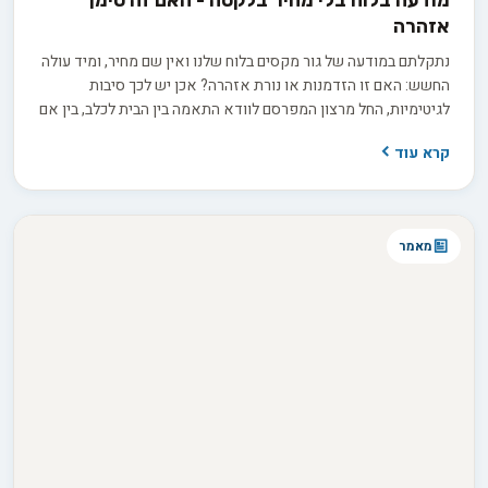
מודעה בלוח בלי מחיר בלקסה - האם זה סימן
אזהרה
נתקלתם במודעה של גור מקסים בלוח שלנו ואין שם מחיר, ומיד עולה
החשש: האם זו הזדמנות או נורת אזהרה? אכן יש לכך סיבות
לגיטימיות, החל מרצון המפרסם לוודא התאמה בין הבית לכלב, בין אם
למכירה ובין אם לאימוץ, ועד למחיר שמשתנה בין גורים באותה מלטה.
קרא עוד
בפועל השאלה היא לא רק כמה זה עולה, אלא כמה שקיפות
המפרסם מוכן להציע כשמבקשים ממנו פרטים.
מאמר