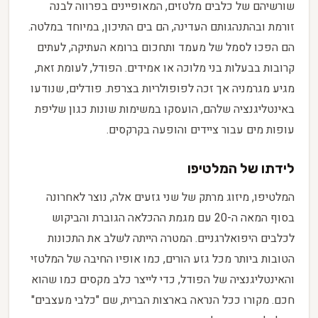
שורשיהם של כלבים מלטזים, המאופיינים בפרווה לבנה
זורמת ובהתנהגותם העדינה, הם בים התיכון, במיוחד במלטה.
הם הפכו לסמל של מעמד ותחכום ברומא העתיקה, לעתים
קרובות בבעלות בני מלוכה או אמידים. הפודל, לעומת זאת,
מגיע מגרמניה אך זכה לפופולריות בצרפת. פודלים, שנודעו
באינטליגנציה שלהם, הועסקו במשימות שונות כגון שליפת
עופות מים עבור ציידים והופעה בקרקסים.
לידתו של המלטיפו
המלטיפו, מיזוג מרתק של שני גזעים אלה, נוצר לאחרונה
בסוף המאה ה-20 עם מגמת ההכלאה הגוברת והביקוש
לכלבים היפואלרגניים. המטרה הייתה לשלב את התכונות
הטובות ביותר מכל גזע הורים, כמו אופיו החיבה של המלטזי
והאינטליגנציה של הפודל, כדי לייצר כלב מקסים כמו שהוא
חכם. מקורו ככל הנראה בארצות הברית, שם "כלבי מעצבים"