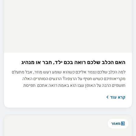
האם הכלב שלכם רואה בכם ילד, חבר או מנהיג
למה הכלב שלכם נצמד אליכם כשהוא שומע רעש מוזר, אבל מתעלם
מקריאותיכם כשיש חטיף על הרצפה? הרגעים הסותרים האלה
חושפים הרבה על האופן שבו הוא באמת רואה אתכם. תפיסת
האלפא הישנה, שראתה בכלב יריב הנלחם על מקום ראשון בלהקה,
קרא עוד
אינה תואמת את ההבנה המדעית העדכנית. בפועל, אתם ממלאים
עבורו כמה תפקידים במקביל: חבר תומך, הורה מגונן או מנהיג שקט
ובוטח. זיהוי התפקיד הדומיננטי במערכת היחסים שלכם הוא המפתח
להבין למה הוא מתנהג כפי שהוא מתנהג.
מאמר