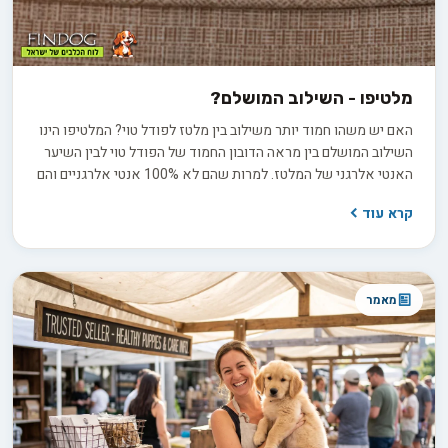
מלטיפו - השילוב המושלם?
האם יש משהו חמוד יותר משילוב בין מלטז לפודל טוי? המלטיפו הינו
השילוב המושלם בין מראה הדובון החמוד של הפודל טוי לבין השיער
האנטי אלרגני של המלטז. למרות שהם לא 100% אנטי אלרגניים והם
אפילו לא רשומים עדיין כגזע רשמי, הוא כבר רכשו פופולריות ברחבי
קרא עוד
העולם והפכו לסמל סטטוס יוקרתי עם כמה אימוצים מתוקשרים של
כוכבי קולנוע וזמרים מפורסמים.
מאמר