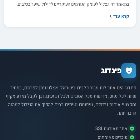
במאמר זה, נצלול לעומק הגורמים העיקריים לדילול שיער בכלבים,
החל משינויים תזונתיים וחוסרים הורמונליים ועד למחלות עור ולחץ
קרא עוד
סביבתי. בעזרת הבנה מעמיקה של הסיבות השורשיות, נחשוף בפניכם
מגוון רחב של אפשרויות טיפול, כולל שינויי תזונה, תוספי מזון חיוניים
וטיפוח קבוע של הפרווה. הצטרפו אלינו למסע מרתק בעולם בריאות
העור והשיער של חברינו הכלביים, ולמדו כיצד תוכלו להעניק לכלב
שלכם את המראה הזוהר והבריא ביותר. בין אם אתם מטפלים בבעיה
קיימת או פשוט מחפשים דרכים למנוע את הופעתה, המאמר הזה
הוא המדריך המושלם עבורכם.
פינדוג
פינדוג הינו אתר לוח עבור כלבים בישראל. אצלנו ניתן לפרסם, במחיר
שווה לכל נפש, מודעות מכל הסוגים ולכל הגזעים. וכן לקבל מידע מקיף
ומקצועי אודות גידולם, טיפוחם וטיפים רבים להפוך את הגידול למהנה
הרבה יותר.
אתר מאובטח SSL
מוכרים מאומתים