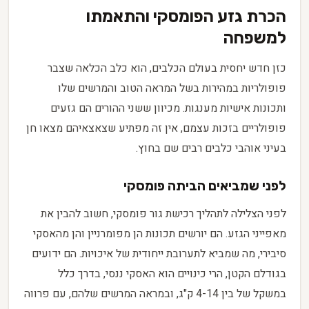
הכרת גזע הפומסקי והתאמתו
למשפחה
כזן חדש יחסית בעולם הכלבים, הוא כלב הכלאה שצבר
פופולריות במהירות בשל המראה הטוב והמרשים שלו
ותכונות אישיות מענגות. מכיוון ששני ההורים הם גזעים
פופולריים בזכות עצמם, אין זה מפתיע שצאצאיהם מצאו חן
בעיני אוהבי כלבים רבים שם בחוץ.
לפני שמביאים הביתה פומסקי
לפני הצלילה לתהליך רכישת גור פומסקי, חשוב להבין את
מאפייני הגזע. הם יורשים תכונות הן מפומרניין והן מהאסקי
סיבירי, מה שמביא לתערובת ייחודית של איכויות. הם ידועים
בגודלם הקטן, הרי כינויים הוא האסקי ננסי, בדרך כלל
במשקל של בין 4-14 ק"ג, ובמראה המרשים שלהם, עם פרווה