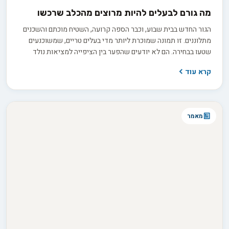
מה גורם לבעלים להיות מרוצים מהכלב שרכשו
הגור החדש בבית שבוע, וכבר הספה קרועה, השטיח מוכתם והשכנים
מתלוננים. זו תמונה שמוכרת ליותר מדי בעלים טריים, שמשוכנעים
שטעו בבחירה. הם לא יודעים שהפער בין הציפייה למציאות נולד
הרבה קודם, בתהליך בירורים חסר שקדם לרכישה. החדשות הטובות
קרא עוד
הן ששביעות רצון ארוכת טווח היא תוצאה של החלטות נכונות
שהתקבלו לפני שהכלב בכלל נכנס הביתה.
מאמר