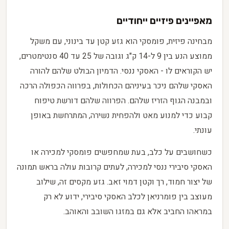
מאפיינים פיזיים ייחודיים
מבחינה פיזית, פומסקי הוא גזע קטן עד בינוני, עם משקל
ממוצע הנע בין 9 ל-14 ק"ג וגובה של 25 עד 40 סנטימטרים,
יש הקוראים לו - האסקי ננסי. הדמיון הבולט שלהם להורה
האסקי שלהם ניכר בעיניהם הכחולות, בפרווה הכפולה הרכה
ובמבנה הגוף הזריז שלהם. הפרווה שלהם דורשת טיפוח
קבוע כדי למנוע מאט ולהפחית נשירה, המתרחשת באופן
עונתי.
כשחושבים על כלב, בעת שמחפשים פומסקי למכירה או
האסקי סיבירי ננסי למכירה, לעתים קרובות עולה בראש תמונה
של יצור חמוד, רך וקטן דמוי זאב. גזע מקסים זה, שילוב
מעוצב בין פומרניאן לכלב האסקי סיבירי, ידוע לא רק
במראהו החביב אלא גם במזגו השובב והאוהב.