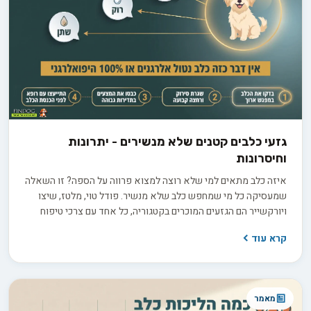
גזעי כלבים קטנים שלא מנשירים - יתרונות
וחיסרונות
איזה כלב מתאים למי שלא רוצה למצוא פרווה על הספה? זו השאלה
שמעסיקה כל מי שמחפש כלב שלא מנשיר. פודל טוי, מלטז, שיצו
ויורקשייר הם הגזעים המוכרים בקטגוריה, כל אחד עם צרכי טיפוח
שונים. אבל התווית "היפואלרגני" יכולה להטעות, ולפני שמשקיעים
קרא עוד
3,000 עד 8,000 ש"ח בגור חשוב לדעת בדיוק מה לשאול את המוכר
כדי להבדיל בין הבטחה למציאות.
מאמר