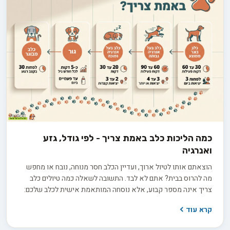
כמה הליכות כלב באמת צריך - לפי גודל, גזע
ואנרגיה
הוצאתם אותו לטיול ארוך, ועדיין הכלב חסר מנוחה, נובח או מחפש
מה להרוס בבית? אתם לא לבד. התשובה לשאלה כמה טיולים כלב
צריך אינה מספר קבוע, אלא נוסחה המותאמת אישית לכלב שלכם:
הגזע, הגיל, רמת האנרגיה והצורך שלו בגירוי מנטלי מעבר לפעילות
קרא עוד
הפיזית. אז איך מחשבים את נוסחת הטיולים המדויקת לכלב שלכם,
ומפסיקים לנחש?