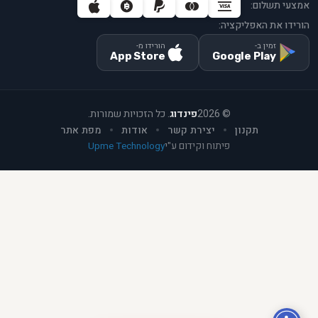
אמצעי תשלום:
הורידו את האפליקציה:
זמין ב-
הורידו מ-
App Store
Google Play
©
2026
פינדוג
. כל הזכויות שמורות.
תקנון
יצירת קשר
אודות
מפת אתר
פיתוח וקידום ע"י
Upme Technology