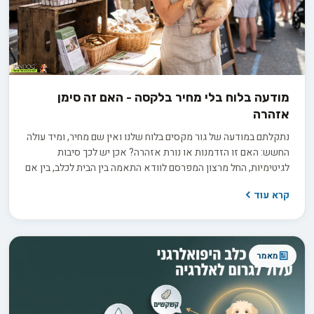
מודעה בלוח בלי מחיר בלקסה - האם זה סימן
אזהרה
נתקלתם במודעה של גור מקסים בלוח שלנו ואין שם מחיר, ומיד עולה
החשש: האם זו הזדמנות או נורת אזהרה? אכן יש לכך סיבות
לגיטימיות, החל מרצון המפרסם לוודא התאמה בין הבית לכלב, בין אם
למכירה ובין אם לאימוץ, ועד למחיר שמשתנה בין גורים באותה מלטה.
קרא עוד
בפועל השאלה היא לא רק כמה זה עולה, אלא כמה שקיפות
המפרסם מוכן להציע כשמבקשים ממנו פרטים.
מאמר