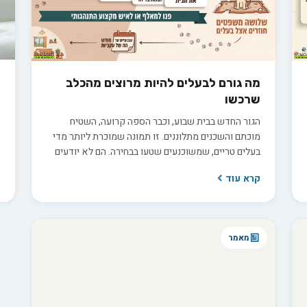
ד
מה גורם לבעלים להיות מרוצים מהכלב
שרכשו
ד
ב
הגור החדש בבית שבוע, וכבר הספה קרועה, השטיח
מ
מוכתם והשכנים מתלוננים. זו תמונה שמוכרת ליותר מדי
ה
בעלים טריים, שמשוכנעים שטעו בבחירה. הם לא יודעים
ק
ו
שהפער בין הציפייה למציאות נולד הרבה קודם, בתהליך
קרא עוד
ב
בירורים חסר שקדם לרכישה. החדשות הטובות הן
ב
ששביעות רצון ארוכת טווח היא תוצאה של החלטות
ת
נכונות שהתקבלו לפני שהכלב בכלל נכנס הביתה.
ה
מאמר
ש
ש
מ
א