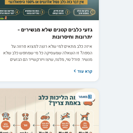
גזעי כלבים קטנים שלא מנשירים -
יתרונות וחיסרונות
איזה כלב מתאים למי שלא רוצה למצוא פרווה על
הספה? זו השאלה שמעסיקה כל מי שמחפש כלב שלא
מנשיר. פודל טוי, מלטז, שיצו ויורקשייר הם הגזעים
המוכרים בקטגוריה, כל אחד עם צרכי טיפוח שונים. אבל
קרא עוד
התווית "היפואלרגני" יכולה להטעות, ולפני שמשקיעים
3,000 עד 8,000 ש"ח בגור חשוב לדעת בדיוק מה לשאול
את המוכר כדי להבדיל בין הבטחה למציאות.
מאמר