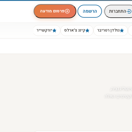
|
פרסום מודעה
התחברות
הרשמה
גולדן רטריבר
קינג צ׳ארלס
יורקשייר
ביגל
 זן המשלב אינטליגנציה,
מקסימים האלה