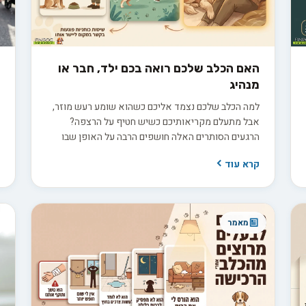
האם הכלב שלכם רואה בכם ילד, חבר או
מ
מנהיג
ס
למה הכלב שלכם נצמד אליכם כשהוא שומע רעש מוזר,
נ
אבל מתעלם מקריאותיכם כשיש חטיף על הרצפה?
מ
הרגעים הסותרים האלה חושפים הרבה על האופן שבו
א
הוא באמת רואה אתכם. תפיסת האלפא הישנה,
ה
קרא עוד
ק
שראתה בכלב יריב הנלחם על מקום ראשון בלהקה, אינה
ו
תואמת את ההבנה המדעית העדכנית. בפועל, אתם
מ
ממלאים עבורו כמה תפקידים במקביל: חבר תומך, הורה
כ
מגונן או מנהיג שקט ובוטח. זיהוי התפקיד הדומיננטי
פ
מאמר
במערכת היחסים שלכם הוא המפתח להבין למה הוא
מתנהג כפי שהוא מתנהג.