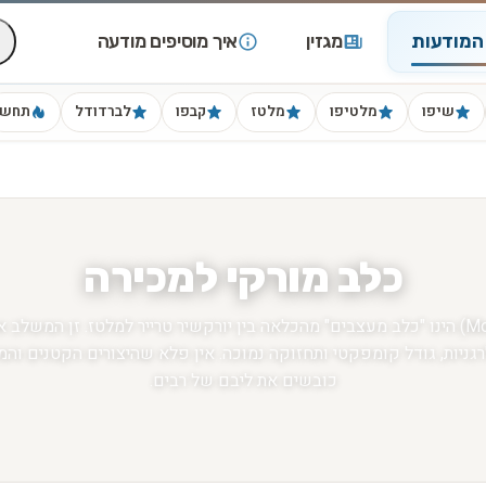
המודעות
מגזין
איך מוסיפים מודעה
שיפו
מלטיפו
מלטז
קבפו
לברדודל
תחש
כלב מורקי למכירה
מורקי (Morkie) הינו "כלב מעצבים" מהכלאה בין יורקשיר טרייר למלטז.
רגניות, גודל קומפקטי ותחזוקה נמוכה. אין פלא שהיצורים הקטנים וה
כובשים את ליבם של רבים.