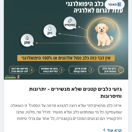
מאמר
גזעי כלבים קטנים שלא מנשירים - יתרונות
וחיסרונות
איזה כלב מתאים למי שלא רוצה למצוא פרווה על הספה? זו השאלה
שמעסיקה כל מי שמחפש כלב שלא מנשיר. פודל טוי, מלטז, שיצו
ויורקשייר הם הגזעים המוכרים בקטגוריה, כל אחד עם צרכי טיפוח
שונים. אבל התווית "היפואלרגני" יכולה להטעות, ולפני שמשקיעים
קרא עוד
3,000 עד 8,000 ש"ח בגור חשוב לדעת בדיוק מה לשאול את המוכר