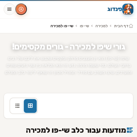
פינדוג
דף הבית
למכירה
שי-פו
שי-פו למכירה
גורי שיפו למכירה - גורים מקסימים!
שיפו (שי-פו) הוא זן מעצבים מרתק ומקסים שכבש את ליבם של רבים
ברחבי העולם. כפי ששמו מרמז, גזע זה הוא הכלאה בין שני גזעים שונים
ומוערכים, שיצו מעורב עם פודל. תמהיל מכוון זה שואף ליצור כלב המגלם
את התכונות הטובות ביותר של שני ההורים, שנוצר כדי לספק את הצרכים
של אוהבי ובעלי כלבים, הדורשים תכונות ספציפיות.
מודעות עבור כלב שי-פו למכירה