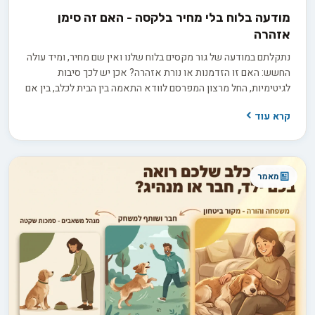
מודעה בלוח בלי מחיר בלקסה - האם זה סימן
אזהרה
נתקלתם במודעה של גור מקסים בלוח שלנו ואין שם מחיר, ומיד עולה
החשש: האם זו הזדמנות או נורת אזהרה? אכן יש לכך סיבות
לגיטימיות, החל מרצון המפרסם לוודא התאמה בין הבית לכלב, בין אם
למכירה ובין אם לאימוץ, ועד למחיר שמשתנה בין גורים באותה מלטה.
קרא עוד
בפועל השאלה היא לא רק כמה זה עולה, אלא כמה שקיפות
המפרסם מוכן להציע כשמבקשים ממנו פרטים.
מאמר