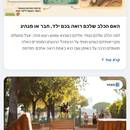
האם הכלב שלכם רואה בכם ילד, חבר או מנהיג
למה הכלב שלכם נצמד אליכם כשהוא שומע רעש מוזר, אבל מתעלם
מקריאותיכם כשיש חטיף על הרצפה? הרגעים הסותרים האלה
חושפים הרבה על האופן שבו הוא באמת רואה אתכם. תפיסת
האלפא הישנה, שראתה בכלב יריב הנלחם על מקום ראשון בלהקה,
קרא עוד
אינה תואמת את ההבנה המדעית העדכנית. בפועל, אתם ממלאים
עבורו כמה תפקידים במקביל: חבר תומך, הורה מגונן או מנהיג שקט
ובוטח. זיהוי התפקיד הדומיננטי במערכת היחסים שלכם הוא המפתח
להבין למה הוא מתנהג כפי שהוא מתנהג.
מאמר