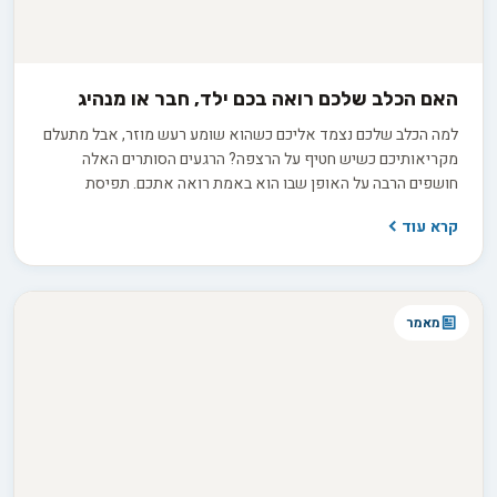
האם הכלב שלכם רואה בכם ילד, חבר או מנהיג
למה הכלב שלכם נצמד אליכם כשהוא שומע רעש מוזר, אבל מתעלם
מקריאותיכם כשיש חטיף על הרצפה? הרגעים הסותרים האלה
חושפים הרבה על האופן שבו הוא באמת רואה אתכם. תפיסת
האלפא הישנה, שראתה בכלב יריב הנלחם על מקום ראשון בלהקה,
קרא עוד
אינה תואמת את ההבנה המדעית העדכנית. בפועל, אתם ממלאים
עבורו כמה תפקידים במקביל: חבר תומך, הורה מגונן או מנהיג שקט
ובוטח. זיהוי התפקיד הדומיננטי במערכת היחסים שלכם הוא המפתח
להבין למה הוא מתנהג כפי שהוא מתנהג.
מאמר