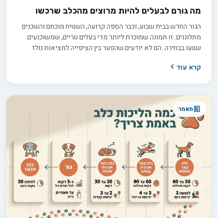
מה גורם לבעלים להיות מרוצים מהכלב שרכשו
הגור החדש בבית שבוע, וכבר הספה קרועה, השטיח מוכתם והשכנים
מתלוננים. זו תמונה שמוכרת ליותר מדי בעלים טריים, שמשוכנעים
שטעו בבחירה. הם לא יודעים שהפער בין הציפייה למציאות נולד
הרבה קודם, בתהליך בירורים חסר שקדם לרכישה. החדשות הטובות
קרא עוד
הן ששביעות רצון ארוכת טווח היא תוצאה של החלטות נכונות
שהתקבלו לפני שהכלב בכלל נכנס הביתה.
מאמר