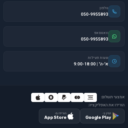
טלפון
050-9955893
וואטסאפ
050-9955893
שעות פעילות
א'-ה' | 9:00-18:00
אמצעי תשלום:
הורידו את האפליקציה:
זמין ב-
הורידו מ-
App Store
Google Play