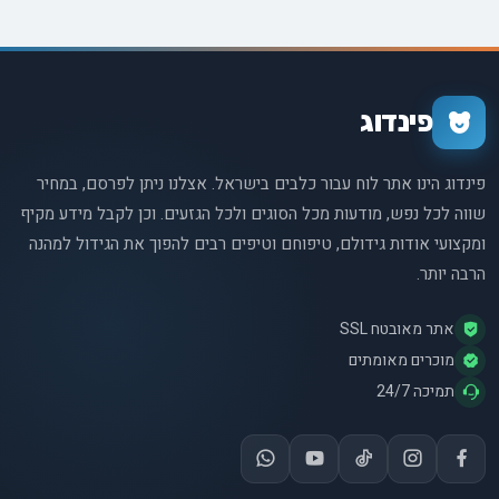
העור והשיער של חברינו הכלביים, ולמדו כיצד תוכלו להעניק לכלב
שלכם את המראה הזוהר והבריא ביותר. בין אם אתם מטפלים בבעיה
קיימת או פשוט מחפשים דרכים למנוע את הופעתה, המאמר הזה
הוא המדריך המושלם עבורכם.
פינדוג
פינדוג הינו אתר לוח עבור כלבים בישראל. אצלנו ניתן לפרסם, במחיר
שווה לכל נפש, מודעות מכל הסוגים ולכל הגזעים. וכן לקבל מידע מקיף
ומקצועי אודות גידולם, טיפוחם וטיפים רבים להפוך את הגידול למהנה
הרבה יותר.
אתר מאובטח SSL
מוכרים מאומתים
תמיכה 24/7