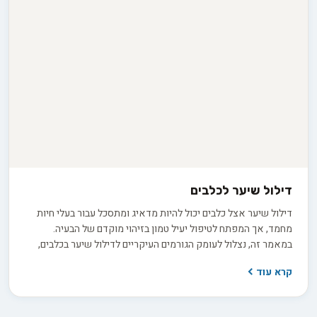
דילול שיער לכלבים
דילול שיער אצל כלבים יכול להיות מדאיג ומתסכל עבור בעלי חיות
מחמד, אך המפתח לטיפול יעיל טמון בזיהוי מוקדם של הבעיה.
במאמר זה, נצלול לעומק הגורמים העיקריים לדילול שיער בכלבים,
החל משינויים תזונתיים וחוסרים הורמונליים ועד למחלות עור ולחץ
קרא עוד
סביבתי. בעזרת הבנה מעמיקה של הסיבות השורשיות, נחשוף בפניכם
מגוון רחב של אפשרויות טיפול, כולל שינויי תזונה, תוספי מזון חיוניים
וטיפוח קבוע של הפרווה. הצטרפו אלינו למסע מרתק בעולם בריאות