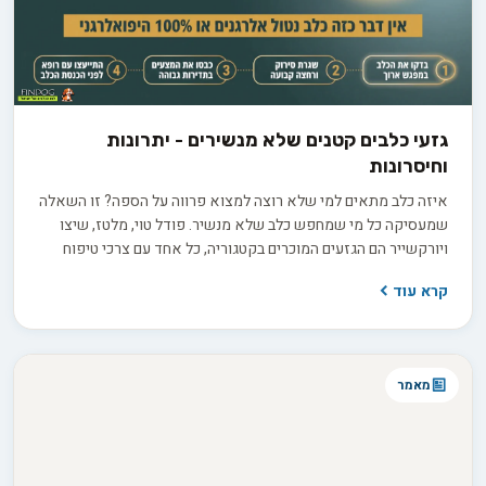
גזעי כלבים קטנים שלא מנשירים - יתרונות
וחיסרונות
איזה כלב מתאים למי שלא רוצה למצוא פרווה על הספה? זו השאלה
שמעסיקה כל מי שמחפש כלב שלא מנשיר. פודל טוי, מלטז, שיצו
ויורקשייר הם הגזעים המוכרים בקטגוריה, כל אחד עם צרכי טיפוח
שונים. אבל התווית "היפואלרגני" יכולה להטעות, ולפני שמשקיעים
קרא עוד
3,000 עד 8,000 ש"ח בגור חשוב לדעת בדיוק מה לשאול את המוכר
כדי להבדיל בין הבטחה למציאות.
מאמר