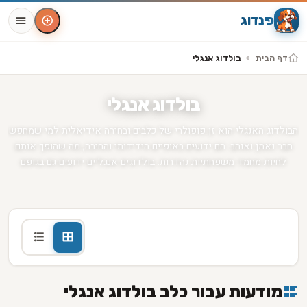
פינדוג
דף הבית
בולדוג אנגלי
בולדוג אנגלי
הבולדוג האנגלי הוא זן פופולרי של כלבים ובחירה אידיאלית למי שמחפש
חבר נאמן ואוהב. הם ידועים באופיים הידידותי והחיבה, מה שהופך אותם
לחיות מחמד משפחתיות נהדרות. בולדוגים אנגליים ידועים גם בגופם
השרירי ובלועיהם הקצרים, מה שעלול לגרום להם להיראות מאיימים בעיני
זרים. עם זאת, עם הכשרה וחברותיות נכונה, הם יכולים להיות עדינים
ואוהבים. בולדוג אנגלי דורש פעילות גופנית סדירה כדי להישאר בריאים
ומאושרים, כמו גם תזונה מאוזנת כדי לשמור על משקלם.
מודעות עבור כלב בולדוג אנגלי