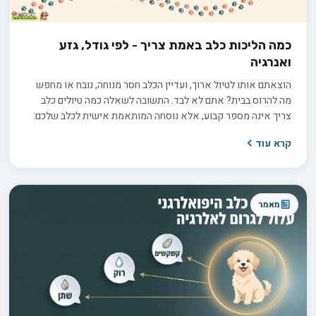
כמה הליכות כלב באמת צריך - לפי גודל, גזע
ואנרגיה
הוצאתם אותו לטיול ארוך, ועדיין הכלב חסר מנוחה, נובח או מחפש
מה להרוס בבית? אתם לא לבד. התשובה לשאלה כמה טיולים כלב
צריך אינה מספר קבוע, אלא נוסחה המותאמת אישית לכלב שלכם:
הגזע, הגיל, רמת האנרגיה והצורך שלו בגירוי מנטלי מעבר לפעילות
קרא עוד
הפיזית. אז איך מחשבים את נוסחת הטיולים המדויקת לכלב שלכם,
ומפסיקים לנחש?
מאמר