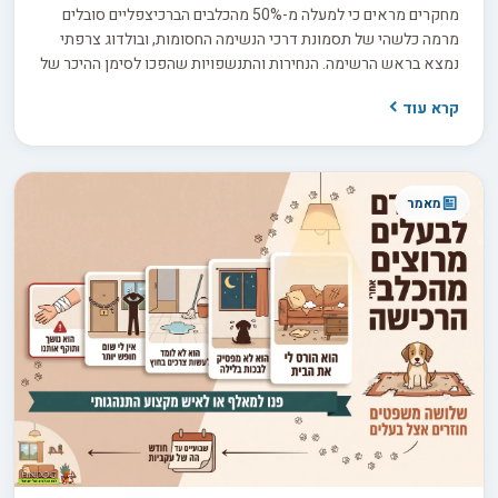
מחקרים מראים כי למעלה מ-50% מהכלבים הברכיצפליים סובלים
מרמה כלשהי של תסמונת דרכי הנשימה החסומות, ובולדוג צרפתי
נמצא בראש הרשימה. הנחירות והתנשפויות שהפכו לסימן ההיכר של
הגזע יכולות להסתיר בעיה רפואית של ממש, ולכן היכולת להבדיל בין
קרא עוד
נשימה תקינה למצוקה אמיתית היא הכלי החשוב ביותר שלכם, הן
כבעלים והן לפני הרכישה. במדריך זה נפרט את סימני האזהרה, נציג
כיצד לבדוק את הגור עוד לפני שחותמים על עסקה, ונדריך אתכם
לקבל החלטה אחראית ומושכלת.
מאמר