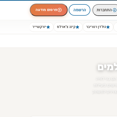
|
פרסום מודעה
התחברות
הרשמה
גולדן רטריבר
קינג צ׳ארלס
יורקשייר
ביגל
למים
ם בני לוויה
רשים פעילות
מצוינים למשחק
ים ובריאים.