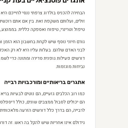
אתגרים פוטנציאליים בעת קנייה
הבחירה להכניס בולדוג צרפתי ננסי לחייכם הי
זולים, ועלותם משקפת זאת. בין אם אתם רוכשי
טיפול וטרינרי, טיפוח ואספקה כללית. בממוצע
גורם חיוני נוסף שיש לקחת בחשבון הוא הזמן ו
לבני האדם שלהם. בעלות עליו היא לא רק האכלה
דורשים פעילות גופנית סדירה ומתונה כדי לשמו
נביחות מוגזמות.
אתגרים בריאותיים ומורכבויות רבייה
כמו רוב הכלבים גזעיים, הם נוטים לבעיות בריא
הם יכולים לסבול ממצבים שונים, כולל דיספלסי
לרבייה, הם בדרך כלל דורשים הזרעה מלאכותית ו
גידולם אינו אחריות שיש להקל בה ראש. זה דורש 