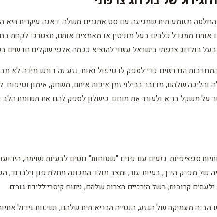
 וגידול של בולדוג צרפתי
א החלטה משמעותית שמגיעה עם סט אתגרים משלה. דאגה עיקרית היא הה
ם אותם ממגדל כלבים בעל מוניטין או מאמצים אותם, תצטרכו לקחת בחש
, בעל בולדוג צרפתי בישראל עשוי להוציא ככמה אלפי שקלים חדשים בש
המחויבות הנדרשים כדי לספק לו טיפול נאות. גזע זה דורש מידה לא מ
 והליכה שלהם; מדובר בבילוי זמן איכות איתם, משחק, אימון וטיפוח. 
ר על משקל בריא ולעורר את מוחם. כישלון לספק להם את תשומת הלב שה
ותיות ספציפיות. גזעים עם פנים "שטוחות" נוטים לבעיות נשימה, הידו
ה של מפרק הירך, בעיות עור, ומצב מולד המכונה מחלת פון וילברנד, הפ
לעתים קרובות, בשל הירכיים הצרות שלהם, ניתוח קיסרי ללידת גורים.
הבנה מעמיקה של הגזע, הנטייה הבריאותית שלהם, ושיטות גידול אתיות. ר