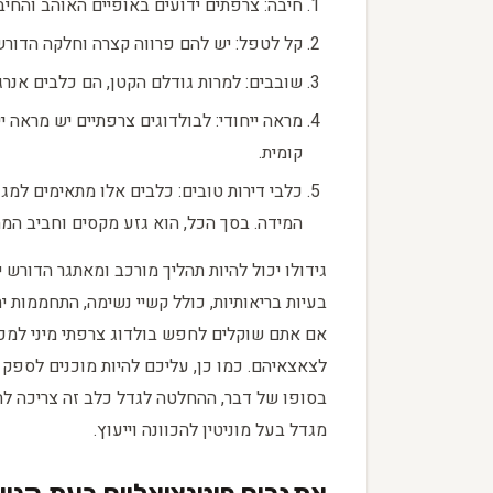
חיבה: צרפתים ידועים באופיים האוהב והחי
קל לטפל: יש להם פרווה קצרה וחלקה הדורשת
שובבים: למרות גודלם הקטן, הם כלבים אנר
מראה ייחודי: לבולדוגים צרפתיים יש מראה י
קומית.
כלבי דירות טובים: כלבים אלו מתאימים למג
המידה. בסך הכל, הוא גזע מקסים וחביב המ
גידולו יכול להיות תהליך מורכב ומאתגר הדורש י
בעיות בריאותיות, כולל קשיי נשימה, התחממות יתר
אם אתם שוקלים לחפש בולדוג צרפתי מיני למ
לצאצאיהם. כמו כן, עליכם להיות מוכנים לספק טי
בסופו של דבר, ההחלטה לגדל כלב זה צריכה לה
מגדל בעל מוניטין להכוונה וייעוץ.