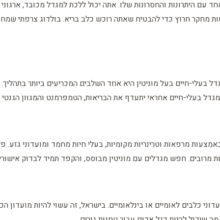
 עם היתרונות והחסרונות שלו. אתה יכול ללכת למגדל מכובד, ארגוני א
 מחקר חרוץ כדי להבטיח שאתה רוכש כלב בריא. בולדוג צרפתי שמח וב
דל בעלי-חיים בעל מוניטין היא אחד השלבים המכריעים ביותר בתהליך. 
מגדל בעלי-חיים אחראי יתעדף את הבריאות, הטמפרמנט והמגוון הגנטי של
מצעות מרפאות וטרינריות מקומיות, בעלי חיות מחמד ומועדוני גזע. פל
מרובים. חפש מגדלים עם מוניטין מבוסס, והקפד תמיד לבדוק אישורים 
עדוני כלבים לאומיים או בינלאומיים. בישראל, זה עשוי להיות מועדון ה
מה שיכול להיות דגל אדום עבור טחנות גורים.