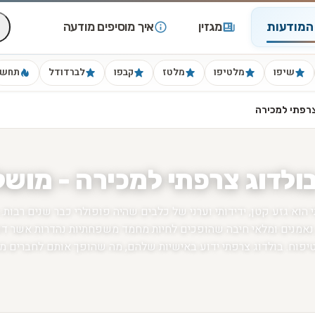
המודעות
מגזין
איך מוסיפים מודעה
שיפו
מלטיפו
מלטז
קבפו
לברדודל
תחש
צרפתי למכירה
בולדוג צרפתי למכירה - מוש
 הוא גזע קטן, ידידותי וערני של כלבים שהיה פופולרי כבר שנים רבות. ה
, נאמנים ומלאי חיבה שהופכים לחיות מחמד משפחתיות נהדרות אשר דו
טיפוח. בולדוג צרפתי ידוע באישיות שלהם, מה שהופך אותם לחברים 
ם זקוקים להרבה אהבה ותשומת לב מהבעלים שלהם כדי להישאר מאושר