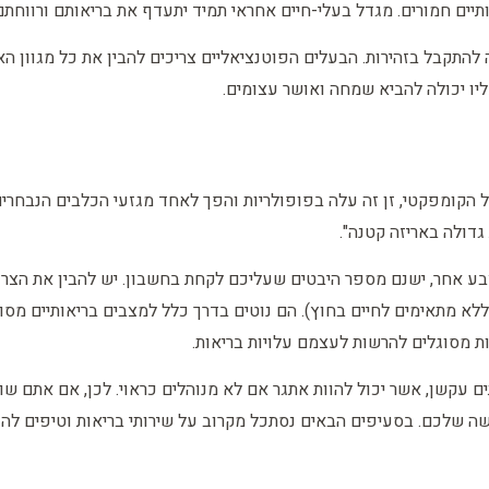
ים חמורים. מגדל בעלי-חיים אחראי תמיד יתעדף את בריאותם ורווחתם 
 להתקבל בזהירות. הבעלים הפוטנציאליים צריכים להבין את כל מגוון הא
יו יכולה להביא שמחה ואושר עצומים.
הקומפקטי, זן זה עלה בפופולריות והפך לאחד מגזעי הכלבים הנבחרים 
גדולה באריזה קטנה".
בע אחר, ישנם מספר היבטים שעליכם לקחת בחשבון. יש להבין את הצרכ
לא מתאימים לחיים בחוץ). הם נוטים בדרך כלל למצבים בריאותיים מסו
ת מסוגלים להרשות לעצמם עלויות בריאות.
ם עקשן, אשר יכול להוות אתגר אם לא מנוהלים כראוי. לכן, אם אתם ש
שה שלכם. בסעיפים הבאים נסתכל מקרוב על שירותי בריאות וטיפים ל