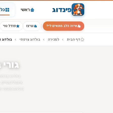
פינדוג
ראשי
כל 
איזה כלב מתאים לי?
שיצו
פודל טוי
דף הבית
למכירה
בולדוג צרפתי
בולדוג 
גורי 
בולדוג צרפתי
אינטליגנטיים
גופנית מתונה ו
לילדים. הם ג