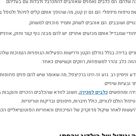
בה שלהם. הם כלבים נאמנים שאוהבים להתכרבל ולבלות עם בעליהם.
 טיפוח מינימלי. הם גם זן קטן, מה שהופך אותם קלים לניהול ולטפל ב
גטיים ושובבים. הם אוהבים לשחק ותמיד מוכנים למשחק.
יחודי שמבדיל אותם מגזעים אחרים. יש להם מבנה גוף קצר וחזק, אוזניי
ורים בדירה בגלל גודלם הקטן ודרישות הפעילות הגופניות הנמוכות שלהם
הווה כלב נהדר למשפחות, רווקים וקשישים כאחד.
דע וניסיון רב. גזע זה הינו ברכיצפל, מה שאומר שיש להם פנים פחוסות וד
 ובעיות שיניים.
כירה ומחפשים
כלבים למכירה
, חשוב לוודא שהכלבים הזכרים והנקבות ב
פול הולם לגורים, כולל חיברות, חיסונים ובדיקות וטרינריות.
יעשות לאחר שיקול מדוקדק של הסיכונים והאחריות הפוטנציאליים הכרו