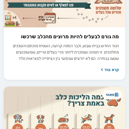
מה גורם לבעלים להיות מרוצים מהכלב שרכשו
הגור החדש בבית שבוע, וכבר הספה קרועה, השטיח מוכתם והשכנים
מתלוננים. זו תמונה שמוכרת ליותר מדי בעלים טריים, שמשוכנעים
שטעו בבחירה. הם לא יודעים שהפער בין הציפייה למציאות נולד
הרבה קודם, בתהליך בירורים חסר שקדם לרכישה. החדשות הטובות
קרא עוד
הן ששביעות רצון ארוכת טווח היא תוצאה של החלטות נכונות
שהתקבלו לפני שהכלב בכלל נכנס הביתה.
מאמר