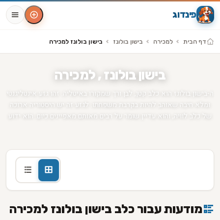
פינדוג
דף הבית
למכירה
בישון בולונז
בישון בולונז למכירה
בישון בולונז , למכירה
ה-בישון בולונז הוא כלב קטן, לבן ורך שמקורו באיטליה. זהו גזע אינטליגנטי
ומלא חיבה שאוהב להיות בקרבת משפחתו. לגזע זה יש היסטוריה ארוכה
של כלב לוויה, והוא עדיין שומר על רבים מאותם מאפיינים כיום. הוא ידוע
באופיו העדין ובאינטליגנציה, מה שהופך אותו לחיית מחמד אידיאלית
למשפחות עם ילדים או למי שמחפש חבר נאמן. הוא ידוע גם בפרווה
ההיפואלרגני שלו מה שהופך אותו למתאים לסובלים מאלרגיות. גזע זה
דורש טיפוח קבוע כדי לשמור על הפרווה הלבנה והיפה שלו, וייתכן שידרוש
הכשרה נוספת כדי להבטיח שהוא מתנהג כראוי במסגרות ציבוריות.
מודעות עבור כלב בישון בולונז למכירה