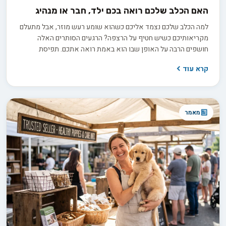
האם הכלב שלכם רואה בכם ילד, חבר או מנהיג
למה הכלב שלכם נצמד אליכם כשהוא שומע רעש מוזר, אבל מתעלם
מקריאותיכם כשיש חטיף על הרצפה? הרגעים הסותרים האלה
חושפים הרבה על האופן שבו הוא באמת רואה אתכם. תפיסת
האלפא הישנה, שראתה בכלב יריב הנלחם על מקום ראשון בלהקה,
קרא עוד
אינה תואמת את ההבנה המדעית העדכנית. בפועל, אתם ממלאים
עבורו כמה תפקידים במקביל: חבר תומך, הורה מגונן או מנהיג שקט
ובוטח. זיהוי התפקיד הדומיננטי במערכת היחסים שלכם הוא המפתח
להבין למה הוא מתנהג כפי שהוא מתנהג.
מאמר