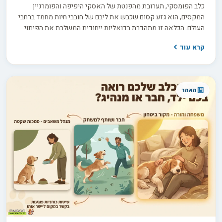
כלב הפומסקי, תערובת מהפנטת של האסקי היפיפה והפומרניין
המקסים, הוא גזע קסום שכבש את ליבם של חובבי חיות מחמד ברחבי
העולם. הכלאה זו מתהדרת בדואליות ייחודית המשלבת את הפיתוי
הסיבירי עם רוך בגודל צעצוע. בעודנו מתעמקים בעולמו של
קרא עוד
הפומסקי, אנו חושפים גזע שהוא סתגלן באותה מידה שהוא מלא
חיבה, ושמח לטפס על הטבע בדיוק כפי שהוא מתכרבל על הספה
שלכם.
מאמר