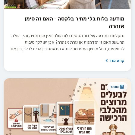
מודעה בלוח בלי מחיר בלקסה - האם זה סימן
אזהרה
נתקלתם במודעה של גור מקסים בלוח שלנו ואין שם מחיר, ומיד עולה
החשש: האם זו הזדמנות או נורת אזהרה? אכן יש לכך סיבות
לגיטימיות, החל מרצון המפרסם לוודא התאמה בין הבית לכלב, בין אם
למכירה ובין אם לאימוץ, ועד למחיר שמשתנה בין גורים באותה מלטה.
קרא עוד
בפועל השאלה היא לא רק כמה זה עולה, אלא כמה שקיפות
המפרסם מוכן להציע כשמבקשים ממנו פרטים.
מאמר