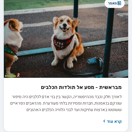
מאמר
מבראשית - מסע אל תולדות הכלבים
לאורך חלק נכבד מההיסטוריה, הקשר בין בני אדם לכלבים היה סיפור
שנרקם בנאמנות, חברות ומסירות בלתי מעורערת. מהזאבים הפראיים
ששוטטו בארצות עתיקות ועד לבני הלוויה הכלבים האהובים
שמפארים את בתינו כיום, ההיסטוריה של הכלבים הוא מסע שובה לב
קרא עוד
המשתרע על פני אלפי שנים. תחילתו של התקופה הפרהיסטורית,
הסיפור הכובש של תולדות הכלבים מלא באבני דרך מרתקות,