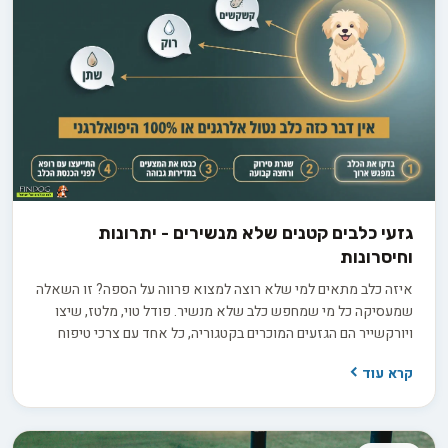
גזעי כלבים קטנים שלא מנשירים - יתרונות
וחיסרונות
איזה כלב מתאים למי שלא רוצה למצוא פרווה על הספה? זו השאלה
שמעסיקה כל מי שמחפש כלב שלא מנשיר. פודל טוי, מלטז, שיצו
ויורקשייר הם הגזעים המוכרים בקטגוריה, כל אחד עם צרכי טיפוח
שונים. אבל התווית "היפואלרגני" יכולה להטעות, ולפני שמשקיעים
קרא עוד
3,000 עד 8,000 ש"ח בגור חשוב לדעת בדיוק מה לשאול את המוכר
כדי להבדיל בין הבטחה למציאות.