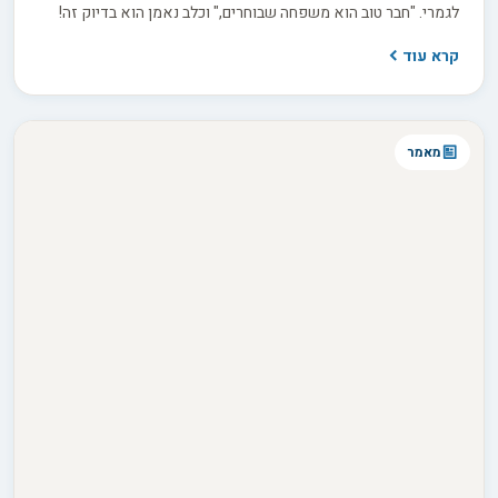
לגמרי. "חבר טוב הוא משפחה שבוחרים," וכלב נאמן הוא בדיוק זה!
בואו נגלה יחד איזה חבר על ארבע יתאים בדיוק לסגנון החיים, לאופי
קרא עוד
ולבריאות שלכם.
מאמר