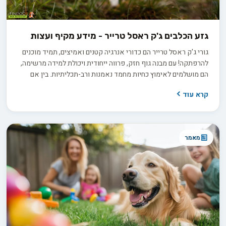
גזע הכלבים ג'ק ראסל טרייר - מידע מקיף ועצות
גורי ג'ק ראסל טרייר הם כדורי אנרגיה קטנים ואמיצים, תמיד מוכנים
להרפתקה! עם מבנה גוף חזק, פרווה ייחודית ויכולת למידה מרשימה,
הם מושלמים לאימוץ כחיות מחמד נאמנות ורב-תכליתיות. בין אם
אתם מחפשים חברים לטיולים או שותפים לאימונים, גזע זה מבטיח
קרא עוד
קשר מתגמל ומספק. גלו עוד על האופי המיוחד שלהם ומדוע הם
יכולים להיות בני משפחה אידיאליים עבורכם!
מאמר