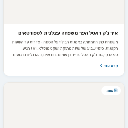
איך ג'ק ראסל הפך משפחה עצלנית לספורטאים
משפחת כהן התמחתה באמנות הבילוי על הספה - סדרות עד השעות
הקטנות, סופי שבוע של שינה מתוקה ושקט מופלא. ואז הגיע
ספארקי, גור ג'ק ראסל טרייר בן שמונה חודשים, וההרגלים הרגועים
שלהם התפוצצו. האם באמת כלב קטן וחמוד יכול להפוך אותם
קרא עוד
לספורטאים?
מאמר