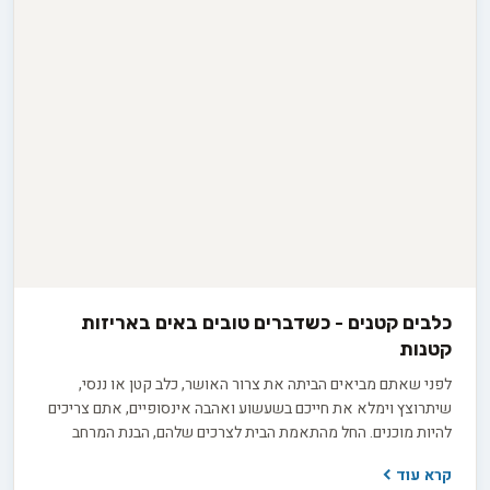
כלבים קטנים - כשדברים טובים באים באריזות
קטנות
לפני שאתם מביאים הביתה את צרור האושר, כלב קטן או ננסי,
שיתרוצץ וימלא את חייכם בשעשוע ואהבה אינסופיים, אתם צריכים
להיות מוכנים. החל מהתאמת הבית לצרכים שלהם, הבנת המרחב
הדרוש להם, ועד לבחירת הגזע הנכון, ניהול תזונה, משחקים שיעסקו
קרא עוד
בהם, בניית משטר אימונים ושמירה על בריאותם. מדריך זה מאפשר