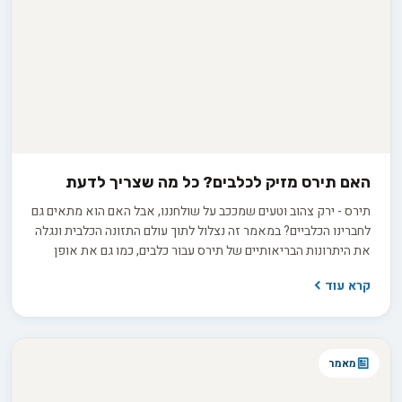
האם תירס מזיק לכלבים? כל מה שצריך לדעת
תירס - ירק צהוב וטעים שמככב על שולחננו, אבל האם הוא מתאים גם
לחברינו הכלביים? במאמר זה נצלול לתוך עולם התזונה הכלבית ונגלה
את היתרונות הבריאותיים של תירס עבור כלבים, כמו גם את אופן
ההכנה הנכון והמינונים המומלצים. בואו נגלה יחד אם תירס יכול להיות
קרא עוד
תוספת מזינה ובריאה לתפריט היומי של הכלב שלכם!
מאמר