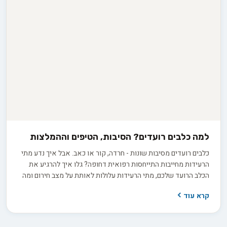
למה כלבים רועדים? הסיבות, הטיפים וההמלצות
כלבים רועדים מסיבות שונות - חרדה, קור או כאב. אבל איך נדע מתי
הרעידות מחייבות התייחסות רפואית דחופה? גלו איך להרגיע את
הכלב הרועד שלכם, מתי הרעידות עלולות לאותת על מצב חירום ומה
תוכלו לעשות כדי למנוע את הופעתן. קראו את המדריך המלא ולמדו
קרא עוד
להעניק לכלב שלכם את הטיפול הטוב ביותר.