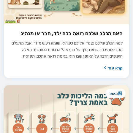
האם הכלב שלכם רואה בכם ילד, חבר או מנהיג
למה הכלב שלכם נצמד אליכם כשהוא שומע רעש מוזר, אבל מתעלם
מקריאותיכם כשיש חטיף על הרצפה? הרגעים הסותרים האלה
חושפים הרבה על האופן שבו הוא באמת רואה אתכם. תפיסת
האלפא הישנה, שראתה בכלב יריב הנלחם על מקום ראשון בלהקה,
קרא עוד
אינה תואמת את ההבנה המדעית העדכנית. בפועל, אתם ממלאים
עבורו כמה תפקידים במקביל: חבר תומך, הורה מגונן או מנהיג שקט
ובוטח. זיהוי התפקיד הדומיננטי במערכת היחסים שלכם הוא המפתח
להבין למה הוא מתנהג כפי שהוא מתנהג.
מאמר