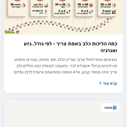
כמה הליכות כלב באמת צריך - לפי גודל, גזע
ואנרגיה
הוצאתם אותו לטיול ארוך, ועדיין הכלב חסר מנוחה, נובח או מחפש
מה להרוס בבית? אתם לא לבד. התשובה לשאלה כמה טיולים כלב
צריך אינה מספר קבוע, אלא נוסחה המותאמת אישית לכלב שלכם:
הגזע, הגיל, רמת האנרגיה והצורך שלו בגירוי מנטלי מעבר לפעילות
קרא עוד
הפיזית. אז איך מחשבים את נוסחת הטיולים המדויקת לכלב שלכם,
ומפסיקים לנחש?
מאמר