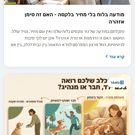
מודעה בלוח בלי מחיר בלקסה - האם זה סימן
אזהרה
נתקלתם במודעה של גור מקסים בלוח שלנו ואין שם מחיר, ומיד עולה
החשש: האם זו הזדמנות או נורת אזהרה? אכן יש לכך סיבות
לגיטימיות, החל מרצון המפרסם לוודא התאמה בין הבית לכלב, בין אם
למכירה ובין אם לאימוץ, ועד למחיר שמשתנה בין גורים באותה מלטה.
קרא עוד
בפועל השאלה היא לא רק כמה זה עולה, אלא כמה שקיפות
המפרסם מוכן להציע כשמבקשים ממנו פרטים.
מאמר