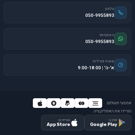
טלפון
050-9955893
וואטסאפ
050-9955893
שעות פעילות
א'-ה' | 9:00-18:00
אמצעי תשלום:
הורידו את האפליקציה:
זמין ב-
הורידו מ-
App Store
Google Play