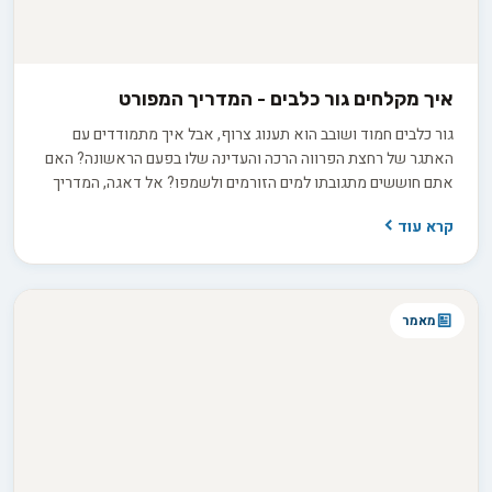
איך מקלחים גור כלבים - המדריך המפורט
גור כלבים חמוד ושובב הוא תענוג צרוף, אבל איך מתמודדים עם
האתגר של רחצת הפרווה הרכה והעדינה שלו בפעם הראשונה? האם
אתם חוששים מתגובתו למים הזורמים ולשמפו? אל דאגה, המדריך
הבא יחשוף בפניכם את כל הטיפים והשלבים החשובים כדי להפוך את
קרא עוד
חווית הרחצה הראשונה של גור הכלבים שלכם לחיובית ונעימה. גלו
איך לבחור את המוצרים המתאימים, ליצור סביבה בטוחה ומרגיעה,
ולהרעיף על הגור שלכם המון פינוקים ואהבה לאורך כל הדרך. אז קחו
נשימה עמוקה, שאבו קצת השראה והכינו את עצמכם להרפתקת
מאמר
הרחצה הראשונה המשותפת שלכם!