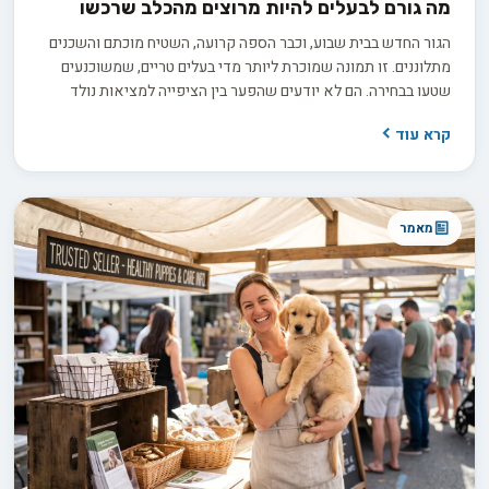
מה גורם לבעלים להיות מרוצים מהכלב שרכשו
הגור החדש בבית שבוע, וכבר הספה קרועה, השטיח מוכתם והשכנים
מתלוננים. זו תמונה שמוכרת ליותר מדי בעלים טריים, שמשוכנעים
שטעו בבחירה. הם לא יודעים שהפער בין הציפייה למציאות נולד
הרבה קודם, בתהליך בירורים חסר שקדם לרכישה. החדשות הטובות
קרא עוד
הן ששביעות רצון ארוכת טווח היא תוצאה של החלטות נכונות
שהתקבלו לפני שהכלב בכלל נכנס הביתה.
מאמר