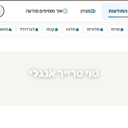
המודעות
מגזין
איך מוסיפים מודעה
שיפו
מלטיפו
מלטז
קבפו
לברדודל
תחש
טוי טרייר אנגלי