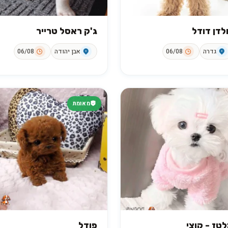
לדן דודל
ג'ק ראסל טרייר
גדרה
06/08
אבן יהודה
06/08
מאומת
טז - קוצי
פודל