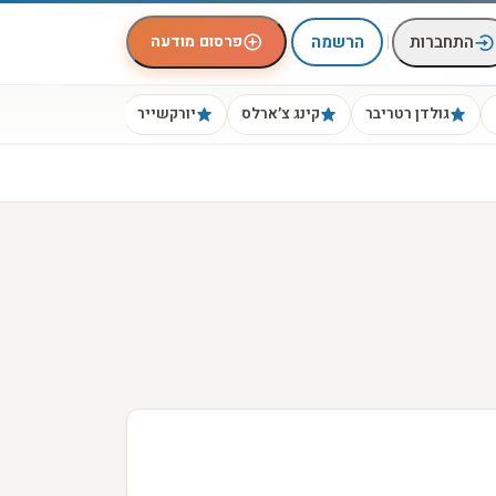
|
פרסום מודעה
התחברות
הרשמה
גולדן רטריבר
קינג צ׳ארלס
יורקשייר
ביגל