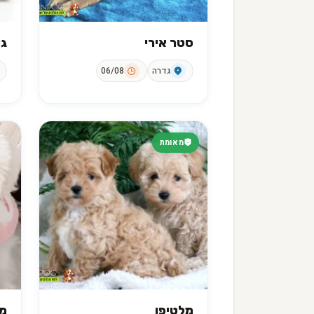
סטר אירי
גו
גדרה
06/08
מאומת
מלטיפו
מל