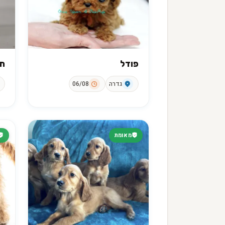
פודל
ת
גדרה
06/08
מאומת