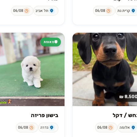
קרית גת
06/08
תל אביב
06/08
מאומת
8,500 
חש / דקל
בישון פריזה
אלומה
06/08
גדרה
06/08