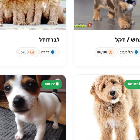
חש / דקל
לברדודל
תל אביב
06/08
גדרה
06/08
מאומת
מאומת