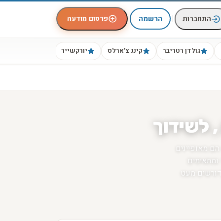
|
פרסום מודעה
התחברות
הרשמה
גולדן רטריבר
קינג צ׳ארלס
יורקשייר
ביגל
, לשידוך
 הם מאופיינים
 ומתאימים
דורשים מעט