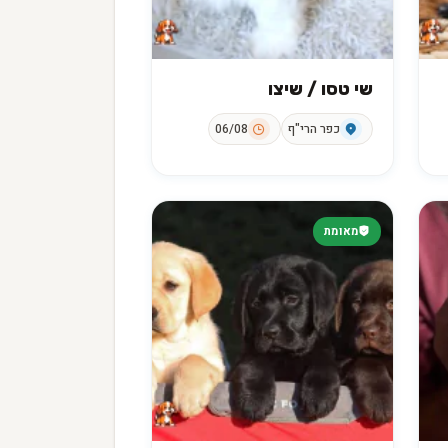
שי טסו / שיצו
כפר הרי"ף
06/08
מאומת