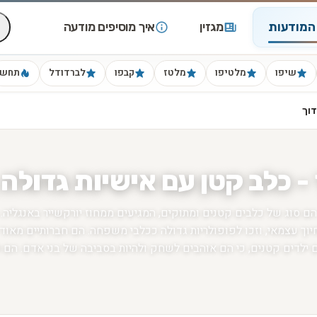
המודעות
מגזין
איך מוסיפים מודעה
שיפו
מלטיפו
מלטז
קבפו
לברדודל
תחש
דוך
- כלב קטן עם אישיות גדולה 
הם סוג של כלבים קטנים ומתוקים, המגיעים ממחוז יורקשייר באנגליה.
וך עצמאי, וזכו לפופולריות גדולה ככלבי משפחה. הם חברותיים מאוד
ילדים קטנים, כי הם אוהבים לשחק ולהיות בסביבה של בני אדם. הם 
פעילות פיזית ויכולים להתאים לחיים בדירות קטנות.