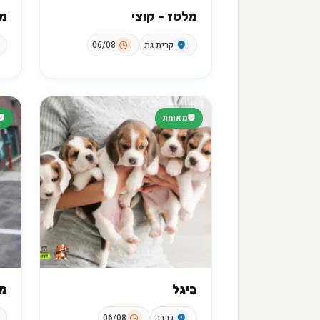
מלטז - קוצי
מ
קרית גת
06/08
מאומת
ביגל
מל
גדרה
06/08