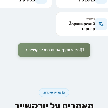
20-25 ס״מ
1-5.5 ק"ג
ברוסית
Йоркширский
терьер
מידע מקיף אודות גזע יורקשייר
מגזין פינדוג
מאמרים על יורקשייר