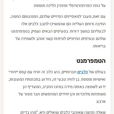
על גופו הפרופורציונלי ומפגין הליכה תוססת.
עם זאת, מעבר למאפיינים הפיזיים שלהם, התנהגותם החמה,
החיבה ורוחם העליזה הם שהמשיכו לחבב כלבים אלו
לבעליהם במשך דורות. בסעיפים הבאים נעמיק בטמפרמנט
שלהם ובטיפים החיוניים לטיפוח קשר אוהב ולשמירה על
בריאותו.
הטמפרמנט
בעולם של
כלבים
חברותיים, גזע כלב זה זורח עם קסם ייחודי
ואישיות תוססת. בן לוויה טבעי זה, הידוע בתכונותיו המענגות,
ידוע לשמצה באותה מידה במזגו החביב, המעדיף הן
משפחות מלוכדות והן יחידים המחפשים חבר מסור על
ארבע.
שאלה נפוצה שאוהבי כלבים שואלים היא, "מהו בדיוק