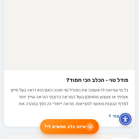
פודל טוי - הכלב הכי חמוד?
כל מי שרואה לראשונה את הפודל טוי תוהה האם הוא רואה בעל חיים
אמיתי או צעצוע מתוחכם בשל המראה הדובוני הנראה שייך יותר
למדף הבובות מאשר למציאות. מראה ייחודי זה הפך במהרה את
הפודל טוי לאחד הכלבים המבוקשים ביותר ברחבי העולם ולא רק
קרא עוד
בגלל המתיקות אלא גם בגלל האופי הנוח שמתאים למשפחות עם
ילדים ולמגדלים מבוגרים שמחפשים כלב רגוע יחסית. הפודל טוי הינו
איזה כלב מתאים לי?
כלבלב נבון המסוגל ללמוד מספר פעולות פשוטות, מתאים לאלרגיים
לשיער בעלי חיים מפני ששיערו כמעט ואינו נושר, אופיו שקט ונוח