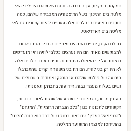
חמקמק במקצת, אך הסברה הרווחת היא שהם היו ילידי האי
מלטה בים התיכון. בשל ההיסטוריה המכבידה שלהם, כמה
חוקרים מציעים כי כלבים אלה עשויים להיות קשורים גם לאי
מליטה בים האדריאטי.
גודלם הקטן, יופיים המדהים ואופיים החביב הפכו אותם
למבוקשים מאוד. הם היו נערצים ככלבי לוויה והיו מועדפים
במיוחד על ידי האצולה היוונית והרומית כאחד. כלבים אלה
לא היו רק בני לוויה, הם היו בני משפחה יקרים שהתכרבלו
בזרועה של פילגש שלהם או הוחזקו צמודים בשרוולים של
נשים בעלות מעמד גבוה, הידועות בחברתן ונאמנותן.
באופן מרתק, הגזע נודע בשפע של שמות לאורך הדורות,
הקשורים לתכונות כגון "כלב הגברות הרומיות", "המנחם"
ו"הספניאל העדין". עם זאת, בסופו של דבר הוא כונה "מלטז",
בהתייחסו למוצאו המשוער ממלטה.