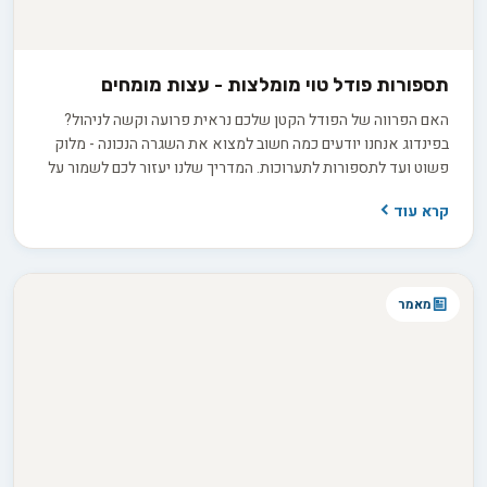
תספורות פודל טוי מומלצות - עצות מומחים
האם הפרווה של הפודל הקטן שלכם נראית פרועה וקשה לניהול?
בפינדוג אנחנו יודעים כמה חשוב למצוא את השגרה הנכונה - מלוק
פשוט ועד לתספורות לתערוכות. המדריך שלנו יעזור לכם לשמור על
הכלב שלכם בריא, יפה ומוכן לכל תמונת פרופיל מושלמת!
קרא עוד
מאמר