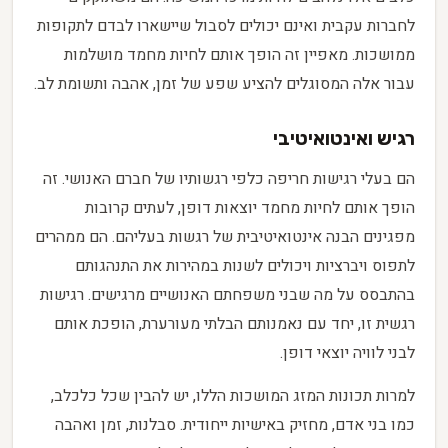
לחברות עקבית ואינם יכולים לסבול שיישארו לבדם לתקופות
ממושכות. מאפיין זה הופך אותם לחיות מחמד מושלמות
עבור אלה המסוגלים להציע שפע של זמן, אהבה ותשומת לב.
רגיש ואינטואיטיבי
הם בעלי רגישות חריפה כלפי רגשותיו של חברם האנושי. זה
הופך אותם לחיות מחמד יוצאות דופן, לעתים קרובות
מפגינים הבנה אינטואיטיבית של רגשות בעליהם. הם ממהרים
לתפוס ויברציות ויכולים לשנות במהירות את התנהגותם
בהתבסס על מה שבני משפחתם האנושיים מרגישים. רגישות
רגשית זו, יחד עם נאמנותם הבלתי מעורערת, הופכת אותם
לבני לוויה יוצאי דופן.
למרות תכונות המזג המושכות הללו, יש להבין שכל כלכלב,
כמו בני אדם, מחזיק באישיות ייחודית. סבלנות, זמן ואהבה