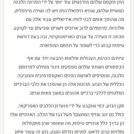
החן והקסם שלהם מודגשים עוד יותר על ידי הפרווה הלבנה
המשיית שלהם, שהיא היפואלרגנית ויש לה נשירה מינימלית,
מה שהופך אותם לבני לוויה אידיאליים עבור אלה עם
אלרגיות. פרוותיהם לרוב ארוכים וישרים ומגיעים עד לקרקע.
תכונה זו מעידה על עברם האריסטוקרטי, ובה בעת דורשת
טיפוח קבוע כדי לשמור על חזותם המפוארת.
עיניהם הכהות, העגולות ומלאות ההבעה יחד עם אף
הכפתורים השחור שלהם מספקים ניגוד מוחלט לפרוותם
הלבנה, ומוסיפים לארשת הפנים האקספרסיבית והחביבה
הכללית של הגזע. תכונות אלה הן שהפכו את כלבי הברכיים
המלטזים לכלבי ברכיים אהובים במשך מאות שנים.
תקן הגזע, כפי שנקבע על ידי מועדון הכלבים האמריקאי,
כולל גם זנב שזיף המתעקל מעל גבו של הכלב. האוזניים שלו
הן בדרך כלל אוזניים טיפות, מה שאומר שהן מתקפלות
ותלויות קרוב לראש. למרות גודלם הקטן, גזע זה עומד איתן