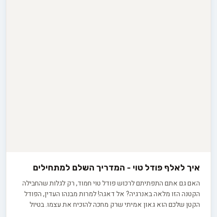
איך לאלף פודל טוי - המדריך השלם למתחילים
האם גם אתם התפתיתם לרכוש פודל טוי חמוד, רק לגלות שהחבילה
הקטנה הזו מלאה באנרגיה? אל דאגה! למרות מבנהו העדין, הפודל
הקטן שלכם הוא גאון אמיתי שרק מחכה להוכיח את עצמו. בטיול
הבא בפארק הירקון, כשהפודל שלכם יבצע טריקים מרשימים, כולם