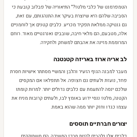
הטמפרמנט של כלבי מלטז?" התיאוריה של פבלוב קובעת כי
הסביבה שלהם היא שיוצרת בעיקר את התנהגותם, עם זאת,
גם גנטיקה ממלאת תפקיד מכריע. כלבים קטנים אך לוחמניים
אלה, מטבעם, הם מלאי חיבה, שובבים ואנרגטיים מאוד. רוחם
המרוממת מזינה את אהבתם למשחק ולחקירה.
לב אריה ארוז באריזה קטנטנה
מעבר למבנה הגוף הזעיר והלבן והמשיי מסתתר אישיות חסרת
פחד, נועזת ולעתים גם חצופה. אל תתפלאו אם המקסים
שלכם ינסה להתעמת עם כלבים גדולים יותר. למרות קומתו
הקטנה, מלטז ננסי ידוע באומץ לבו, ולעתים קרובות מניח את
עצמו כגדו וחזק יותר ממה שהוא באמת.
יצורים חברתיים תוססים
כלבים אלו נלהבים להיות מרכז המשיכה. הם משתוקקים