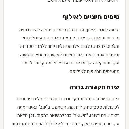
חיוניים לגידול מלטז שמח ומתנהג היטב.
טיפים חיוניים לאילוף
יציאה למסע אילוף עם המלטז שלכם יכולה להיות חוויה
מרגשת ומאתגרת כאחד. ידועים באופיים האינטליגנטי
והלהוט לרצות, כלבים אלו מסוגלים יותר ללמוד פקודות
וטריקים שונים. עם זאת, נטייתם לעקשנות מחייבת גישה
עקבית ותקיפה אך עדינה. בואו נצלול עמוק יותר לכמה
מהטיפים החיוניים לאילופם.
יצירת תקשורת ברורה
ביום הראשון, בנו גשר תקשורת. השתמש במילים פשוטות
לפעולות ספציפיות. לדוגמה, השתמש ב"שב" כאשר אתה
רוצה שהם יישבו, "תישאר" כדי להישאר במקום, וכן הלאה.
עקביות בשפה היא קריטית כדי לא לבלבל את החבר הפרוותי