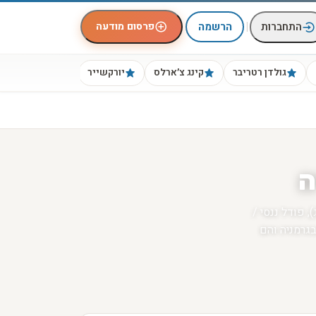
|
פרסום מודעה
התחברות
הרשמה
גולדן רטריבר
קינג צ׳ארלס
יורקשייר
ביגל
ה
ים חכמים ואסתטיים שקיימים בגדלים שונים - פודל טוי (3 ק"ג), פודל ננסי /
2 ק"ג). מקורם בצרפת ובגרמניה והם