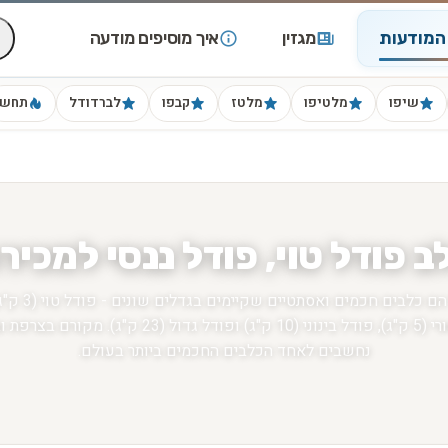
המודעות
מגזין
איך מוסיפים מודעה
שיפו
מלטיפו
מלטז
קבפו
לברדודל
תחש
ב פודל טוי, פודל ננסי למכיר
כלבי פודל 🐩 הם כלב
פודל מיניאטורי (5 ק"ג), פודל בינוני (10 ק"ג) ופודל גדול (3
נחשבים לאחד הכלבים החכמים ביותר בעולם.