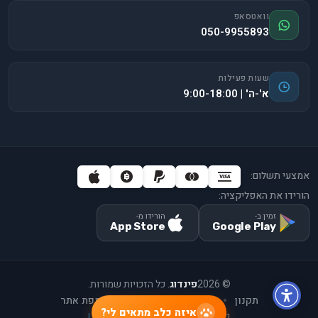
וואטסאפ
050-9955893
שעות פעילות
א'-ה' | 9:00-18:00
אמצעי תשלום:
הורידו את האפליקציה:
זמין ב-
הורידו מ-
App Store
Google Play
©
2026
פינדוג
. כל הזכויות שמורות.
תקנון
יצירת קשר
אודות
מפת אתר
איזה כלב מתאים לי?
פיתוח וקידום ע"י
Upme Technology