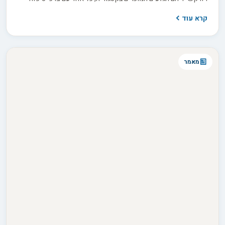
שונים. אבל התווית "היפואלרגני" יכולה להטעות, ולפני שמשקיעים
קרא עוד
3,000 עד 8,000 ש"ח בגור חשוב לדעת בדיוק מה לשאול את המוכר
כדי להבדיל בין הבטחה למציאות.
מאמר