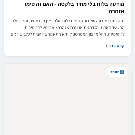
מודעה בלוח בלי מחיר בלקסה - האם זה סימן
אזהרה
נתקלתם במודעה של גור מקסים בלוח שלנו ואין שם מחיר, ומיד עולה
החשש: האם זו הזדמנות או נורת אזהרה? אכן יש לכך סיבות
לגיטימיות, החל מרצון המפרסם לוודא התאמה בין הבית לכלב, בין אם
למכירה ובין אם לאימוץ, ועד למחיר שמשתנה בין גורים באותה מלטה.
קרא עוד
בפועל השאלה היא לא רק כמה זה עולה, אלא כמה שקיפות
המפרסם מוכן להציע כשמבקשים ממנו פרטים.
מאמר