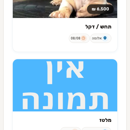
6,500 ₪
תחש / דקל
אלומה
08/08
מלטז