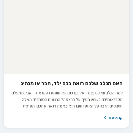
האם הכלב שלכם רואה בכם ילד, חבר או מנהיג
למה הכלב שלכם נצמד אליכם כשהוא שומע רעש מוזר, אבל מתעלם
מקריאותיכם כשיש חטיף על הרצפה? הרגעים הסותרים האלה
חושפים הרבה על האופן שבו הוא באמת רואה אתכם. תפיסת
האלפא הישנה, שראתה בכלב יריב הנלחם על מקום ראשון בלהקה,
קרא עוד
אינה תואמת את ההבנה המדעית העדכנית. בפועל, אתם ממלאים
עבורו כמה תפקידים במקביל: חבר תומך, הורה מגונן או מנהיג שקט
ובוטח. זיהוי התפקיד הדומיננטי במערכת היחסים שלכם הוא המפתח