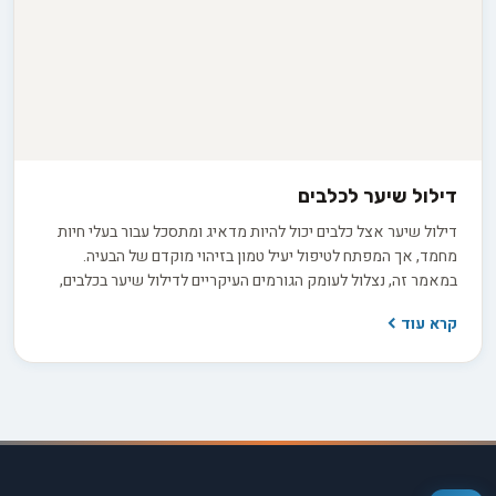
דילול שיער לכלבים
דילול שיער אצל כלבים יכול להיות מדאיג ומתסכל עבור בעלי חיות
מחמד, אך המפתח לטיפול יעיל טמון בזיהוי מוקדם של הבעיה.
במאמר זה, נצלול לעומק הגורמים העיקריים לדילול שיער בכלבים,
החל משינויים תזונתיים וחוסרים הורמונליים ועד למחלות עור ולחץ
קרא עוד
סביבתי. בעזרת הבנה מעמיקה של הסיבות השורשיות, נחשוף בפניכם
מגוון רחב של אפשרויות טיפול, כולל שינויי תזונה, תוספי מזון חיוניים
וטיפוח קבוע של הפרווה. הצטרפו אלינו למסע מרתק בעולם בריאות
העור והשיער של חברינו הכלביים, ולמדו כיצד תוכלו להעניק לכלב
שלכם את המראה הזוהר והבריא ביותר. בין אם אתם מטפלים בבעיה
קיימת או פשוט מחפשים דרכים למנוע את הופעתה, המאמר הזה
הוא המדריך המושלם עבורכם.