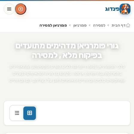
פינדוג
דף הבית
למסירה
פומרניאן
פומרניאן למסירה
גורי פומרניאן מדהימים מתועדים
בפיקוח מלא , למסירה
כלבי הפומרניאן (פומרניין) הם כלבים קטנים ומקסימים, המתאפיינים
בתסרוקת עבה ופרווה ארוכה. מקורם בגרמניה ומתאימים לבעלים
שמחפשים כלבים חברותיים ומאומנים להגן על בעליהם. הם חברותיים
ואוהבים את האנשים, ומסתדרים באופן טוב עם ילדים וחיות מחמד אחרות
מודעות עבור כלב פומרניאן