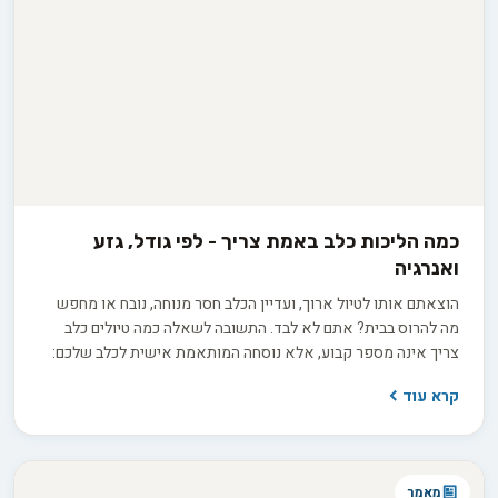
כמה הליכות כלב באמת צריך - לפי גודל, גזע
ואנרגיה
הוצאתם אותו לטיול ארוך, ועדיין הכלב חסר מנוחה, נובח או מחפש
מה להרוס בבית? אתם לא לבד. התשובה לשאלה כמה טיולים כלב
צריך אינה מספר קבוע, אלא נוסחה המותאמת אישית לכלב שלכם:
הגזע, הגיל, רמת האנרגיה והצורך שלו בגירוי מנטלי מעבר לפעילות
קרא עוד
הפיזית. אז איך מחשבים את נוסחת הטיולים המדויקת לכלב שלכם,
ומפסיקים לנחש?
מאמר