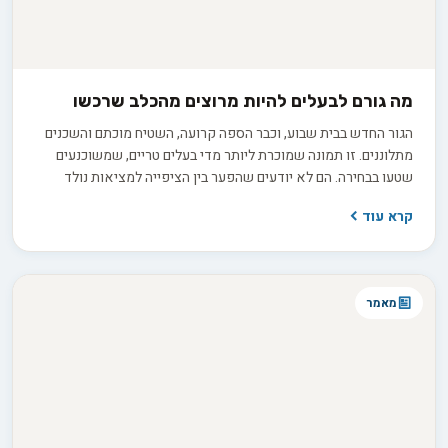
מה גורם לבעלים להיות מרוצים מהכלב שרכשו
הגור החדש בבית שבוע, וכבר הספה קרועה, השטיח מוכתם והשכנים
מתלוננים. זו תמונה שמוכרת ליותר מדי בעלים טריים, שמשוכנעים
שטעו בבחירה. הם לא יודעים שהפער בין הציפייה למציאות נולד
הרבה קודם, בתהליך בירורים חסר שקדם לרכישה. החדשות הטובות
קרא עוד
הן ששביעות רצון ארוכת טווח היא תוצאה של החלטות נכונות
שהתקבלו לפני שהכלב בכלל נכנס הביתה.
מאמר