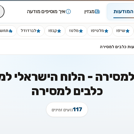
המודעות
מגזין
איך מוסיפים מודעה
שיפו
מלטיפו
מלטז
קבפו
לברדודל
תחש
עות כלבים למסירה
למסירה - הלוח הישראלי למ
כלבים למסירה
117
גזעים זמינים