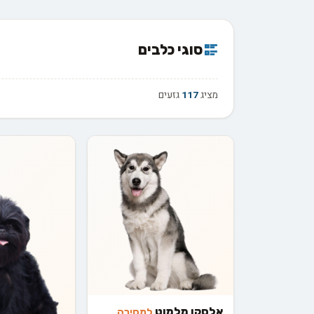
סוגי כלבים
מציג
117
גזעים
אלסקן מלמוט
למסירה