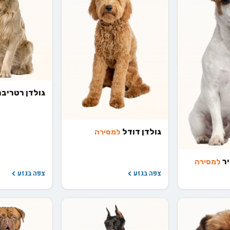
גולדן רטריב
גולדן דודל
למסירה
יר
למסירה
צפה בגזע
צפה בגזע