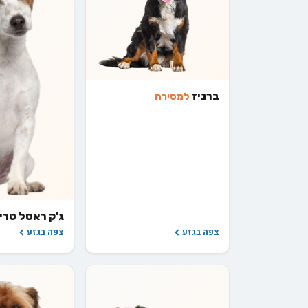
ברניז
למסירה
ג'ק ראסל טרי
צפה בגזע
צפה בגזע