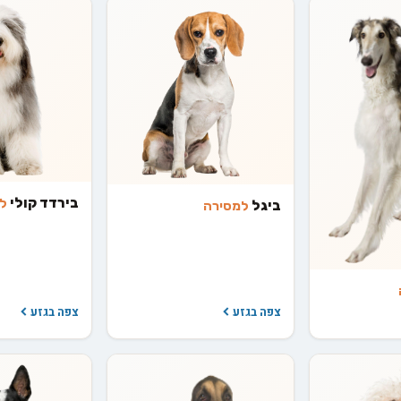
בירדד קולי
ל
ביגל
למסירה
צפה בגזע
צפה בגזע