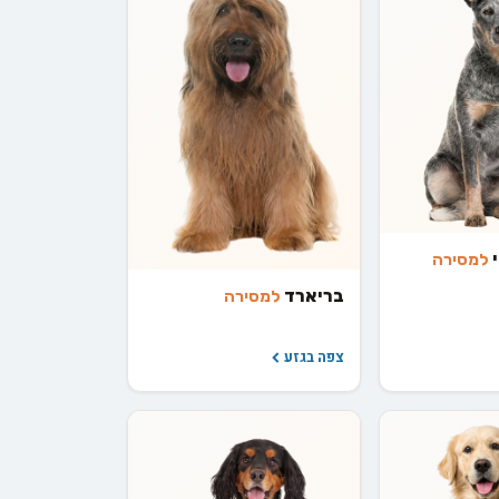
י
למסירה
בריארד
למסירה
צפה בגזע