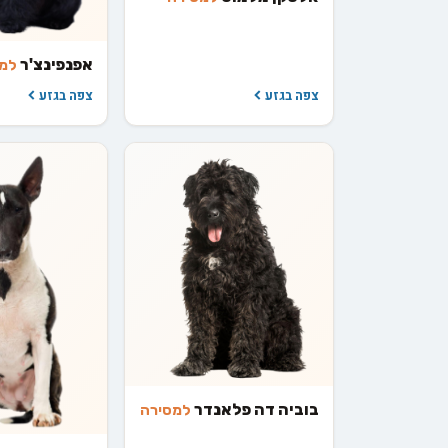
אפנפינצ'ר
למ
צפה בגזע
צפה בגזע
בוביה דה פלאנדר
למסירה