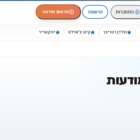
|
פרסום מודעה
התחברות
הרשמה
גולדן רטריבר
קינג צ׳ארלס
יורקשייר
ביגל
ודעות