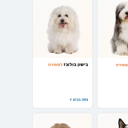
בישון בולונז
למסירה
מסירה
צפה בגזע