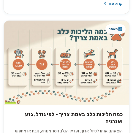
קרא עוד
אינה תואמת את ההבנה המדעית העדכנית. בפועל, אתם ממלאים
עבורו כמה תפקידים במקביל: חבר תומך, הורה מגונן או מנהיג שקט
ובוטח. זיהוי התפקיד הדומיננטי במערכת היחסים שלכם הוא המפתח
להבין למה הוא מתנהג כפי שהוא מתנהג.
מאמר
כמה הליכות כלב באמת צריך - לפי גודל, גזע
ואנרגיה
הוצאתם אותו לטיול ארוך, ועדיין הכלב חסר מנוחה, נובח או מחפש