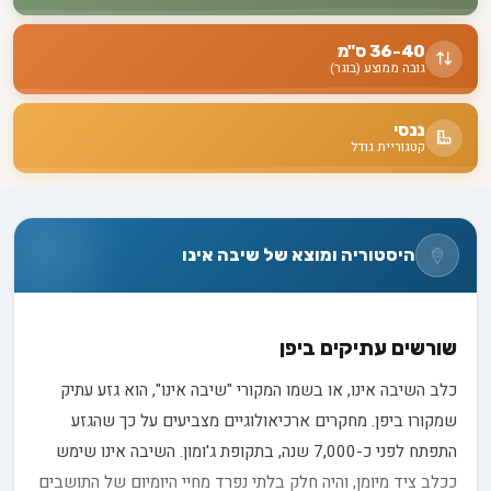
36-40 ס"מ
גובה ממוצע (בוגר)
ננסי
קטגוריית גודל
היסטוריה ומוצא של שיבה אינו
שורשים עתיקים ביפן
כלב השיבה אינו, או בשמו המקורי "שיבה אינו", הוא גזע עתיק
שמקורו ביפן. מחקרים ארכיאולוגיים מצביעים על כך שהגזע
התפתח לפני כ-7,000 שנה, בתקופת ג'ומון. השיבה אינו שימש
ככלב ציד מיומן, והיה חלק בלתי נפרד מחיי היומיום של התושבים