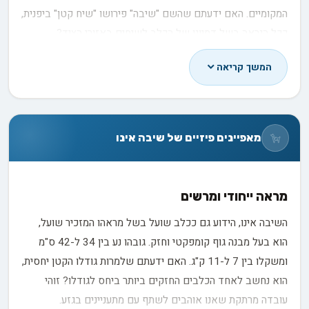
המקומיים. האם ידעתם שהשם "שיבה" פירושו "שיח קטן" ביפנית,
ככל הנראה בשל דמיונו של הכלב לשיחים באזורי הציד?
במהלך מלחמת העולם השנייה, הגזע עמד בפני סכנת הכחדה.
המשך קריאה
אולם, הודות למאמצים נמרצים של חובבי כלבים וארגונים יפניים,
השיבה אינו שרד. צוות המומחים שלנו מעריך את המסירות
והנחישות שהפגינו אותם אנשים בשימור הגזע הייחודי הזה. כיום,
מאפיינים פיזיים של שיבה אינו
השיבה אינו נחשב לאוצר לאומי ביפן, וזוכה להערכה רבה בקרב
חובבי כלבים בכל רחבי העולם.
התפתחות והכרה בינלאומית
מראה ייחודי ומרשים
עם פתיחתה של יפן למערב במאה ה-19, החלה תקופה של
השיבה אינו, הידוע גם ככלב שועל בשל מראהו המזכיר שועל,
מודרניזציה מואצת שאיימה על גזעי הכלבים המקומיים. אולם,
הוא בעל מבנה גוף קומפקטי וחזק. גובהו נע בין 34 ל-42 ס"מ
בזכות מאמצים מרוכזים של ארגונים יפניים, זן זה הוכר כנכס
ומשקלו בין 7 ל-11 ק"ג. האם ידעתם שלמרות גודלו הקטן יחסית,
תרבותי חשוב. בשנות ה-70 של המאה ה-20, החל הגזע להתפשט
הוא נחשב לאחד הכלבים החזקים ביותר ביחס לגודלו? זוהי
מחוץ ליפן, וב-1993 זכה להכרה רשמית מטעם ה-American
עובדה מרתקת שאנו אוהבים לשתף עם מתעניינים בגזע.