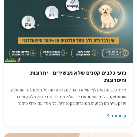
גזעי כלבים קטנים שלא מנשירים - יתרונות
וחיסרונות
איזה כלב מתאים למי שלא רוצה למצוא פרווה על הספה? זו השאלה
שמעסיקה כל מי שמחפש כלב שלא מנשיר. פודל טוי, מלטז, שיצו
ויורקשייר הם הגזעים המוכרים בקטגוריה, כל אחד עם צרכי טיפוח
שונים. אבל התווית "היפואלרגני" יכולה להטעות, ולפני שמשקיעים
קרא עוד
3,000 עד 8,000 ש"ח בגור חשוב לדעת בדיוק מה לשאול את המוכר
כדי להבדיל בין הבטחה למציאות.