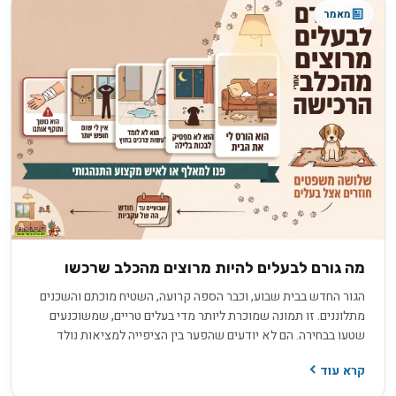
מאמר
מה גורם לבעלים להיות מרוצים מהכלב שרכשו
הגור החדש בבית שבוע, וכבר הספה קרועה, השטיח מוכתם והשכנים
מתלוננים. זו תמונה שמוכרת ליותר מדי בעלים טריים, שמשוכנעים
שטעו בבחירה. הם לא יודעים שהפער בין הציפייה למציאות נולד
הרבה קודם, בתהליך בירורים חסר שקדם לרכישה. החדשות הטובות
קרא עוד
הן ששביעות רצון ארוכת טווח היא תוצאה של החלטות נכונות
שהתקבלו לפני שהכלב בכלל נכנס הביתה.