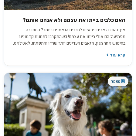
האם כלבים בייתו את עצמם ולא אנחנו אותם?
איך נהפכו זאבים פראיים לחברינו הנאמנים ביותר? התשובה
מפתיעה: הם אולי בייתו את עצמם! כשהתקרבו למחנות קדמונינו
בחיפוש אחר מזון, הזאבים העדינים יותר שרדו והתפתחו. לאט לאט,
דרך הבנה הדדית, אמפתיה ושינויים התנהגותיים, נולדה השותפות
קרא עוד
המופלאה שמעשירה את חיינו עד היום. גלו את המסע המרתק של
האבולוציה המשותפת שלנו.
מאמר