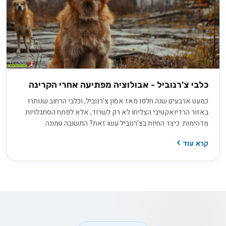
כלבי צ'רנוביל - אבולוציה מפתיעה אחרי הקרינה
כמעט ארבעים שנה חלפו מאז אסון צ'רנוביל, וכלבי הרחוב שנותרו
באזור הרדיואקטיבי הצליחו לא רק לשרוד, אלא לפתח הסתגלויות
מדהימות. כיצד החיות בצ'רנוביל עשו זאת? התשובה טמונה
במוטציות גנטיות מפתיעות שמאירות באור חדש את גבולות
קרא עוד
ההישרדות. במאמר זה נצלול לעומק התופעה המרתקת הזו.