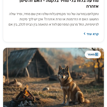
מודעה בלוח בלי מחיר בלקסה - האם זה סימן
אזהרה
נתקלתם במודעה של גור מקסים בלוח שלנו ואין שם מחיר, ומיד עולה
החשש: האם זו הזדמנות או נורת אזהרה? אכן יש לכך סיבות
לגיטימיות, החל מרצון המפרסם לוודא התאמה בין הבית לכלב, בין אם
למכירה ובין אם לאימוץ, ועד למחיר שמשתנה בין גורים באותה מלטה.
קרא עוד
בפועל השאלה היא לא רק כמה זה עולה, אלא כמה שקיפות
המפרסם מוכן להציע כשמבקשים ממנו פרטים.
מאמר