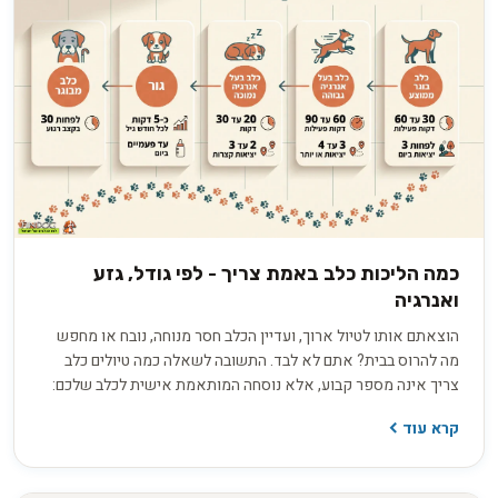
כמה הליכות כלב באמת צריך - לפי גודל, גזע
ואנרגיה
הוצאתם אותו לטיול ארוך, ועדיין הכלב חסר מנוחה, נובח או מחפש
מה להרוס בבית? אתם לא לבד. התשובה לשאלה כמה טיולים כלב
צריך אינה מספר קבוע, אלא נוסחה המותאמת אישית לכלב שלכם:
הגזע, הגיל, רמת האנרגיה והצורך שלו בגירוי מנטלי מעבר לפעילות
קרא עוד
הפיזית. אז איך מחשבים את נוסחת הטיולים המדויקת לכלב שלכם,
ומפסיקים לנחש?