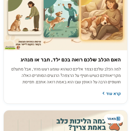
האם הכלב שלכם רואה בכם ילד, חבר או מנהיג
למה הכלב שלכם נצמד אליכם כשהוא שומע רעש מוזר, אבל מתעלם
מקריאותיכם כשיש חטיף על הרצפה? הרגעים הסותרים האלה
חושפים הרבה על האופן שבו הוא באמת רואה אתכם. תפיסת
האלפא הישנה, שראתה בכלב יריב הנלחם על מקום ראשון בלהקה,
קרא עוד
אינה תואמת את ההבנה המדעית העדכנית. בפועל, אתם ממלאים
עבורו כמה תפקידים במקביל: חבר תומך, הורה מגונן או מנהיג שקט
ובוטח. זיהוי התפקיד הדומיננטי במערכת היחסים שלכם הוא המפתח
להבין למה הוא מתנהג כפי שהוא מתנהג.
מאמר