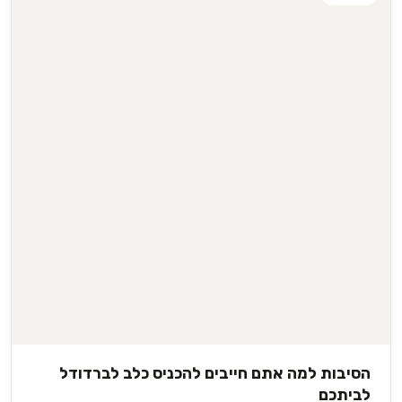
הלברדודל צבר פופולאריות גדולה בקרב משפחות עם ילדים ששמחו
לאמץ כלב מלא חיים ושמחה שאיננו שברירי ועדין כמו רוב הגזעים
הקטנים ואינו זקוק לשגרת טיפוח יקרה.
הסיבות למה אתם חייבים להכניס כלב לברדודל
לביתכם