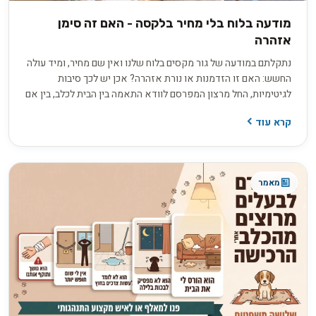
מודעה בלוח בלי מחיר בלקסה - האם זה סימן
אזהרה
נתקלתם במודעה של גור מקסים בלוח שלנו ואין שם מחיר, ומיד עולה
החשש: האם זו הזדמנות או נורת אזהרה? אכן יש לכך סיבות
לגיטימיות, החל מרצון המפרסם לוודא התאמה בין הבית לכלב, בין אם
למכירה ובין אם לאימוץ, ועד למחיר שמשתנה בין גורים באותה מלטה.
קרא עוד
בפועל השאלה היא לא רק כמה זה עולה, אלא כמה שקיפות
המפרסם מוכן להציע כשמבקשים ממנו פרטים.
מאמר