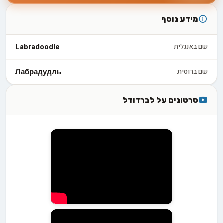
בהתאמת התזונה המדויקת לצרכים הספציפיים של הכלב שלכם.
מידע נוסף
רגישויות ואלרגיות - זיהוי וטיפול
שם באנגלית
Labradoodle
למרות שהלברדודל נחשב לגזע יחסית בריא, חלק מהכלבים
עלולים לפתח רגישויות או אלרגיות למזון מסוים. בפינדוג, אנו
שם ברוסית
Лабрадудль
נתקלים לעתים במקרים של בעלי כלבים המדווחים על תסמינים
כמו גירוד מוגבר, בעיות עור או בעיות עיכול. במקרים כאלה, חשוב
סרטונים על לברדודל
לערוך בדיקה מקיפה אצל הווטרינר ולשקול מעבר לתזונה
היפואלרגנית או דיאטה מיוחדת.
זיהוי מוקדם של אלרגיות או רגישויות למזון הוא קריטי. סימנים
נפוצים כוללים גירוד מוגבר, אדמומיות בעור, שלשולים או הקאות
לאחר האכלה. אם אתם מבחינים בסימנים אלו, מומלץ לנהל יומן
מזון ולעקוב אחר התגובות של הכלב שלכם. שיטה זו יכולה לסייע
בזיהוי המרכיבים הבעייתיים ולהקל על התאמת התזונה המתאימה.