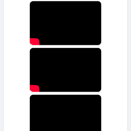
עקבו אחר כמויות האוכל המומלצות למניעת השמנת יתר
שימו לב לסימנים של אלרגיות או רגישויות למזון
התייעצו עם וטרינר לפני הוספת תוספי תזונה לתפריט
הקפידו על גישה למים טריים בכל עת