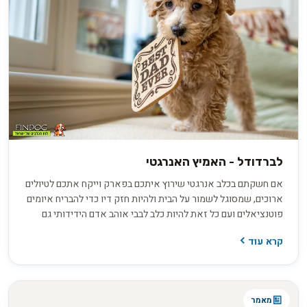
לברדודל - האמיץ האנרגטי
אם חשקתם בכלב אנרגטי שירוץ איתכם בפארק וייקח אתכם לטיולים
ארוכים, שמסוגל לשמור על הבית ולהיות חזק דיו כדי להבריח איומים
פוטנציאלים ועם כל זאת להיות כלב לבבי אוהב אדם הידידותי גם
לילדים, אתם צריכים לשקול לאמץ לברדודל. הלברדודל נוצר
קרא עוד
מהצלבה מתוכננת בין גזע הלברדור והפודל במטרה ליצור כלב נחייה
מושלם, אך התוצאות קצת פחות התאימו לציפיות. הלברדודל אמנם
כלב יפה תואר עם פרווה רכה ונעימה, אך האינטיליגציה הבינונית עם
עודף מרץ ניכר ומסת גוף גדולה הפכו אותו קצת פחות מתאים
מאמר
לעיוורים הזקוקים לכלב צייתני ובעל אופי שקט. אך למרות כל זאת