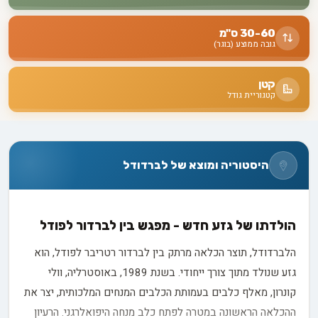
30-60 ס"מ
גובה ממוצע (בוגר)
קטן
קטגוריית גודל
היסטוריה ומוצא של לברדודל
הולדתו של גזע חדש - מפגש בין לברדור לפודל
הלברדודל, תוצר הכלאה מרתק בין לברדור רטריבר לפודל, הוא
גזע שנולד מתוך צורך ייחודי. בשנת 1989, באוסטרליה, וולי
קונרון, מאלף כלבים בעמותת הכלבים המנחים המלכותית, יצר את
ההכלאה הראשונה במטרה לפתח כלב מנחה היפואלרגני. הרעיון