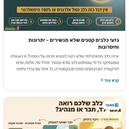
גזעי כלבים קטנים שלא מנשירים - יתרונות
וחיסרונות
איזה כלב מתאים למי שלא רוצה למצוא פרווה על הספה? זו השאלה
שמעסיקה כל מי שמחפש כלב שלא מנשיר. פודל טוי, מלטז, שיצו
ויורקשייר הם הגזעים המוכרים בקטגוריה, כל אחד עם צרכי טיפוח
שונים. אבל התווית "היפואלרגני" יכולה להטעות, ולפני שמשקיעים
קרא עוד
3,000 עד 8,000 ש"ח בגור חשוב לדעת בדיוק מה לשאול את המוכר
כדי להבדיל בין הבטחה למציאות.
מאמר