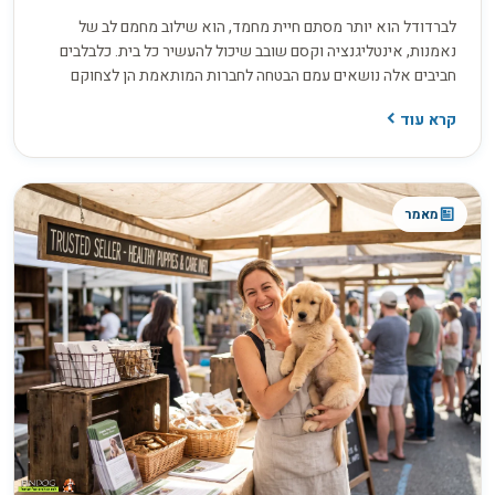
לברדודל הוא יותר מסתם חיית מחמד, הוא שילוב מחמם לב של
נאמנות, אינטליגנציה וקסם שובב שיכול להעשיר כל בית. כלבלבים
חביבים אלה נושאים עמם הבטחה לחברות המותאמת הן לצחוקם
השובב של הילדים והן לביטחון הרגוע של המבוגרים. עם תלתליו שובי
קרא עוד
הלב ועיניהם החביבות, הלברדודל מהווים עדות לאיך נראה כלב
המשפחה המושלם, שוזר את עצמו במרקם חיי היומיום בקלות והופך
לחלק בלתי נפרד מהזיכרונות המשפחתיים.
מאמר