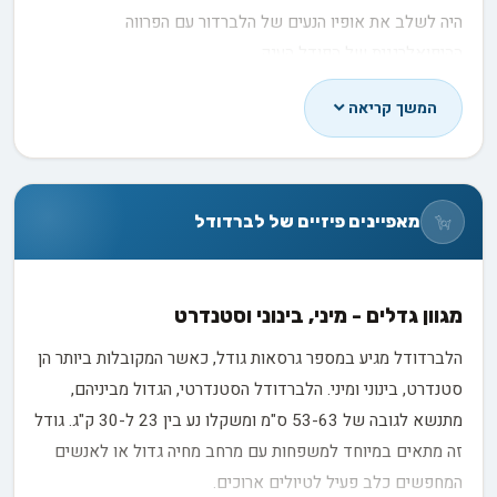
היה לשלב את אופיו הנעים של הלברדור עם הפרווה
ההיפואלרגנית של הפודל הענק.
המטרה הייתה ליצור כלב שיוכל לשמש כמנחה לאנשים עם
המשך קריאה
אלרגיות, צורך שהלך וגבר באותה תקופה. הניסיון הראשון הצליח
מעבר למשוער, והשגור הראשון של לברדודלים הפך לאבן דרך
בעולם הכלבנות. מאז, הלברדודל הפך לגזע אהוב ומבוקש בכל
מאפיינים פיזיים של לברדודל
רחבי העולם, לא רק ככלב מנחה אלא גם כחיית מחמד למשפחות.
באתר פינדוג, אנו מקדישים מאמצים רבים לחקר ולימוד
ההיסטוריה של גזעי כלבים שונים, כולל הלברדודל. אנו מאמינים
מגוון גדלים - מיני, בינוני וסטנדרט
שהבנת המקור וההתפתחות של הגזע מסייעת לבעלים
הלברדודל מגיע במספר גרסאות גודל, כאשר המקובלות ביותר הן
פוטנציאליים לקבל החלטה מושכלת יותר בבחירת הכלב המתאים
סטנדרט, בינוני ומיני. הלברדודל הסטנדרטי, הגדול מביניהם,
להם.
מתנשא לגובה של 53-63 ס"מ ומשקלו נע בין 23 ל-30 ק"ג. גודל
התפתחות הגזע - אתגרים והצלחות
זה מתאים במיוחד למשפחות עם מרחב מחיה גדול או לאנשים
המחפשים כלב פעיל לטיולים ארוכים.
בתחילת הדרך, מגדלי הלברדודל נתקלו באתגרים לא מבוטלים