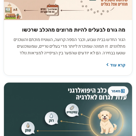
מה גורם לבעלים להיות מרוצים מהכלב שרכשו
הגור החדש בבית שבוע, וכבר הספה קרועה, השטיח מוכתם והשכנים
מתלוננים. זו תמונה שמוכרת ליותר מדי בעלים טריים, שמשוכנעים
שטעו בבחירה. הם לא יודעים שהפער בין הציפייה למציאות נולד
הרבה קודם, בתהליך בירורים חסר שקדם לרכישה. החדשות הטובות
קרא עוד
הן ששביעות רצון ארוכת טווח היא תוצאה של החלטות נכונות
שהתקבלו לפני שהכלב בכלל נכנס הביתה.
מאמר