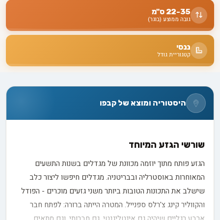
22-35 ס"מ
גובה ממוצע (בוגר)
ננסי
קטגוריית גודל
היסטוריה ומוצא של קבפו
שורשי הגזע המיוחד
הגזע פותח מתוך יוזמה מכוונת של מגדלים בשנות התשעים
המאוחרות באוסטרליה ובבריטניה. מגדלים חיפשו ליצור כלב
שישלב את התכונות הטובות ביותר משני גזעים מוכרים - הפודל
והקווליר קינג צ'רלס ספנייל. המטרה הייתה ברורה: לפתח חבר
ארבע רגליים שיהיה גם אינטליגנטי, גם חברותי, וגם מתאים