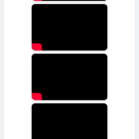
בסופו של דבר, גידול קבפו דורש מחויבות, ידע ורצון אמיתי
לספק לו את החיים הטובים ביותר שאפשר במשך שנים רבות.
מטיפוח קבוע דרך בריאות מונעת ועד אילוף נכון וחינוך תזונתי
מושכל - כל אחד מהמרכיבים הללו תורם לרווחה הכוללת ולאושר
של הכלב שלכם. לפני שמצרפים חבר חדש כזה לבית, כדאי
לעשות זאת דרך מקור מהימן ושקוף שמכבד את הכלב ואת
הבעלים כאחד. אנו נמצאים כאן כדי לחבר בין כלבים לבתים
הנכונים להם ולספק מידע איכותי ומעשי שיעזור לכם להחליט
בחוכמה. גידול קבפו הוא חוויה מתגמלת ומלאת שמחה, בתנאי
שמקפידים על כל ההיבטים החשובים שסקרנו. בהצלחה!