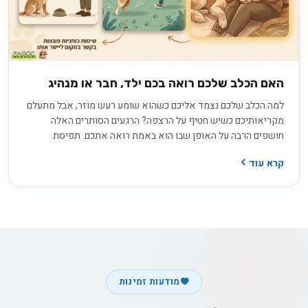
האם הכלב שלכם רואה בכם ילד, חבר או מנהיג
למה הכלב שלכם נצמד אליכם כשהוא שומע רעש מוזר, אבל מתעלם
מקריאותיכם כשיש חטיף על הרצפה? הרגעים הסותרים האלה
חושפים הרבה על האופן שבו הוא באמת רואה אתכם. תפיסת
האלפא הישנה, שראתה בכלב יריב הנלחם על מקום ראשון בלהקה,
קרא עוד
אינה תואמת את ההבנה המדעית העדכנית. בפועל, אתם ממלאים
עבורו כמה תפקידים במקביל: חבר תומך, הורה מגונן או מנהיג שקט
ובוטח. זיהוי התפקיד הדומיננטי במערכת היחסים שלכם הוא המפתח
להבין למה הוא מתנהג כפי שהוא מתנהג.
מודעות זמינות