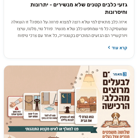
גזעי כלבים קטנים שלא מנשירים - יתרונות
וחיסרונות
איזה כלב מתאים למי שלא רוצה למצוא פרווה על הספה? זו השאלה
שמעסיקה כל מי שמחפש כלב שלא מנשיר. פודל טוי, מלטז, שיצו
ויורקשייר הם הגזעים המוכרים בקטגוריה, כל אחד עם צרכי טיפוח
שונים. אבל התווית "היפואלרגני" יכולה להטעות, ולפני שמשקיעים
קרא עוד
3,000 עד 8,000 ש"ח בגור חשוב לדעת בדיוק מה לשאול את המוכר
כדי להבדיל בין הבטחה למציאות.
מאמר