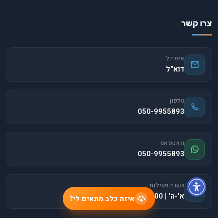
צרו קשר
אימייל
דוא"ל
טלפון
050-9955893
וואטסאפ
050-9955893
שעות פעילות
א'-ה' | 9:00-18:00
איזה כלב מתאים לי?