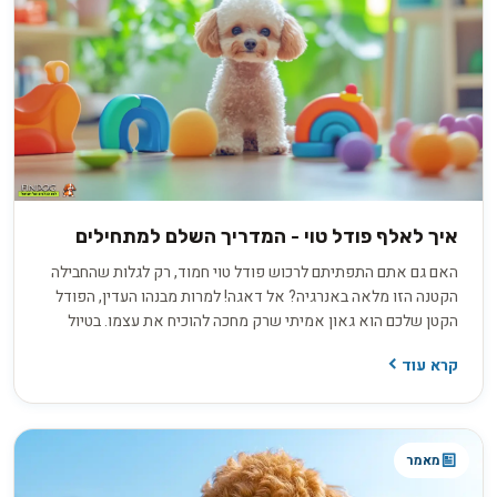
איך לאלף פודל טוי - המדריך השלם למתחילים
האם גם אתם התפתיתם לרכוש פודל טוי חמוד, רק לגלות שהחבילה
הקטנה הזו מלאה באנרגיה? אל דאגה! למרות מבנהו העדין, הפודל
הקטן שלכם הוא גאון אמיתי שרק מחכה להוכיח את עצמו. בטיול
הבא בפארק הירקון, כשהפודל שלכם יבצע טריקים מרשימים, כולם
קרא עוד
ישאלו את הסוד שלכם! בואו נגלה איך לאלף את הפצצת האנרגיה
הפרוותית הזו.
מאמר