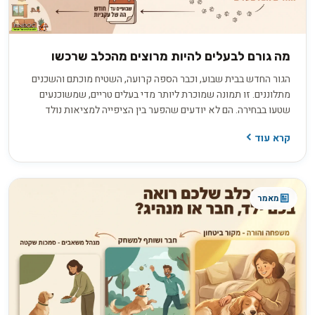
מה גורם לבעלים להיות מרוצים מהכלב שרכשו
הגור החדש בבית שבוע, וכבר הספה קרועה, השטיח מוכתם והשכנים
מתלוננים. זו תמונה שמוכרת ליותר מדי בעלים טריים, שמשוכנעים
שטעו בבחירה. הם לא יודעים שהפער בין הציפייה למציאות נולד
הרבה קודם, בתהליך בירורים חסר שקדם לרכישה. החדשות הטובות
קרא עוד
הן ששביעות רצון ארוכת טווח היא תוצאה של החלטות נכונות
שהתקבלו לפני שהכלב בכלל נכנס הביתה.
מאמר