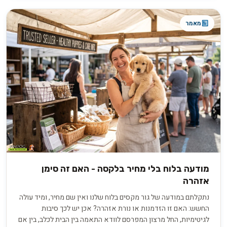
כלבלב נבון המסוגל ללמוד מספר פעולות פשוטות, מתאים לאלרגיים
לשיער בעלי חיים מפני ששיערו כמעט ואינו נושר, אופיו שקט ונוח
מאמר
והוא אינו מלא במרץ כמו זני הפודלים הגדולים ממנו, אם כי הוא זקוק
לפעילות גופנית יומיומית כדי לשמור על בריאותו.
מודעה בלוח בלי מחיר בלקסה - האם זה סימן
אזהרה
נתקלתם במודעה של גור מקסים בלוח שלנו ואין שם מחיר, ומיד עולה
החשש: האם זו הזדמנות או נורת אזהרה? אכן יש לכך סיבות
לגיטימיות, החל מרצון המפרסם לוודא התאמה בין הבית לכלב, בין אם