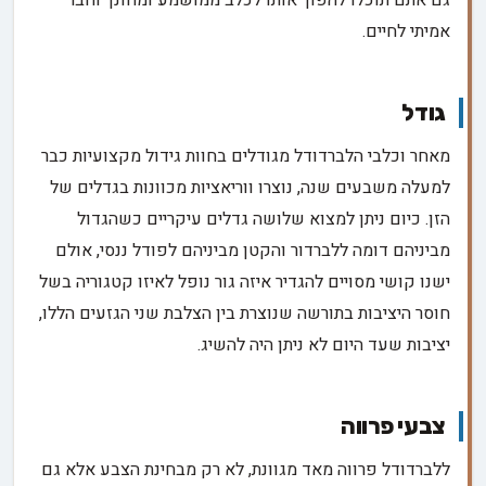
גם אתם תוכלו להפוך אותו לכלב ממושמע ומחונך וחבר
אמיתי לחיים.
גודל
מאחר וכלבי הלברדודל מגודלים בחוות גידול מקצועיות כבר
למעלה משבעים שנה, נוצרו ווריאציות מכוונות בגדלים של
הזן. כיום ניתן למצוא שלושה גדלים עיקריים כשהגדול
מביניהם דומה ללברדור והקטן מביניהם לפודל ננסי, אולם
ישנו קושי מסויים להגדיר איזה גור נופל לאיזו קטגוריה בשל
חוסר היציבות בתורשה שנוצרת בין הצלבת שני הגזעים הללו,
יציבות שעד היום לא ניתן היה להשיג.
צבעי פרווה
ללברדודל פרווה מאד מגוונת, לא רק מבחינת הצבע אלא גם