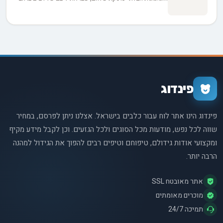
העולם. כלבים אלה, שגודלו למטרה תועלתנית, עלו על
התפקיד שהטבע ייעד להם במקור וגדלו להיות בני משפחה
מוערכים, שותפים טיפוליים, ומעל לכל, חברו הטוב ביותר של
האדם.
פינדוג
פינדוג הינו אתר לוח עבור כלבים בישראל. אצלנו ניתן לפרסם, במחיר
שווה לכל נפש, מודעות מכל הסוגים ולכל הגזעים. וכן לקבל מידע מקיף
ומקצועי אודות גידולם, טיפוחם וטיפים רבים להפוך את הגידול למהנה
הרבה יותר.
אתר מאובטח SSL
מוכרים מאומתים
תמיכה 24/7