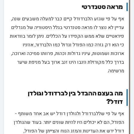
מראה סטנדרטי
אף על פי שגזע הלברדודל קיים כבר למעלה משבעים שנה,
עדיין לא נוצר לו מראה סטנדרטי בגלל היסטוריה של מגדלים
פיראטיים שלא ממש הקפידו על הכללים. ניתן לומר בוודאות
כי הוא דק גזרה כמו הפודל וגדול כמו הלברדור, אוזניו
ארוכות ושמוטות, עיניו גדולות וכהות, פרוותו סמיכה וארוכה,
בדרך כלל מקורזלת וזנבו הינו זנב ארוך בעל מניפת שיער
מרשימה.
מה בעצם ההבדל בין לברדודל וגולדן
דודל?
אף על פי שללברדודל ולגולדן דודל יש אב אחד משותף -
הפודל, הם לא יכולים היו להיות שונים יותר. בעוד שהגולדן
דודל ירש את העדינות והמזג הנוח והצייתן של הפודל,