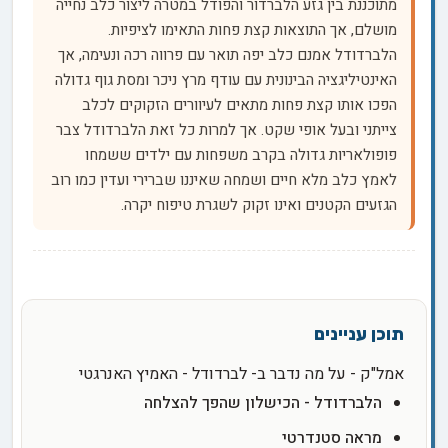
מתוכננת בין גזע הלברדור והפודל במטרה ליצור כלב נחייה
מושלם, אך התוצאות קצת פחות התאימו לציפיות.
הלברדודל אמנם כלב יפה תואר עם פרווה רכה ונעימה, אך
האינטיליגציה הבינונית עם עודף מרץ ניכר ומסת גוף גדולה
הפכו אותו קצת פחות מתאים לעיוורים הזקוקים לכלב
צייתני ובעל אופי שקט. אך למרות כל זאת הלברדודל צבר
פופולאריות גדולה בקרב משפחות עם ילדים ששמחו
לאמץ כלב מלא חיים ושמחה שאיננו שברירי ועדין כמו רוב
הגזעים הקטנים ואינו זקוק לשגרת טיפוח יקרה.
אמל"ק - על מה נדבר ב- לברדודל - האמיץ האנרגטי
הלברדודל - הכישלון שהפך להצלחה
מראה סטנדרטי