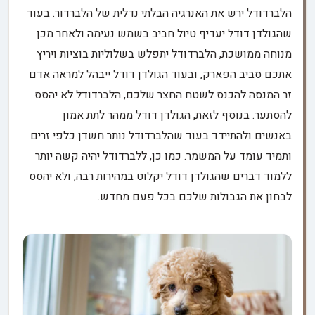
הלברדודל ירש את האנרגיה הבלתי נדלית של הלברדור. בעוד
שהגולדן דודל יעדיף טיול חביב בשמש נעימה ולאחר מכן
מנוחה ממושכת, הלברדודל יתפלש בשלוליות בוציות ויריץ
אתכם סביב הפארק, ובעוד הגולדן דודל ייבהל למראה אדם
זר המנסה להכנס לשטח החצר שלכם, הלברדודל לא יהסס
להסתער. בנוסף לזאת, הגולדן דודל ממהר לתת אמון
באנשים ולהתיידד בעוד שהלברדודל נותר חשדן כלפי זרים
ותמיד עומד על המשמר. כמו כן, ללברדודל יהיה קשה יותר
ללמוד דברים שהגולדן דודל יקלוט במהירות רבה, ולא יהסס
לבחון את הגבולות שלכם בכל פעם מחדש.