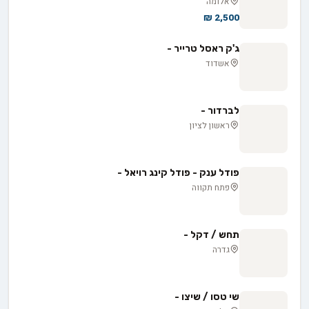
אלומה
2,500 ₪
ג'ק ראסל טרייר -
אשדוד
לברדור -
ראשון לציון
פודל ענק - פודל קינג רויאל -
פתח תקווה
תחש / דקל -
גדרה
שי טסו / שיצו -