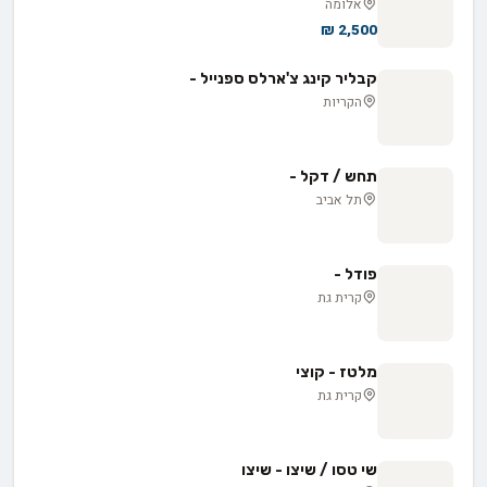
אלומה
2,500 ₪
קבליר קינג צ'ארלס ספנייל -
הקריות
תחש / דקל -
תל אביב
פודל -
קרית גת
מלטז - קוצי
קרית גת
שי טסו / שיצו - שיצו