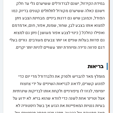
במידת הקירזול, ישנם לברדודלים ששיערם גלי עד חלק
וישנם כאלה ששיערם מקורזל לתלתלים קטנים בדיוק כמו
הפודל, וכמובן שיש גם דרגות ביניים. מבחינת הצבע ניתן
למצוא אותו בצבע לבן, שחור, שמנת, אפור, חום, אדמדמם
ואפילו כחלכל ( כינוי לצבע אפור מעושן ) ניתן גם למצוא
גם פרוות בעלות שניים או יותר צבעים מעורבים. גורים בעלי
דגם פרווה נדירה ומיוחדת יותר עשויים להיות יותר יקרים.
בריאות
מומלץ מאד להבריש ולסרק את הלברדודל מדי יום כדי
למנוע קשרים, לדאוג לבריאות השיניים על ידי צחצוח
יומיומי, לגזוז לו ציפורניים ולקחת אותו לבדיקות שיגרתיות
אצל וטרינר אחת לשנה כדי לוודא שהוא בריא. לא ידוע על
בעיות גנטיות המאפיינות את הגזע אך בשל היסטוריה לא