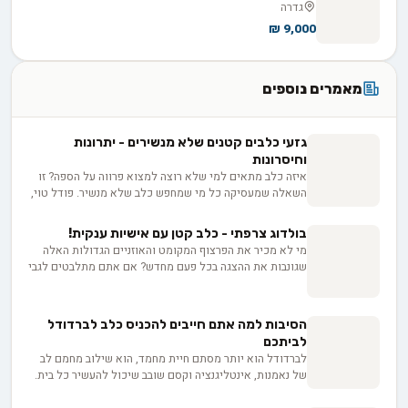
גדרה
9,000 ₪
מאמרים נוספים
גזעי כלבים קטנים שלא מנשירים - יתרונות
וחיסרונות
איזה כלב מתאים למי שלא רוצה למצוא פרווה על הספה? זו
השאלה שמעסיקה כל מי שמחפש כלב שלא מנשיר. פודל טוי,
מלטז, שיצו ויורקשייר הם הגזעים המוכרים בקטגוריה, כל אחד
עם צרכי טיפוח שונים. אבל התווית "היפואלרגני" יכולה
בולדוג צרפתי - כלב קטן עם אישיות ענקית!
להטעות, ולפני שמשקיעים 3,000 עד 8,000 ש"ח בגור חשוב
מי לא מכיר את הפרצוף המקומט והאוזניים הגדולות האלה
לדעת בדיוק מה לשאול את המוכר כדי להבדיל בין הבטחה
שגונבות את ההצגה בכל פעם מחדש? אם אתם מתלבטים לגבי
למציאות.
גזע כלבים חדש לאמץ, כדאי שתכירו מקרוב את הבולדוג
הצרפתי. עם ההיסטוריה המרתקת שלו, המראה הייחודי
והאופי החברותי, הוא יכול להיות בן הלוויה מושלם למשפחה
הסיבות למה אתם חייבים להכניס כלב לברדודל
שלכם. בואו נצלול פנימה ונגלה מה הופך את הבולדוג הצרפתי
לביתכם
לכל כך מיוחד, ואיך תוכלו לדאוג לו בצורה הטובה ביותר.
לברדודל הוא יותר מסתם חיית מחמד, הוא שילוב מחמם לב
מוכנים לפגוש את החבר הכי טוב של האדם?
של נאמנות, אינטליגנציה וקסם שובב שיכול להעשיר כל בית.
כלבלבים חביבים אלה נושאים עמם הבטחה לחברות