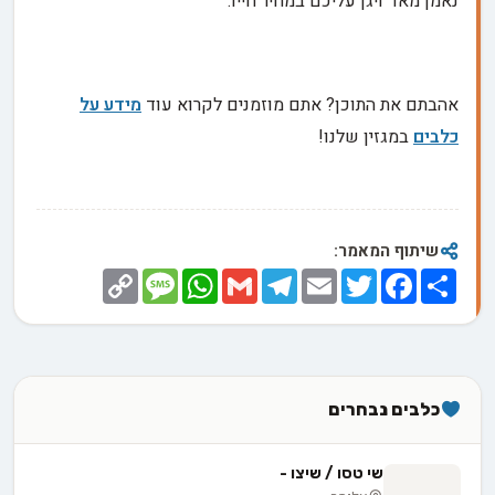
נאמן מאד ויגן עליכם במחיר חייו.
אהבתם את התוכן? אתם מוזמנים לקרוא עוד
מידע על
כלבים
במגזין שלנו!
שיתוף המאמר:
Copy
Message
WhatsApp
Gmail
Telegram
Email
Twitter
Facebook
Share
Link
כלבים נבחרים
שי טסו / שיצו -