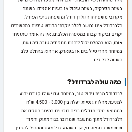
מאד מתועדת של הרבעה, ייתכן ויהיו מספר תרחישים של
בעיות מפרקים, בעיות עיכול או בעיות אוזניים. בשונה
מקרובי משפחתו הגולדן דודל ומשפחת גזעי הפודל,
הלברדודל אינו נחשב לכלב יוקרתי הדורש טיפוח בתכשירים
יקרים וביקור קבוע במספרת הכלבים. אין זה אומר שתזניחו
אותו, הוא בהחלט יכול ליהנות מחפיפה טובה פה ושם,
במיוחד אחרי טיול בים או בפארק, אך הוא בהחלט כלב
השווה לכל כיס.
כמה עולה לברדודל?
לברדודל מבית גידול טוב, במיוחד עם יש לו קו דם ידוע
למניעת מחלות גנטיות, יעלה בין 3,000 - 4.500 ש"ח
בממוצע. טיפ: מגדלים רבים רוכשים במיטב כספם את
הלברדודל מתוך מחשבה שמדובר בגור מתוק וחמוד
שישמש כצעצוע חי, אך כשהוא גדל מעט ומתחיל להפגין