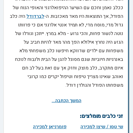
ככלב נאמן וחכם עם השיער ההיפואלרגני והאופי הנוח של
הפודל, אך התוצאות היו מאד מאכזבות. ה-
לברדודל
היה כלב
גדול מדי, מוסח מדי, לא תמיד אנטי אלרגני אם כי פרוותו
נוטה לנשור פחות, והכי גרוע - מלא במרץ. ייתכן וגורלו של
הגזע היה נחרץ אילולא הפך מהר מאד להיות חביב על
משפחות עם ילדים שדווקא חיפשו כלב משפחתי מלא
באנרגיות חיוביות שגם מסוגל להגן על הבית ולנבוח לנוכח
איום מתקרב, כלב מוצק וחזק אך עם זאת בעל לב חם
ואוהב שאינו מצריך טיפוח וטיפול יקרים כמו קרובי
משפחתו הפודל והגולדן דודל.
המשך הכתבה...
זני כלבים מומלצים:
שי טסו / שיצו למכירה
פומרניאן למכירה