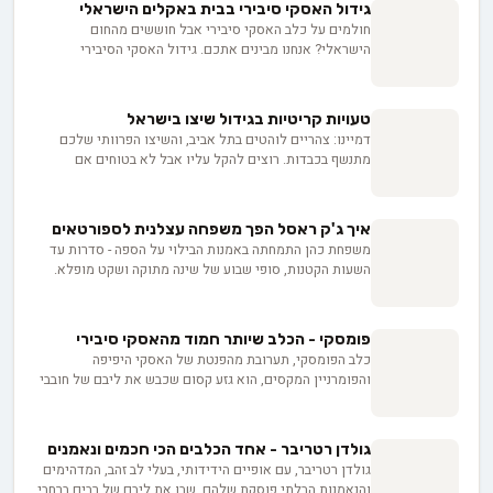
המותאמת הן לצחוקם השובב של הילדים והן לביטחון הרגוע
גידול האסקי סיבירי בבית באקלים הישראלי
של המבוגרים. עם תלתליו שובי הלב ועיניהם החביבות,
חולמים על כלב האסקי סיבירי אבל חוששים מהחום
הלברדודל מהווים עדות לאיך נראה כלב המשפחה המושלם,
הישראלי? אנחנו מבינים אתכם. גידול האסקי הסיבירי
שוזר את עצמו במרקם חיי היומיום בקלות והופך לחלק בלתי
בישראל דורש קצת יצירתיות - מהתמודדות עם האופי
נפרד מהזיכרונות המשפחתיים.
העצמאי שלו ועד יצירת פינת קור בבית. במדריך הזה נראה
לכם איך להפוך את החלום למציאות. החל מהתאמת מסגרת
טעויות קריטיות בגידול שיצו בישראל
המגורים ועד לבניית קשר רגשי עמוק עם בעלי החיים הנפלאים
דמיינו: צהריים לוהטים בתל אביב, והשיצו הפרוותי שלכם
הללו. בואו נצלול יחד לעולם המרתק של גידול האסקי
מתנשף בכבדות. רוצים להקל עליו אבל לא בטוחים אם
הסיבירי בבית ישראלי.
אמבטיה היא הפתרון? גם בעלי כלבים מסורים מתמודדים עם
אתגרים ייחודיים לגידול שיצו באקלים הישראלי. מתי לרחוץ,
איך להזין נכון, וכיצד לשמור על פרוותם המפוארת? הצטרפו
איך ג'ק ראסל הפך משפחה עצלנית לספורטאים
אלינו למדריך שיחסוך לכם טעויות ויעניק לשיצו שלכם חיים
משפחת כהן התמחתה באמנות הבילוי על הספה - סדרות עד
מאושרים בישראל.
השעות הקטנות, סופי שבוע של שינה מתוקה ושקט מופלא.
ואז הגיע ספארקי, גור ג'ק ראסל טרייר בן שמונה חודשים,
וההרגלים הרגועים שלהם התפוצצו. האם באמת כלב קטן
וחמוד יכול להפוך אותם לספורטאים?
פומסקי - הכלב שיותר חמוד מהאסקי סיבירי
כלב הפומסקי, תערובת מהפנטת של האסקי היפיפה
והפומרניין המקסים, הוא גזע קסום שכבש את ליבם של חובבי
חיות מחמד ברחבי העולם. הכלאה זו מתהדרת בדואליות
ייחודית המשלבת את הפיתוי הסיבירי עם רוך בגודל צעצוע.
בעודנו מתעמקים בעולמו של הפומסקי, אנו חושפים גזע שהוא
גולדן רטריבר - אחד הכלבים הכי חכמים ונאמנים
סתגלן באותה מידה שהוא מלא חיבה, ושמח לטפס על הטבע
גולדן רטריבר, עם אופיים הידידותי, בעלי לב זהב, המדהימים
בדיוק כפי שהוא מתכרבל על הספה שלכם.
והנאמנות הבלתי פוסקת שלהם, שבו את ליבם של רבים ברחבי