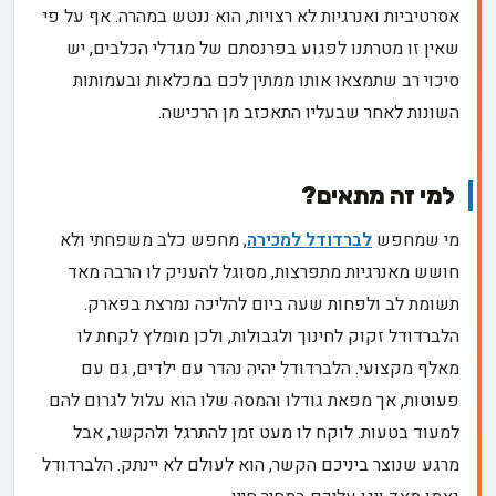
אסרטיביות ואנרגיות לא רצויות, הוא ננטש במהרה. אף על פי
שאין זו מטרתנו לפגוע בפרנסתם של מגדלי הכלבים, יש
סיכוי רב שתמצאו אותו ממתין לכם במכלאות ובעמותות
השונות לאחר שבעליו התאכזב מן הרכישה.
למי זה מתאים?
מי שמחפש
לברדודל למכירה
, מחפש כלב משפחתי ולא
חושש מאנרגיות מתפרצות, מסוגל להעניק לו הרבה מאד
תשומת לב ולפחות שעה ביום להליכה נמרצת בפארק.
הלברדודל זקוק לחינוך ולגבולות, ולכן מומלץ לקחת לו
מאלף מקצועי. הלברדודל יהיה נהדר עם ילדים, גם עם
פעוטות, אך מפאת גודלו והמסה שלו הוא עלול לגרום להם
למעוד בטעות. לוקח לו מעט זמן להתרגל ולהקשר, אבל
מרגע שנוצר ביניכם הקשר, הוא לעולם לא יינתק. הלברדודל