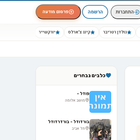
|
פרסום מודעה
התחברות
הרשמה
גולדן רטריבר
קינג צ׳ארלס
יורקשייר
ביגל
כלבים נבחרים
פודל -
מושב אלומה
בורדודל - בורדרדודל
תל אביב