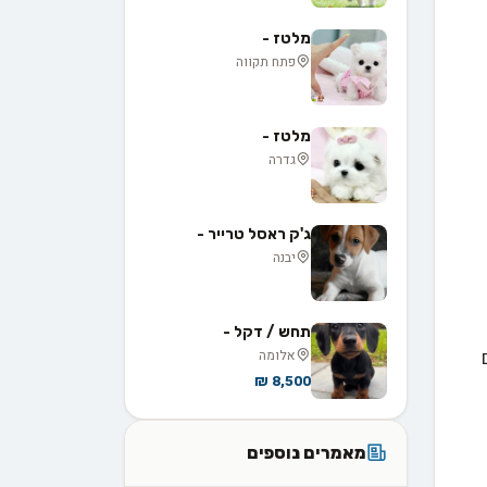
מלטז -
פתח תקווה
מלטז -
גדרה
ג'ק ראסל טרייר -
יבנה
תחש / דקל -
אלומה
8,500 ₪
מאמרים נוספים