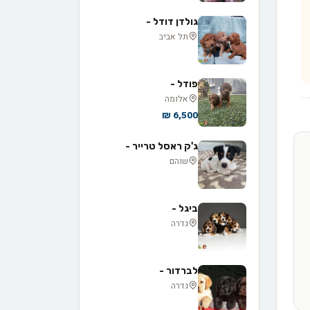
גולדן דודל -
תל אביב
פודל -
אלומה
6,500 ₪
ג'ק ראסל טרייר -
שוהם
ביגל -
גדרה
לברדור -
גדרה