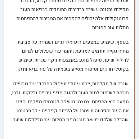
אמצעי מניעה למחלות עור כוללים טיפוח קבוע, הדברת
טפילים ותזונה עשירה ברכיבים התומכים בבריאות העור.
פרוטוקולים אלה יכולים להפחית את הסבירות להתפתחות
מחלות עור חמורות.
בנוסף, שימוש במצעים היפואלרגניים ושמירה על סביבת
מחיה נקייה תורמים למניעת זיהומי עור שעלולים לגרום
לדילול שיער. טיפול מונע באמצעות ניקוי שגרתי, שימוש
בקוטלי חרקים וטיפוח מסייע בשמירה על עור בריא וחזק.
שגרה של מקלחות, ייבוש יסודי וטיפול במרככי עור טבעיים
תורמת לשימור לחות העור ולהגנה מפני גירויים ודלקות. זכרו,
מניעה היא המפתח. צמצמו חשיפה לגורמים מזיקים, הזינו
את העור והפרווה ושימרו על היגיינה קפדנית - כך תבטיחו
שהכלב שלכם יישאר מוגן מפני מחלות עור מדלדלות שיער.