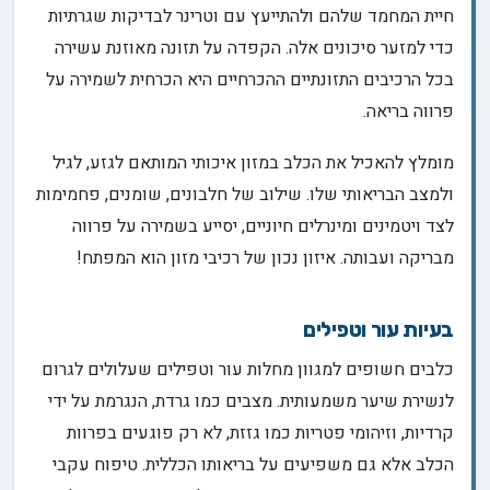
חיית המחמד שלהם ולהתייעץ עם וטרינר לבדיקות שגרתיות
כדי למזער סיכונים אלה. הקפדה על תזונה מאוזנת עשירה
בכל הרכיבים התזונתיים ההכרחיים היא הכרחית לשמירה על
פרווה בריאה.
מומלץ להאכיל את הכלב במזון איכותי המותאם לגזע, לגיל
ולמצב הבריאותי שלו. שילוב של חלבונים, שומנים, פחמימות
לצד ויטמינים ומינרלים חיוניים, יסייע בשמירה על פרווה
מבריקה ועבותה. איזון נכון של רכיבי מזון הוא המפתח!
בעיות עור וטפילים
כלבים חשופים למגוון מחלות עור וטפילים שעלולים לגרום
לנשירת שיער משמעותית. מצבים כמו גרדת, הנגרמת על ידי
קרדיות, וזיהומי פטריות כמו גזזת, לא רק פוגעים בפרוות
הכלב אלא גם משפיעים על בריאותו הכללית. טיפוח עקבי