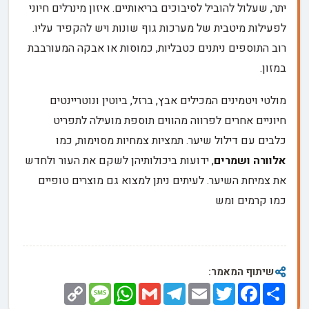
יתר, שעלול להוביל לסיבוכים בריאותיים. איזון מינרלים חיוני
לפעילות מיטבית של מערכות גוף שונות ויש להקפיד עליו.
רוב התוספים ניתנים כטבליות, כמוסות או אבקה המעורבבת
במזון.
מולטי ויטמינים המכילים אבץ, ברזל, ביוטין ונוטריינטים
חיוניים אחרים לפרווה מהווים תוספת מועילה לתפריט
כלבים עם דילול שיער. תמציות צמחיות מסוימות, כמו
אלוורה ושמרים
, ידועות ביכולותיהן לשקם את העור ולחדש
את צמיחת השיער. לעיתים ניתן למצוא גם מוצרים טופיים
כמו קרמים ומש
שיתוף המאמר:
Copy
Message
WhatsApp
Gmail
Telegram
Email
Twitter
Facebook
Share
Link