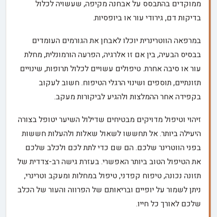
ממוקדים בהתבסס על אבחנה מקיפה, שעשויה לכלול
בדיקות דם, גירודי עור או ביופסיות.
במרפאה הווטרינרית יוכלו לאבחן את הגורמים העומדים
בבסיס הבעיה, בין אם זו אלרגיה, הפרעה הורמונלית, מחלת
עור או סיבה אחרת. טיפולים עשויים לכלול תרופות, שינויים
תזונתיים, תוספים ושינוי הרגלי הטיפוח. חשוב לעקוב
בקפידה אחר ההמלצות ולהגיע לביקורות מעקב.
זיהוי וטיפול מדויקים מבטיחים שדילול השיער יטופל בצורה
היעילה ביותר. אל תחששו לשאול שאלות ולהעלות חששות
בפני הווטרינר שלכם. הם שם כדי לתת לכם ולכלב שלכם
את הטיפול הטוב ביותר האפשרי. בעזרת גישה רב-צדדית של
תזונה נכונה, טיפוח קפדני, טיפול במחלות ומעקב וטרינרי,
ניתן לשמור על יופיים ובריאותם של הפרווה והעור של הכלב
שלכם לאורך כל חייו.