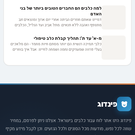
לקשר הרגשי העמוק, נגלה איך הכלבים האלה משנים חיים
ומעניקים עצמאות לבעליהם. מוכנים להתרגש?
למה כלבים הם החברים הטובים ביותר של בני
האדם
דמיינו שאתם חוזרים הביתה אחרי יום ארוך ומוצאים זנב
מתנופף ואהבה ללא תנאים. מתל אביב ועד הגליל, הכלבים
שלנו מבינים אותנו בצורה מופלאה - יותר מבני אדם. איך זה
שצאצאי זאבים פראיים הפכו לחברים הנאמנים שלנו? ומה
מ-א' עד ת': תהליך קבלת כלב טיפולי
מגלה המדע על הכוח של הקשר הזה לחזק את בריאותנו
כלבי תמיכה רגשית הם יותר מסתם חיות מחמד - הם מלאכים
הנפשית?
בעלי פרווה שמעניקים נחמה ושמחה לחיינו. אבל איך בוחרים
את הכלב המושלם? ממה מתחילים? ואיך מאמנים אותו? בואו
נצלול לעולם הקסום של כלבי תמיכה רגשית ונגלה יחד את
הסודות להפוך את החבר הכי טוב שלנו לשותף רגשי אמיתי.
פינדוג
פינדוג הינו אתר לוח עבור כלבים בישראל. אצלנו ניתן לפרסם, במחיר
שווה לכל נפש, מודעות מכל הסוגים ולכל הגזעים. וכן לקבל מידע מקיף