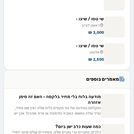
שי טסו / שיצו -
ראשון לציון
3,000 ₪
שי טסו / שיצו -
אלומה
2,500 ₪
מאמרים נוספים
מודעה בלוח בלי מחיר בלקסה - האם זה סימן
אזהרה
נתקלתם במודעה של גור מקסים בלוח שלנו ואין שם מחיר,
ומיד עולה החשש: האם זו הזדמנות או נורת אזהרה? אכן יש
לכך סיבות לגיטימיות, החל מרצון המפרסם לוודא התאמה בין
הבית לכלב, בין אם למכירה ובין אם לאימוץ, ועד למחיר
כמה שעות כלב ישן ביום?
שמשתנה בין גורים באותה מלטה. בפועל השאלה היא לא רק
כלבים, החברים הכי טובים שלנו, מסתירים עולם שינה ייחודי