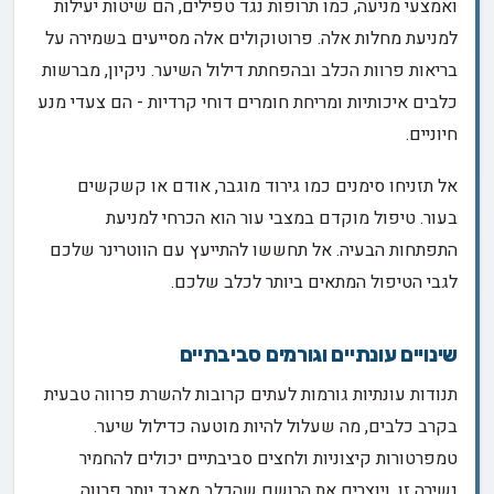
ואמצעי מניעה, כמו תרופות נגד טפילים, הם שיטות יעילות
למניעת מחלות אלה. פרוטוקולים אלה מסייעים בשמירה על
בריאות פרוות הכלב ובהפחתת דילול השיער. ניקיון, מברשות
כלבים איכותיות ומריחת חומרים דוחי קרדיות - הם צעדי מנע
חיוניים.
אל תזניחו סימנים כמו גירוד מוגבר, אודם או קשקשים
בעור. טיפול מוקדם במצבי עור הוא הכרחי למניעת
התפתחות הבעיה. אל תחששו להתייעץ עם הווטרינר שלכם
לגבי הטיפול המתאים ביותר לכלב שלכם.
שינויים עונתיים וגורמים סביבתיים
תנודות עונתיות גורמות לעתים קרובות להשרת פרווה טבעית
בקרב כלבים, מה שעלול להיות מוטעה כדילול שיער.
טמפרטורות קיצוניות ולחצים סביבתיים יכולים להחמיר
נשירה זו, ויוצרים את הרושם שהכלב מאבד יותר פרווה