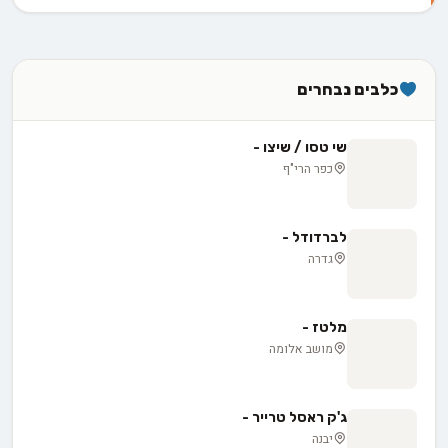
כלבים נבחרים
שי טסו / שיצו -
כפר הרי"ף
לברדודל -
גדרה
מלטז -
מושב אלומה
ג'ק ראסל טרייר -
יבנה