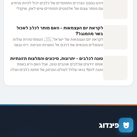
ניווט במבוך הצרכים התזונתיים של כלבים יכול להיות מרתיע
עם מספר עצום של אלמנטים תזונתיים שיש לאזן, שיקולי
הידרציה שיש לזכור ופריטי מזון מסוכנים שיש להימנע מהם.
עם זאת, מעל דאגה גוברת זו עומדת ההבנה המפוכחת
שבריאותם ואריכות ימיהם של חברינו הכלבים תלויים
לקראת יום העצמאות - האם מותר לכלב לאכול
בבחירות שלנו. התזונה המותאמת כראוי של הכלב דומה למנוע
בשר מהמנגל?
השמנה, מגבירה את חיוניותו, משפרת את התגובה החיסונית
לקראת יום העצמאות של ישראל 🇮🇱, הטמפרטורות עולות
שלו ומבטיחה שהוא יהיה מאושר ככל האפשר.
והמנגלים מוצאים את דרכם אל החצרות והגינות. ריח הבשר
הצלוי מדגדג בנחיריים, והכל מביט בכם בעיניים מתחננות,
מקווה לקבל חתיכה עסיסית מהסטייק או מהנקניקיות. אבל
טונה לכלבים - יתרונות, סיכונים והמלצות תזונתיות
רגע לפני שאתם נכנעים לפיתוי ומרעיפים עליו מטר של אהבה
אנחנו יודעים שכלבים אוהבים טונה, אבל האם היא באמת
קולינרית, כדאי שתעצרו ותשאלו את עצמכם - האם מותר
טובה להם? בואו נצלול לעולם המרתק של תזונת כלבים ונגלה
לכלב לאכול בשר מהמנגל? התשובה עשויה להפתיע. בואו
את היתרונות והסיכונים של טונה לחיות המחמד שלנו. מחלבון
נצלול אל עולם המנגלים הכלביים ונגלה את הסכנות
חיוני ועד סכנת כספית, נחשוף את כל מה שצריך לדעת כדי
הבריאותיות שעלולות להסתתר מעבר לפינה הבאה.
להאכיל את הכלבים שלנו בחוכמה ובאהבה.
פינדוג