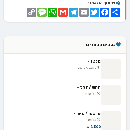
שיתוף המאמר:
Copy
Message
WhatsApp
Gmail
Telegram
Email
Twitter
Facebook
Share
Link
כלבים נבחרים
מלטז -
מושב אלומה
תחש / דקל -
תל אביב
שי טסו / שיצו -
אלומה
2,500 ₪