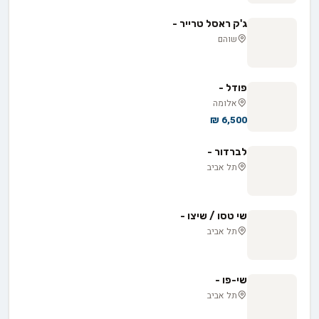
ג'ק ראסל טרייר -
שוהם
פודל -
אלומה
6,500 ₪
לברדור -
תל אביב
שי טסו / שיצו -
תל אביב
שי-פו -
תל אביב