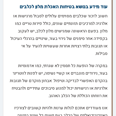
עוד מידע בנושא בטיחות האכלת מלון לכלבים
חשוב לזכור שכלבים מסוימים עלולים לסבול מרגישות או
אלרגיה למרכיבים תזונתיים שונים, כולל פירות טריים כמו
מלון. בפעם הראשונה שמגישים מלון לכלב, יש לעקוב
בקפידה אחר סימנים של גירוי בעור, שינויים בהרגלי העיכול
או תגובות בלתי רצויות אחרות שעשויות להעיד על אי
סבילות.
במקרה של הופעת כל תסמין לא שגרתי, כמו אדמומיות
בעור, גירודים מוגברים או קשיי נשימה, יש לפנות לווטרינר
בהקדם האפשרי לבדיקה וטיפול. אבחון מוקדם של תגובות
אלרגיות או רגישויות יכול למנוע סיבוכים עתידיים ולהבטיח
את רווחתו הכוללת של הכלב האהוב.
אנו מעודדים אתכם לגלות ערנות ולהיות קשובים לצורכיו
האינדיבידואליים של הכלב בעת יישום כל שינוי בתזונה.