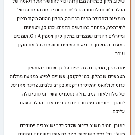
שילוב מלון בכמויות מבוקרות יכול להעשיר את הדיאטה של
הכלב ולתרום לרווחתו הכללית. הודות לרמות הנמוכות של
חומציות ולתכולת המים הגבוהה, המלון מהווה מקור מצוין
להידרציה, במיוחד בחודשים החמים. כמו כן, ויטמינים
ומינרלים חיוניים שמצויים במלון כגון ויטמין A ו-C, תומכים
במערכת החיסון, בבריאות העיניים ובשמירה על עור תקין
וזוהר.
יתרה מכך, מחקרים מצביעים על כך שנוגדי החמצון
הטבעיים שבמלון, כמו ליקופן, עשויים לסייע במניעת מחלות
כרוניות ולהאט תהליכי הזדקנות בקרב כלבים. צריכה מאוזנת
של מלון לאורך זמן, כחלק מתפריט עשיר ומגוון, יכולה
לתמוך בשגשוג ואיכות חיים מיטביים עבור הכלב האהוב
עליכם.
כמובן, תמיד חשוב לזכור שלכל כלב יש צרכים ייחודיים
משלו. גיל, רמת הפעילות, מצב בריאותי ומשתנים נוספים