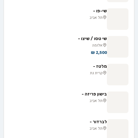
שי-פו -
תל אביב
שי טסו / שיצו -
אלומה
2,500 ₪
מלטז -
קרית גת
בישון פריזה -
תל אביב
לברדור -
תל אביב