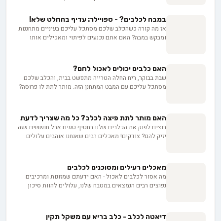
האלה הם אוצר בריאותי אמיתי לחברים הפרוותיים שלנו.
מנוגדי חמצון, ויטמינים ומינרלים חיוניים - כל אלה מחכים
במבה לכלבים? - ספויילר: עדיף בהחלט שלא!
לכלבים שלכם בתוך האוכמניות. בואו נגלה איך לשלב אותן
אז מה קורה כשהכלב שלכם מסתכל עליכם בעיניים מתחננות
בתזונה היומית שלהם.
ומבקש במבה? האם אתם נכנעים לפיתוי ומאכילים אותו
בחטיף הישראלי האהוב, או שאתם עומדים בפני הלחץ
ומסרבים? במאמר הזה, נצלול לעומק הסוגיה ונבדוק את
ההשפעות התזונתיות וההשלכות הבריאותיות של מתן במבה
האם כלבים יכולים לאכול לחם?
לכלבים. נגלה מדוע החטיף הזה, למרות הפופולריות שלו,
שבת בבוקר, ריח החלה הטרייה מתפשט בבית, והכלב שלכם
עלול להזיק לחיית המחמד שלכם בטווח הארוך, ונציע
מסתכל עליכם עם המבט המתחנן הזה. מותר לתת לו פרוסה?
אלטרנטיבות בריאות יותר שיגרמו לזנב שלו לכשכש בשמחה.
התשובה, למרבה הצער, לא תמיד שחור ולבן. לחם עם רכיבים
אז לפני שאתם מושיטים יד אל שקית במבה, כדאי שתקראו
מסוימים יכול להיות אפילו קטלני. באנו נעשה סדר בבלאגן.
את המאמר הזה. בריאות הכלב שלכם תלויה בזה!
האם מותר לתת פיצה לכלב? כל מה שצריך לדעת
רוצים לפנק את הכלבים שלנו בחטיף טעים אבל חוששים שזה
יזיק להם? צודקים! מאכלים רבים שאנחנו אוהבים עלולים
להיות מסוכנים לחברים הפרוותיים שלנו. בואו נגלה אילו
מזונות אסורים לכלבים, כיצד לזהות סימני מצוקה, ואיך להכין
חטיפים בריאים ובטוחים במיוחד בשבילם.
מאכלים רעילים ומסוכנים לכלבים
מה אסור לכלבים לאכול - האם ידעתם שמזונות ומרכיבים
נפוצים רבים הנמצאים במטבח שלנו, עלולים להוות סיכון
בריאותי חמור לכלב שלכם? זה מפתיע אבל נכון, ובעלי חיות
מחמד חייבים להיות בעלי ידע ועם היד על הדופק בכל הנוגע
להגנה על הכלב שלהם מפני סכנות נסתרות אלו.
דיאטה לכלב - כלב בריא עם משקל תקין