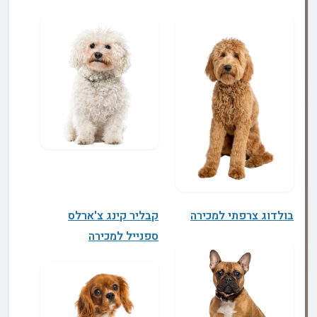
בולדוג צרפתי למכירה
קבליר קינג צ'ארלס
ספנייל למכירה