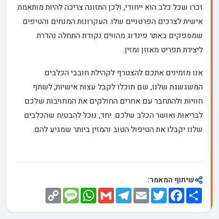
זכרו שכל כלב הוא ייחודי, ולכן התזונה צריכה להיות מותאמת
אישית לצרכים הפרטניים שלו. העקרונות המנחים והטיפים
שמספקים באתר פינדוג מהווים נקודת התחלה נהדרת
ליצירת תפריט מאוזן ומזין.
אנו מזמינים אתכם להצטרף לקהילת חובבי הכלבים
המשגשגת שלנו, שם תוכלו לקבל עצות אישיות, לשתף
חוויות ולהתחבר עם אחרים החולקים את המחויבות שלכם
לבריאות ואושר הכלב שלכם. יחד, נוכל להבטיח שהכלבים
שלנו יקבלו את הטיפול הטוב והמזין ביותר שמגיע להם.
שיתוף המאמר:
Copy
Message
WhatsApp
Gmail
Telegram
Email
Twitter
Facebook
Share
Link