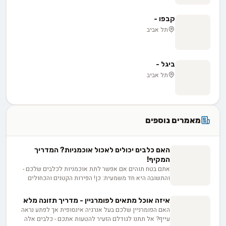
קבפו -
תל אביב
ביגל -
תל אביב
מאמרים נוספים
האם כלבים יכולים לאכול אוכמניות? המדריך
המקיף!
אתם בטח תוהים אם אפשר לתת אוכמניות לכלבים שלכם -
והתשובה היא חד משמעית: כן! הפירות הקטנים והכחולים
האלה הם אוצר בריאותי אמיתי לחברים הפרוותיים שלנו.
מנוגדי חמצון, ויטמינים ומינרלים חיוניים - כל אלה מחכים
איזה אוכל מתאים לפומרניין - מדריך תזונה מלא
לכלבים שלכם בתוך האוכמניות. בואו נגלה איך לשלב אותן
האם הפומרניין שלכם בעל אנרגיה אינסופית אך לפתע נראה
בתזונה היומית שלהם.
עייף? אל תתנו לגודלם הזעיר להטעות אתכם - כלבים אלה