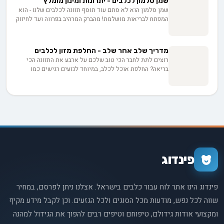
שמן סלמון לכלבים - יתרונות ומינון מומלץ
להימנע מבעיות פוטנציאליות.
שמן סלמון הוא לא סתם עוד תוסף תזונה לכלבים שלנו - הוא
המפתח לבריאות מושלמת! מהברק המרהיב בפרווה ועד לחיזוק
המערכת החיסונית, שמן הסלמון מציע שפע של יתרונות
שיכולים לשנות את חיי הכלבים שלנו. בואו נגלה יחד איך
התוסף הקסום הזה יכול להפוך את הכלב שלכם לבריא
מדריך שלב אחר שלב - החלפת מזון לכלבים
ומאושר יותר.
רוצים לתת לחבר הכי טוב שלכם על ארבע את התזונה הכי
בריאה? החלפת אוכל לכלב, במיוחד לגזעים רגישים כמו
פומרניאן, יכולה להיות קצת סיפור. איך תבטיחו מעבר חלק
ובטוח? המדריך הזה יעזור לכם להבין בדיוק איך לעשות את זה
נכון.
פינדוג
פינדוג הינו אתר לוח עבור כלבים בישראל. אצלנו ניתן לפרסם, במחיר
שווה לכל נפש, מודעות מכל הסוגים ולכל הגזעים. וכן לקבל מידע מקיף
ומקצועי אודות גידולם, טיפוחם וטיפים רבים להפוך את הגידול למהנה