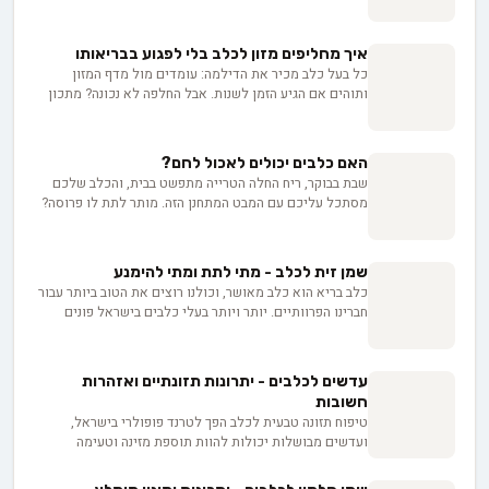
דורשים תזונה מתוכננת בקפידה. אנו מבינים את הצרכים
הייחודיים שלהם, ומדריך זה יעזור לכם להבטיח בריאות
מיטבית לחברים הפרוותיים שלכם.
איך מחליפים מזון לכלב בלי לפגוע בבריאותו
כל בעל כלב מכיר את הדילמה: עומדים מול מדף המזון
ותוהים אם הגיע הזמן לשנות. אבל החלפה לא נכונה? מתכון
בטוח לבעיות עיכול בכלבים וביקורים מיותרים אצל הווטרינר.
הכנו לכם תוכנית פעולה מוכחת של 7 ימים למעבר חלק וללא
סיבוכים. הצעד הראשון? לדעת בוודאות שהגיע הזמן לשינוי.
האם כלבים יכולים לאכול לחם?
שבת בבוקר, ריח החלה הטרייה מתפשט בבית, והכלב שלכם
מסתכל עליכם עם המבט המתחנן הזה. מותר לתת לו פרוסה?
התשובה, למרבה הצער, לא תמיד שחור ולבן. לחם עם רכיבים
מסוימים יכול להיות אפילו קטלני. באנו נעשה סדר בבלאגן.
שמן זית לכלב - מתי לתת ומתי להימנע
כלב בריא הוא כלב מאושר, וכולנו רוצים את הטוב ביותר עבור
חברינו הפרוותיים. יותר ויותר בעלי כלבים בישראל פונים
לפתרונות טבעיים, ושמן זית לכלב צובר פופולריות כתוסף
מועיל. כמו שאנחנו מוסיפים אותו לסלט, כך גם לכלבים הוא
יכול להועיל - במינונים נכונים ובטוחים.
עדשים לכלבים - יתרונות תזונתיים ואזהרות
חשובות
טיפוח תזונה טבעית לכלב הפך לטרנד פופולרי בישראל,
ועדשים מבושלות יכולות להוות תוספת מזינה וטעימה
לתפריט הקבוע של חברכם הפרוותי. במאמר זה תגלו כיצד
להכין עדשים בצורה נכונה, מהן הכמויות המומלצות וכיצד