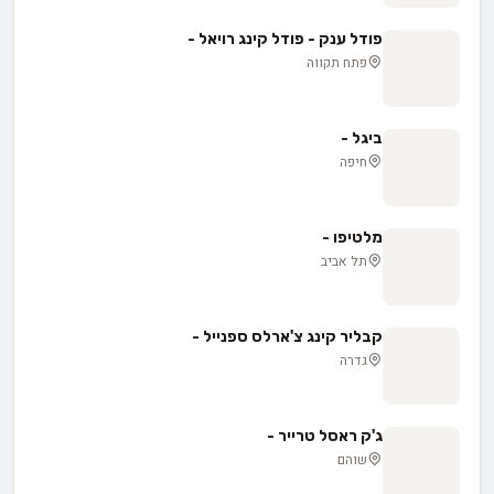
פודל ענק - פודל קינג רויאל -
פתח תקווה
ביגל -
חיפה
מלטיפו -
תל אביב
קבליר קינג צ'ארלס ספנייל -
גדרה
ג'ק ראסל טרייר -
שוהם