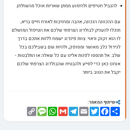
להגביל חטיפים ולהימנע ממתן שאריות אוכל מהשולחן.
עם ההכוונה הנכונה, אהבה ומחויבות לאורח חיים בריא,
תוכלו להעניק לבולדוג הצרפתי שלכם את הטיפול המושלם
לו הוא זקוק וראוי. צוות פינדוג ישמח ללוות אתכם בדרך
לגידול כלב מאושר ומסופק, ולהיות שם בשבילכם בכל
שלב. אל תהססו לפנות אלינו עם כל שאלה או התלבטות -
אנחנו כאן כדי לסייע ולהבטיח שהבולדוג הצרפתי שלכם
יקבל את הטוב ביותר.
שיתוף המאמר:
Copy
Message
WhatsApp
Gmail
Telegram
Email
Twitter
Facebook
Share
Link