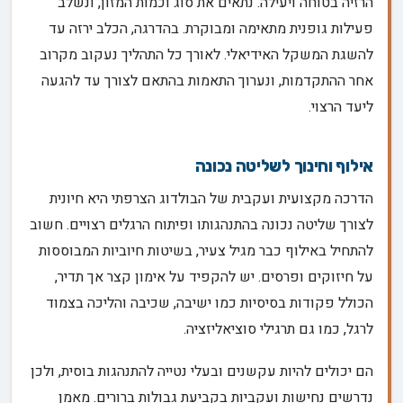
הרזיה בטוחה ויעילה. נתאים את סוג וכמות המזון, ונשלב
פעילות גופנית מתאימה ומבוקרת. בהדרגה, הכלב ירזה עד
להשגת המשקל האידיאלי. לאורך כל התהליך נעקוב מקרוב
אחר ההתקדמות, ונערוך התאמות בהתאם לצורך עד להגעה
ליעד הרצוי.
אילוף וחינוך לשליטה נכונה
הדרכה מקצועית ועקבית של הבולדוג הצרפתי היא חיונית
לצורך שליטה נכונה בהתנהגותו ופיתוח הרגלים רצויים. חשוב
להתחיל באילוף כבר מגיל צעיר, בשיטות חיוביות המבוססות
על חיזוקים ופרסים. יש להקפיד על אימון קצר אך תדיר,
הכולל פקודות בסיסיות כמו ישיבה, שכיבה והליכה בצמוד
לרגל, כמו גם תרגילי סוציאליזציה.
הם יכולים להיות עקשנים ובעלי נטייה להתנהגות בוסית, ולכן
נדרשים נחישות ועקביות בקביעת גבולות ברורים. מאמן