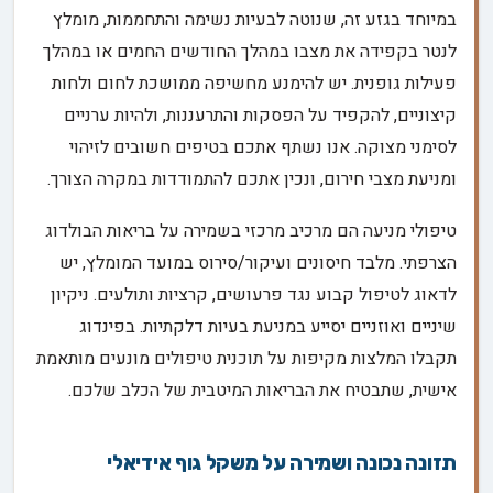
במיוחד בגזע זה, שנוטה לבעיות נשימה והתחממות, מומלץ
לנטר בקפידה את מצבו במהלך החודשים החמים או במהלך
פעילות גופנית. יש להימנע מחשיפה ממושכת לחום ולחות
קיצוניים, להקפיד על הפסקות והתרעננות, ולהיות ערניים
לסימני מצוקה. אנו נשתף אתכם בטיפים חשובים לזיהוי
ומניעת מצבי חירום, ונכין אתכם להתמודדות במקרה הצורך.
טיפולי מניעה הם מרכיב מרכזי בשמירה על בריאות הבולדוג
הצרפתי. מלבד חיסונים ועיקור/סירוס במועד המומלץ, יש
לדאוג לטיפול קבוע נגד פרעושים, קרציות ותולעים. ניקיון
שיניים ואוזניים יסייע במניעת בעיות דלקתיות. בפינדוג
תקבלו המלצות מקיפות על תוכנית טיפולים מונעים מותאמת
אישית, שתבטיח את הבריאות המיטבית של הכלב שלכם.
תזונה נכונה ושמירה על משקל גוף אידיאלי