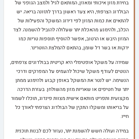
בחירת מזון איכותי ומאוזן, המותאם לגיל ולמצב הגופני של
הבולדוג הצרפתי, היא צעד ראשון בדרך לתזונה בריאה. יש
להתאים את כמות המזון לפי דירוג המשקל והפעילות של
הכלב, ולהימנע מהאכלת יתר שעלולה להוביל להשמנה. לצד
המזון היבש או הרטוב, אפשר להוסיף תוספות טריות כמו
ירקות או בשר דל שומן, בהתאם להמלצת הווטרינר.
שמירה על משקל אופטימלי היא קריטית בבולדוגים צרפתים,
הנוטים לעודף משקל שיכול להעמיס על המפרקים ודרכי
הנשימה. יש לנטר את המשקל באופן קבוע ולהימנע ממתן
יתר של חטיפים או שאריות מזון מהשולחן. בעזרת הדרכה
מקצועית ותפריט מותאם אישית מצוות פינדוג, תוכלו לשמור
על בריאותו ומשקלו התקין של הבולדוג הצרפתי לאורך כל
חייו.
במידה ועולה חשש להשמנת יתר, נעזור לכם לבנות תוכנית