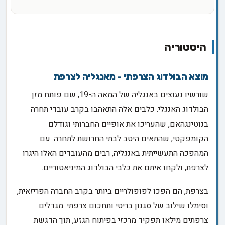
היסטוריה
מוצא הבולדוג הצרפתי - מאנגליה לצרפת
שורשיו נעוצים באנגליה של המאה ה-19, שם פותח מזן
הבולדוג האנגלי. כלבים אלה התאהבו בקרב עובדי תחרה
בנוטינגהאם, שהעריכו את אופיים החברותי וגודלם
הקומפקטי, שהתאים היטב לבתי החרושת לתחרה. עם
המהפכה התעשייתית באנגליה, רבים מהעובדים האלו היגרו
לצרפת, ולקחו איתם את כלבי הבולדוג המיניאטוריים.
בצרפת, הם הפכו לפופולריים ביותר בקרב החברה הפריזאית,
וסימלו שילוב של סגנון בריטי ותחכום צרפתי. מגדלים
צרפתים מילאו תפקיד מרכזי בפיתוח הגזע, תוך הדגשת