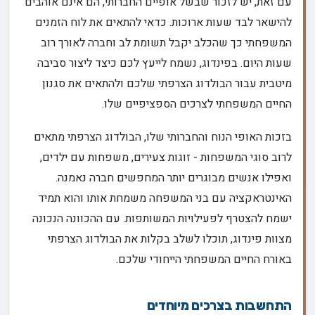
עם זאת, יש לזכור שבשל אופיים החברותי, הם אינם אוהבים
להישאר לבד שעות ארוכות. כדאי להתאים את לוח הזמנים
המשפחתי כך שהכלב יקבל תשומת לב וחברה לאורך רוב
שעות היום. בפינדוג, נשמח לייעץ לכם כיצד ליצור סביבה
מיטבית עבור הבולדוג הצרפתי שלכם ולהתאים את סגנון
החיים המשפחתי לצרכים הספציפיים שלו.
בזכות האופי הנוח והחברותי שלו, הבולדוג הצרפתי מתאים
לרוב סוגי המשפחות - זוגות צעירים, משפחות עם ילדים,
ואפילו אנשים מבוגרים יותר המחפשים חברה נאמנה.
האינטראקציה עם בני המשפחה משמחת אותו והוא תמיד
ישמח להצטרף לפעילויות המשותפות. עם ההכוונה הנכונה
מצוות פינדוג, תוכלו לשלב בקלות את הבולדוג הצרפתי
באורח החיים המשפחתי הייחודי שלכם.
התחשבות בצרכים מיוחדים