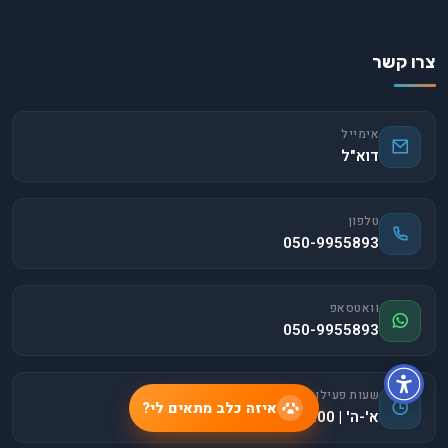
צרו קשר
אימייל
דוא"ל
טלפון
050-9955893
וואטסאפ
050-9955893
שעות פעילות
איזה כלב מתאים לי?
א'-ה' | 9:00-18:00