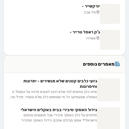
יורקשייר -
תל אביב
ג'ק ראסל טרייר -
אשדוד
מאמרים נוספים
גזעי כלבים קטנים שלא מנשירים - יתרונות
וחיסרונות
איזה כלב מתאים למי שלא רוצה למצוא פרווה על הספה? זו
השאלה שמעסיקה כל מי שמחפש כלב שלא מנשיר. פודל טוי,
מלטז, שיצו ויורקשייר הם הגזעים המוכרים בקטגוריה, כל אחד
עם צרכי טיפוח שונים. אבל התווית "היפואלרגני" יכולה
גידול האסקי סיבירי בבית באקלים הישראלי
להטעות, ולפני שמשקיעים 3,000 עד 8,000 ש"ח בגור חשוב
חולמים על כלב האסקי סיבירי אבל חוששים מהחום
לדעת בדיוק מה לשאול את המוכר כדי להבדיל בין הבטחה
הישראלי? אנחנו מבינים אתכם. גידול האסקי הסיבירי
למציאות.
בישראל דורש קצת יצירתיות - מהתמודדות עם האופי