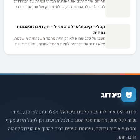
תהיתם איך לרתום את האנרגיה הבלתי נגמרת של הבורדודל
לטובה? הכלב החמוד הזה, שילוב מרתק של חוכמת הבורדר
קולי ושובבות הפודל, זוכה לפופולריות גוברת בישראל. אילוף
כלב מהגזע הזה דורש גישה מותאמת מגיל גור. הכינו את
עצמכם לגלות את הסודות ליצירת שותפות הרמונית...
קבליר קינג צ'ארלס ספנייל - חן, חיבה ונאמנות
נצחית
חשבו על כלב שהוא לא רק חיית מחמד משפחתית מושלמת,
אלא גם תואם חברתית לחיות מחמד אחרות, ומציג דרישות
טיפוח ופעילות גופנית שניתן לנהל למדי גם עבור אנשים
עסוקים. הכירו את קבליר קינג צ'ארלס ספניאל. בין אם אתם
בעלים פוטנציאליים של קבליר או פשוט מעריצים של הגזע,
החזיקו חזק בזמן שאנחנו מנווטים בין התכונות, המזג, צרכי
הטיפוח, דרישות הפעילות הגופנית והדאגות הבריאותיות של
זן הכלבים היפה הזה.
פינדוג
פינדוג הינו אתר לוח עבור כלבים בישראל. אצלנו ניתן לפרסם, במחיר
שווה לכל נפש, מודעות מכל הסוגים ולכל הגזעים. וכן לקבל מידע מקיף
ומקצועי אודות גידולם, טיפוחם וטיפים רבים להפוך את הגידול למהנה
הרבה יותר.