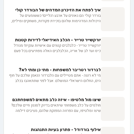
העצמאי שלו ועד יצירת פינת קור בבית. במדריך הזה נראה
לכם איך להפוך את החלום למציאות. החל מהתאמת מסגרת
איך לפתח את הזיכרון המדהים של הבורדר קולי
המגורים ועד לבניית קשר רגשי עמוק עם בעלי החיים הנפלאים
בורדר קולי הם גאונים על ארבע רגליים! כששומעים על
הללו. בואו נצלול יחד לעולם המרתק של גידול האסקי
היכולות המדהימות שלהם בזכירת פקודות, משחקים ומילים,
הסיבירי בבית ישראלי.
קשה שלא להתפעל. הם לומדים במהירות שיא, זוכרים כל
פרט, ומסוגלים להבין מאות מילים - כישרון נדיר שמקורו
בעבר שלהם כרועי צאן. בואו נגלה איך מטפחים את המוח
יורקשייר טרייר - הכלב האידיאלי לדירות קטנות
המבריק הזה.
יורקשייר טרייר - כלבלבים קטנים עם אישיות ענקית! מגודל
כיס ועד לב של אריה, הכלבלבים האלה מפתיעים בכל פעם
מחדש. רוצים לגלות איך הם הפכו מציידי עכברים במכרות
לכוכבי סלון? הצטרפו אלינו למסע מרתק לעולמם הקסום של
היורקים!
לברדור רטריבר למשפחות - מתי כן ומתי לא?
מי לא רוצה - אתם מטיילים עם הלברדור הנאמן שלכם על חוף
הים, החלום הישראלי המושלם. אבל לפני שתתאהבו בכלב
הידידותי הזה, אתם צריכים להבין כמה דברים מכריעים.
מאנרגיה עילאית ועד עלות הקיום - המדריך שלנו יעזור לכם
להחליט אם לברדור רטריבר הוא הבחירה הנכונה למשפחתכם.
שיצו מול מלטיפו - איזה כלב מתאים למשפחתכם
חולמים על כלב משפחתי שיתאים בדיוק לסגנון חיים שלכם?
שיצו ומלטיפו, עם הפרווה המפנקת שלהם, מציבים דילמה
שמשגעת משפחות בכל הארץ! מי מהם חכם יותר וגם קל
לאילוף? האם דירתכם תהיה בית גידול מלטיפו אידיאלי, או
שדווקא שיצו יתאים יותר? פינדוג מציגה השוואה מקיפה
אילוף בורדודל - פתרון בעיות התנהגות
שתעזור לכם למצוא את הכלב המושלם בשבילכם!