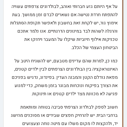
על אף היותם גזע חברותי ואוהב, לבולדוגים צרפתים עשויה
להתפתח חרדת נטישה אם נשארים לבדם זמן ממושך. בעת
אימוץ גור, יש לקחת זאת בחשבון ולאפשר תקופת הסתגלות
והרגלה לשהות לבד במינונים הדרגתיים. אנו נלמד אתכם
טכניקות אילוף חיוביות שיקלו על המעבר ויחזקו את
הביטחון העצמי של הכלב.
כמו כן, למרות שהם עדינים מטבעם, יש להשגיח היטב על
האינטראקציה בין הבולדוגים הצרפתים לבין ילדים קטנים,
מפאת גודלם הקטן והמבנה העדין. בפינדוג, נדגיש בפניכם
את הצורך בפיקוח ונוכחות מבוגר בזמן משחק, כדי למנוע
פגיעה לא מכוונת מצד ילדים קטנים או תינוקות.
חשוב לספק לבולדוג הצרפתי סביבה בטוחה ומותאמת
ברחבי הבית. יש להרחיק חפצים שבירים או מסוכנים מהישג
יד, ולהקצות לו מקום משלו עם מיטה נוחה וצעצועים