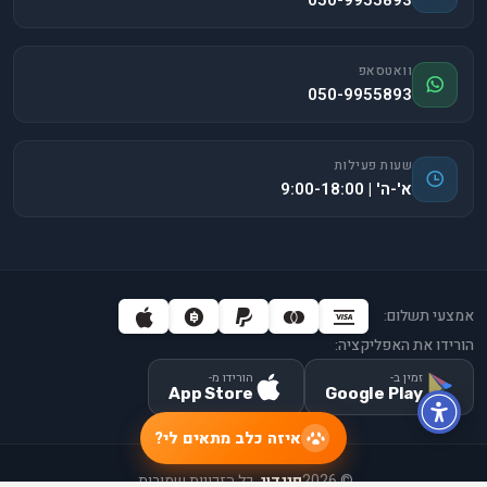
050-9955893
וואטסאפ
050-9955893
שעות פעילות
א'-ה' | 9:00-18:00
אמצעי תשלום:
הורידו את האפליקציה:
זמין ב-
הורידו מ-
App Store
Google Play
איזה כלב מתאים לי?
©
2026
פינדוג
. כל הזכויות שמורות.