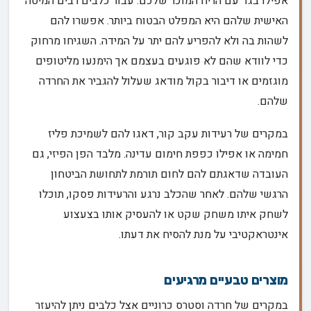
אפילו בגד עם הריח המוכר שלכם. עבור כלבים רבים המיטה
האישית שלהם היא המפלט הבטוח ביותר. אפשרו להם
לשהות בה ולא להפריע להם יתר על המידה. השגיחו מרחוק
כדי לוודא שהם לא פוגעים בעצמם אך הימנעו מליטופים
מוגזמים או דיבור בקול מודאג שעלול להגביר את החרדה
שלהם.
במקרים של רעידות עקב קור, דאגו להם לשמיכת פליז
חמימה או אפילו כפפת חימום עדינה. מלבד הפן הפיזי, גם
העובדה שדאגתם להם לחום תורמת לתחושת הביטחון
הרגשי שלהם. לאחר שהכלב נרגע והרעידות פסקו, תוכלו
לשחק איתו משחק שקט או להעסיק אותו בצעצוע
אינטראקטיבי על מנת להסיח את דעתו.
מוצרים טבעיים מרגיעים
במקרים של חרדה וסטרס כרוניים אצל כלבים ניתן להיעזר