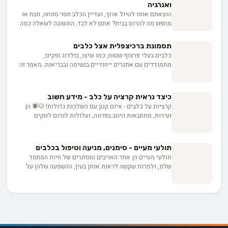
ואנרגיה
הוצאתם אותו לטיול ארוך, ועדיין הכלב חסר מנוחה, נובח או
מחפש מה להרוס בבית? אתם לא לבד. התשובה לשאלה כמה
טיולים כלב צריך אינה מספר קבוע, אלא נוסחה המותאמת
אישית לכלב שלכם: הגזע, הגיל, רמת האנרגיה והצורך שלו
תסמונת ברכיצפלית אצל כלבים
בגירוי מנטלי מעבר לפעילות הפיזית. אז איך מחשבים את
כלבים בעלי פרצוף שטוח, כמו שיצו, בולדוג ופקינז,
נוסחת הטיולים המדויקת לכלב שלכם, ומפסיקים לנחש?
מתמודדים עם אתגרים ייחודיים בנשימה ובבריאות. מאמר זה
חושף את הגורמים לתסמונת ברכיצפלית, השלכותיה על
הבריאות, ומספק עצות חיוניות לזיהוי סימני מצוקה ולהתאמת
אורח החיים. גלו כיצד תוכלו לדאוג לרווחתם של חברכם
כיצד נראית קרציה על כלב - מידע חשוב
הפרוונים המיוחדים ולאפשר להם לנשום בקלות.
קרציות על כלבים - איום קטן עם השלכות גדולות! 🐶🕷️ הן
זעירות, מתחבאות היטב בפרווה, ועלולות לגרום לנזקים
בריאותיים משמעותיים. במאמר המקיף הזה, נצלול לעומק
הנושא ונלמד איך לזהות קרציות על כלבים, מהם
הסימפטומים המדאיגים של מחלות המועברות על ידי קרציות,
תולעי מעיים - סימנים, מניעה וטיפול בכלבים
ומה הן הדרכים היעילות להיפטר מהן ולמנוע הדבקה עתידית.
תולעי מעיים הן אחד האויבים הנסתרים של חיות המחמד
אז אם אתם רוצים להגן על הכלב שלכם מפני האיום הקטן
שלנו, ולמרות שקשה לראות אותן בעין, ההשפעה שלהן על
והמסוכן הזה, המשיכו לקרוא!
בריאות הכלבים יכולה להיות דרמטית. מהשינויים בהתנהגות
ועד לסימנים פיזיים - חשוב להכיר את הסימנים המחשידים,
דרכי ההדבקה והטיפול, כדי להגן על הכלבים שלנו מפני
האורחים הלא רצויים הללו.