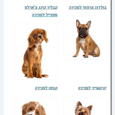
בולדוג צרפתי למכירה
קבליר קינג צ'ארלס
ספנייל למכירה
יורקשייר למכירה
קבפו למכירה