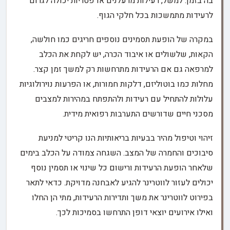
בה בזמן. למשל, רעילות מרעלנים או פטריות יכולה לגרום
לרעידות מתמשכות בכל חלקי הגוף.
במקרה של הופעת תסמינים נוספים חריגים כמו חולשה,
הקאות, שלשולים או איבוד הכרה, יש לקחת את הכלב
למרפאה גם אם הרעידות מתרחשות רק למשך זמן קצר.
מחלות כמו בוטוליזם, דלקות חמורות, או הפרעות נוירולוגיות
עלולות להתחיל עם רעידות ולהתפתח במהירות למצבים
מסכני חיים שדורשים התערבות רפואית מידית.
זיהוי וטיפול מהיר בבעיות בריאותיות הנו קריטי למניעת
סיבוכים והחמרה של המצב. השגחה צמודה על הכלב בימים
שלאחר הופעת הרעידות ורישום כל שינוי או תסמין נוסף
יכולים לעזור לווטרינר להגיע לאבחנה מדויקת. כדאי לתאר
בפירוט לווטרינר את משך ותדירות הרעידות, מתי הן החלו
ואילו אירועים יוצאי דופן התרחשו בסמיכות לכך.