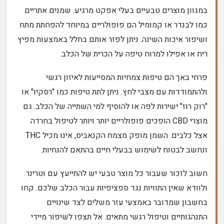
במגוון מוצרים טבעיים בעלי אפקט מרגיע. שמנים אתריים
כמו לבנדר או קמומיל הם פופולריים במיוחד להפחתת מתח
ושיפור איכות השינה. ניתן לפזר אותם בחלל באמצעות מפיץ
ריח או אפילו למרוח טיפה על הכרית של הכלב.
פרחי באך הם טיפות צמחיות המסייעות לאיזון רגשי
ולהתמודדות עם מצבי לחץ. ניתן לתת טיפות כמו "רסקיו" או
"רוק רוז" ישירות לפה או להוסיף למי השתייה של הכלב. גם
מוצרי CBD הופכים פופולריים יותר ויותר לטיפול בחרדה
אצל כלבים. השמן מופק מצמח הקנאביס, אינו מכיל THC
ונחשב לבטוח לשימוש בבעלי חיים בהתאם להנחיות.
חשוב לזכור שעבור כל מוצר טבעי יש להתייעץ עם וטרינר
ולוודא שאין התוויות נגד ספציפיות עבור הכלב שלכם. קחו
בחשבון שמדובר באמצעי עזר משלים לצד שינויים
התנהגותיים וטיפול רגשי מתאים. אל תצפו לשיפור מיידי