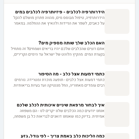
הידרותרפיה לכלבים - פיזיותרפיה לכלבים במים
הידרותרפיה, טיפול מבוסס מים, מהווה פתרון מושלם להקל
על כאבים, לשפר את הניידות ולהאיץ את ההחלמה. במאמר
זה, נצלול לעומק עולם ההידרותרפיה הכלבית - החל ממהותה,
יתרונותיה לבריאות אורתופדית ונוירולוגית, וכלה בחשיבות
הניסיון והמומחיות של הצוות הרפואי. בין אם מדובר בבריכה
האם הכלב שלך שותה מספיק מים?
טיפולית, הליכון תת-מימי או תרגילים מותאמים אישית, גישה
אתם רוצים שהכלבים שלכם יהיו בריאים ושמחים? זה מתחיל
זו מציעה שלל אפשרויות מרתקות לשיקום הכלב שלכם. אז
בקערת המים. מהקיץ הלוהט של ישראל עד הימים הקרירים,
בואו נגלה יחד כיצד ההידרותרפיה יכולה לשנות את חייהם של
צרכי הלחות משתנים דרמטית. התייבשות קלה אפילו עלולה
כלבינו ולהעניק להם איכות חיים מיטבית.
לפגוע ברווחתם. איך תזהו בזמן את הסימנים ותדאגו שהם
שותים מספיק?
כתמי דמעות אצל כלב - מה הסיפור
כתמי דמעות אצל כלבים - תופעה מוכרת ומטרידה. גורמים
רבים עומדים מאחוריה, החל מגנטיקה ועד בעיות בריאותיות.
אך אל דאגה! במאמר זה נסקור את הסיבות העיקריות, נציע
פתרונות ביתיים פשוטים ונדגיש מתי חשוב לפנות לווטרינר.
בואו נצלול לעולם כתמי הדמעות ונלמד כיצד להעניק לכלבים
איך לבחור מרפאת שיניים איכותית לכלב שלכם
שלנו חיים מאושרים ובריאים יותר. אתם מוכנים להרפתקה?
אנחנו יודעים כמה הכלבים שלנו יקרים לנו - הם משפחה
אמיתית. בדיוק כמו שאנחנו דואגים לבריאות כל בן משפחה,
כך גם טיפול שיניים לכלב חיוני לבריאות הפה שלו ולרווחתו
הכללית. איך בוחרים את המרפאה הנכונה? מתי פונים
לוטרינר? הכנו מדריך שיעזור לכם לשמור על החיוך המושלם
כמה הליכות כלב באמת צריך - לפי גודל, גזע
של החבר הארבע רגליים שלכם.