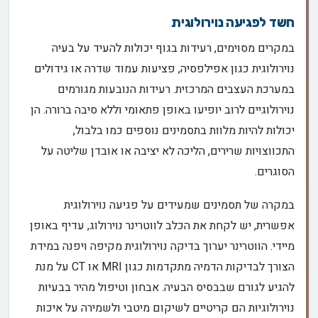
חשד לפגיעה נוירולוגית
במקרים מסוימים, רעידות בגוף יכולות להעיד על בעיה
נוירולוגית כגון אפילפסיה, פציעות עמוד שדרה או גידולים
במערכת העצבים המרכזית. רעידות הנובעות מגורמים
נוירולוגיים לרוב יופיעו באופן פתאומי וללא סיבה ברורה. הן
יכולות להיות מלוות בתסמינים נוספים כמו בלבול,
התכווצויות שרירים, הליכה לא יציבה או אובדן שליטה על
הסוגרים.
במקרה של תסמינים שמעידים על פגיעה נוירולוגית
אפשרית, יש לקחת את הכלב לווטרינר נוירולוג, עדיף באופן
מיידי. הווטרינר יערוך בדיקה נוירולוגית מקיפה ויפנה במידת
הצורך לבדיקות הדמיה מתקדמות כגון MRI או CT על מנת
להגיע לגורם שבבסיס הבעיה. אבחון וטיפול מהיר בבעיות
נוירולוגיות הם קריטיים לשיקום מיטבי ולשמירה על איכות