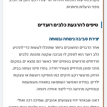
מקרה, מודעות לסכנות וזהירות יתר יעזרו לכם להגן על הכלב
מפני הרעלות מיותרות.
טיפים להרגעת כלבים רועדים
יצירת סביבה נינוחה ובטוחה
אחד הדברים החשובים ביותר שתוכלו לעשות כדי להרגיע
כלב רועד הוא לספק לו סביבה שקטה ומוגנת. כלבים
חרדתיים מרגישים בטוחים יותר כאשר הם נמצא ים במקום
מוכר ומוגן מגירויים מעוררי חרדה. בחרו פינה נעימה בבית,
הרחק מרעשי רקע חזקים כמו מוסיקה רועשת או צעקות
ילדים. במידת האפשר השתמשו בתאורה מעומעמת
ובמוזיקה מרגיעה כדי ליצור אווירה נינוחה.
דאגו שבאזור יהיו צעצועים אהובים, שמיכה רכה ואולי