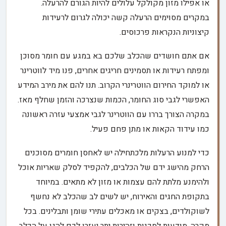
או אפילו מזון מקולקל עלולים להיות הגורם להרעלה.
במקרים מסוימים הרעלה קשה יכולה לגרום לרעידות
קיצוניות הנקראות פרכוסים.
אם אתם חושדים שהכלב שלכם בא במגע עם חומר מסוכן
ומפתח רעידות או תסמינים חריגים אחרים, פנו מיד לווטרינר
או למוקד החירום הווטרינרי הקרוב. תנו להם את מירב המידע
האפשרי לגבי סוג החומר, הכמות שנצרכה והזמן שחלף מאז.
במקרה הצורך בררו עם הווטרינר לגבי אמצעי עזרה ראשונה
כמו עידוד הקאות או מתן פחם פעיל.
כדי למנוע הרעלות מלכתחילה יש לאחסן חומרים מסוכנים
הרחק מהישג ידם של הכלבים, להקפיד לסלק שאריות אוכל
ולהימנע מלתת להם עצמות או מזון לא מתאים. במיוחד
בתקופת החגים והאירוח, יש לשים לב שהכלב לא נחשף
לשוקולדים, בצקים או מאכלים עתירי שומן ותבלינים. בכל