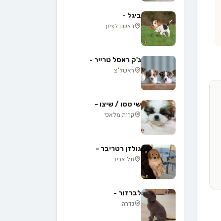
ביגל -
ראשון לציון
ג'ק ראסל טרייר -
ראשל"צ
שי טסו / שיצו -
קרית מלאכי
גולדן רטריבר -
תל אביב
לברדור -
גדרה