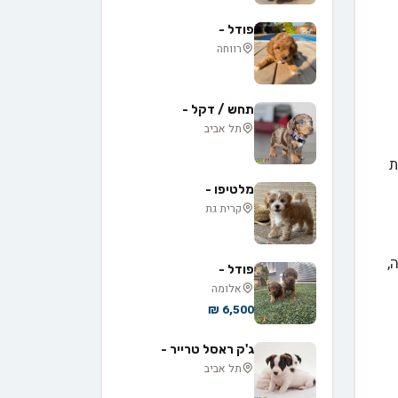
פודל -
רווחה
תחש / דקל -
תל אביב
ת
מלטיפו -
קרית גת
,
פודל -
אלומה
6,500 ₪
ג'ק ראסל טרייר -
תל אביב