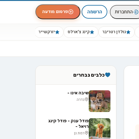
|
פרסום מודעה
התחברות
הרשמה
גולדן רטריבר
קינג צ׳ארלס
יורקשייר
ביגל
כלבים נבחרים
שיבה אינו -
גדרה
פודל ענק - פודל קינג
רויאל -
רמת גן