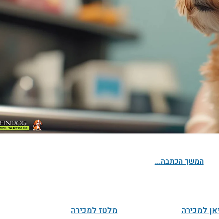
המשך הכתבה...
אן למכירה
מלטז למכירה