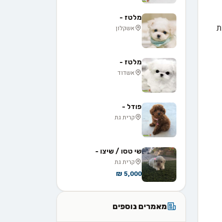
מלטז -
ת
אשקלון
מלטז -
אשדוד
פודל -
קרית גת
שי טסו / שיצו -
קרית גת
5,000 ₪
מאמרים נוספים