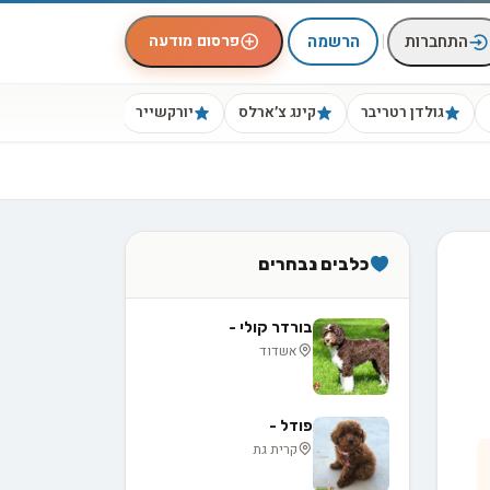
|
פרסום מודעה
התחברות
הרשמה
גולדן רטריבר
קינג צ׳ארלס
יורקשייר
ביגל
כלבים נבחרים
בורדר קולי -
אשדוד
פודל -
קרית גת