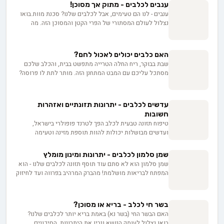
ענבים לכלבים - מתוק אך מסוכן!
ענבים - לנו הם טעימים, אבל לכלבים שלנו? סכנת מוות.בואו
נצלול לעולם המסתורי של הפרי הקטן והמסוכן הזה. מה
באמת קורה כשכלב אוכל ענב? ואיך נזהה את הסימנים
המדאיגים? גלו איתנו את כל מה שצריך לדעת כדי לשמור על
הכלבלב שלכם בטוח ובריא.
האם כלבים יכולים לאכול לחם?
שבת בבוקר, ריח החלה הטרייה מתפשט בבית, והכלב שלכם
מסתכל עליכם עם המבט המתחנן הזה. מותר לתת לו פרוסה?
התשובה, למרבה הצער, לא תמיד שחור ולבן. לחם עם רכיבים
מסוימים יכול להיות אפילו קטלני. באנו נעשה סדר בבלאגן.
עדשים לכלבים - יתרונות תזונתיים ואזהרות
חשובות
טיפוח תזונה טבעית לכלב הפך לטרנד פופולרי בישראל,
ועדשים מבושלות יכולות להוות תוספת מזינה וטעימה
לתפריט הקבוע של חברכם הפרוותי. במאמר זה תגלו כיצד
להכין עדשים בצורה נכונה, מהן הכמויות המומלצות וכיצד
שמן סלמון לכלבים - יתרונות ומינון מומלץ
להימנע מבעיות פוטנציאליות.
שמן סלמון הוא לא סתם עוד תוסף תזונה לכלבים שלנו - הוא
המפתח לבריאות מושלמת! מהברק המרהיב בפרווה ועד לחיזוק
המערכת החיסונית, שמן הסלמון מציע שפע של יתרונות
שיכולים לשנות את חיי הכלבים שלנו. בואו נגלה יחד איך
התוסף הקסום הזה יכול להפוך את הכלב שלכם לבריא
בשר חי לכלב - בריא או מסוכן?
ומאושר יותר.
האם הבשר החי (בשר נא) באמת בריא יותר לכלבים שלנו?
בואו נצלול לעומק הנושא ונבין את היתרונות, הסיכונים