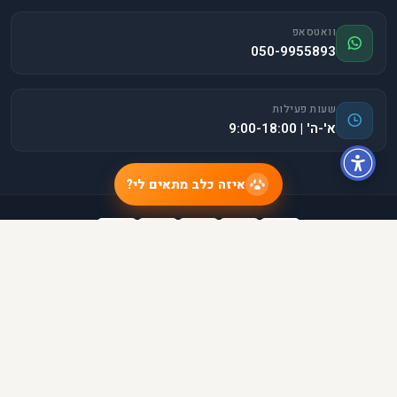
וואטסאפ
050-9955893
שעות פעילות
א'-ה' | 9:00-18:00
איזה כלב מתאים לי?
אמצעי תשלום:
הורידו את האפליקציה:
זמין ב-
הורידו מ-
App Store
Google Play
©
2026
פינדוג
. כל הזכויות שמורות.
תקנון
יצירת קשר
אודות
מפת אתר