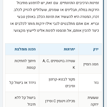
זמינות הרכיבים התזונתיים. עם זאת, יש להימנע מתיבול
הירקות במלח, תבלינים או שמנים, שעלולים להזיק לכלב.
זכרו, המטרה היא להעשיר את תזונת הכלב באופן טבעי
ובריא. אם אתם מתלבטים לגבי אילו ירקות מותר לכלבים או
כיצד להכין אותם, אל תהססו לפנות אלינו לייעוץ מקצועי.
ירק
יתרונות
הכנה מומלצת
עשירה בויטמינים A, C,
חיתוך לחתיכות
חסה רומיין
K
קטנות
מקור לבטא-קרוטן
גזר
גירוד או בישול קל
וסיבים
שעועית
בישול קל ללא
מכילה ויטמין C וסידן
ירוקה
תיבול