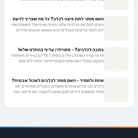
והשיטות הנכונות להאכלת כלבים בבשר חי. גלו איזה סוגי
בשר מתאימים, כיצד להכין ארוחות מאוזנות ואיך להימנע
מטעויות נפוצות. יחד נלמד כיצד לקבל החלטות מושכלות
האם מותר לתת פיצה לכלב? כל מה שצריך לדעת
למען בריאות ורווחת הכלבים שלנו.
רוצים לפנק את הכלבים שלנו בחטיף טעים אבל חוששים שזה
יזיק להם? צודקים! מאכלים רבים שאנחנו אוהבים עלולים
להיות מסוכנים לחברים הפרוותיים שלנו. בואו נגלה אילו
מזונות אסורים לכלבים, כיצד לזהות סימני מצוקה, ואיך להכין
חטיפים בריאים ובטוחים במיוחד בשבילם.
במבה לכלבים? - ספויילר: עדיף בהחלט שלא!
אז מה קורה כשהכלב שלכם מסתכל עליכם בעיניים מתחננות
ומבקש במבה? האם אתם נכנעים לפיתוי ומאכילים אותו
בחטיף הישראלי האהוב, או שאתם עומדים בפני הלחץ
ומסרבים? במאמר הזה, נצלול לעומק הסוגיה ונבדוק את
ההשפעות התזונתיות וההשלכות הבריאותיות של מתן במבה
אחת ולתמיד - האם מותר לכלבים לאכול אבטיח?
לכלבים. נגלה מדוע החטיף הזה, למרות הפופולריות שלו,
כלבים הם יצורים אהובים ונאמנים, וכבעלים אחראיים, אנו
עלול להזיק לחיית המחמד שלכם בטווח הארוך, ונציע
תמיד מחפשים דרכים לפנק אותם ולהעשיר את חייהם. אחד
אלטרנטיבות בריאות יותר שיגרמו לזנב שלו לכשכש בשמחה.
הפינוקים הפופולריים ביותר הוא מתן פירות טריים, כמו
אז לפני שאתם מושיטים יד אל שקית במבה, כדאי שתקראו
אבטיח, כחטיף מרענן בימי הקיץ החמים. אך האם באמת מותר
את המאמר הזה. בריאות הכלב שלכם תלויה בזה!
להאכיל את הכלבים שלנו באבטיח? במאמר זה, נצלול לתוך
עולם התזונה הכלבית ונחקור את היתרונות והשיקולים
החשובים במתן אבטיח ופירות אחרים לחברים הפרוותיים
שלנו. בין אם אתם מעוניינים לגוון את התפריט של הכלב
שלכם או סתם מחפשים דרכים בריאות יותר לפנק אותו,
המאמר הזה יספק לכם את כל המידע הדרוש כדי לקבל