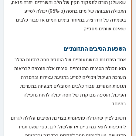
שאשלגן תורם לתפקוד תקין של הלב והשרירים. יתרה מזאת,
התכולה הגבוהה של מים בחסה (כ-95%) יכולה לסייע
בשמירה על הידרציה, במיוחד בימים חמים או עבור כלבים
שאינם שותים מספיק.
השפעת הסיבים התזונתיים
אחד היתרונות המשמעותיים של הוספת חסה לתזונת הכלב
הוא תכולת הסיבים התזונתיים. סיבים אלה תורמים לבריאות
מערכת העיכול ויכולים לסייע במניעת עצירות ובהסדרת
תנועות המעיים. עבור כלבים הסובלים מבעיות במערכת
העיכול, הוספה מבוקרת של חסה יכולה להיות מועילה
במיוחד.
חשוב לציין שהגדלה פתאומית בצריכת הסיבים עלולה לגרום
לתופעות לוואי כמו גזים או שלשול. לכן, כפי שאנו תמיד
מדגישים, יש להוסיף חסה לתפריט בהדרגה ובכמויות