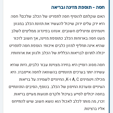
חסה - תוספת מזינה ובריאה
האם שקלתם להוסיף חסה לתפריט של הכלב שלכם? חסה
היא ירק עלים ירוק שיכול להעשיר את תזונת הכלב במגוון
ויטמינים ומינרלים חשובים. אנחנו בפינדוג ממליצים לשלב
מעט חסה בארוחות הכלב כתוספת מזינה, אך חשוב לזכור
שהיא אינה תחליף למזון כלבים איכותי. הוספת חסה לתפריט
יכולה לתרום לבריאות הכללית של הכלב ולגוון את ארוחותיו.
חסה מסוג רומיין היא בחירה מצוינת עבור כלבים, היות שהיא
עשירה יותר בערכים תזונתיים בהשוואה לחסה אייסברג. היא
מכילה ויטמינים A, C ו-K, החיוניים לשמירה על בריאות
העיניים ומערכת החיסון של הכלב. בנוסף, הסיבים התזונתיים
בחסה יכולים לסייע בעיכול ולקדם תנועות מעיים בריאות.
זכרו, מה מותר לכלב לאכול הוא נושא חשוב שיש להתייחס
אליו ברצינות.