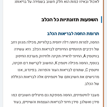
לאכול ובאיזו כמות הוא חלק חשוב בשמירה על בריאותו.
השפעות תזונתיות כל הכלב
תרומת החסה לבריאות הכלב
החסה, למרות היותה דלה יחסית בקלוריות, מכילה מגוון רחב
של רכיבים תזונתיים החיוניים לבריאות הכלב. היא עשירה
בוויטמין A, החיוני לראייה תקינה ולחיזוק מערכת החיסון.
בנוסף, החסה מכילה ויטמין K, החשוב לקרישת דם תקינה,
וויטמין C, שתורם לבריאות העור והפרווה. בפינדוג, אנו
מדגישים את חשיבותם של ויטמינים אלה לבריאות הכוללת
של הכלב.
מעבר לוויטמינים, החסה מספקת גם מינרלים חשובים כמו
סידן ואשלגן. סידן חיוני לבריאות העצמות והשיניים, בעוד