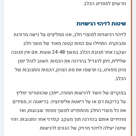
חדשים לתפריט הכלב.
שיטות לזיהוי רגישויות
לזיהוי רגישויות למוצרי חלב, אנו ממליצים על גישה מדורגת
ומבוקרת. התחילו עם כמות קטנה מאוד של מוצר חלב
ועקבו אחר תגובת הכלב במשך 24-48 שעות. אם אין תגובה
שלילית, ניתן להגדיל בהדרגה את הכמות. חשוב לנהל יומן
מזון מפורט, בו תרשמו את סוג המזון, הכמות והתגובות של
הכלב.
במקרים של חשד לרגישות חמורה, ייתכן שהווטרינר ימליץ
על בדיקות דם או על דיאטת אלימינציה. בדיאטה זו, מסירים
את כל מוצרי החלב מהתפריט למשך מספר שבועות, ואז
מחזירים אותם בהדרגה תוך מעקב קפדני אחר התגובות. זוהי
שיטה יעילה לזיהוי מדויק של הגורם לרגישות.