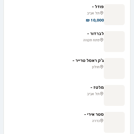
פודל -
תל אביב
10,000 ₪
לברדור -
פתח תקווה
ג'ק ראסל טרייר -
חולון
מלטז -
תל אביב
סטר אירי -
גדרה