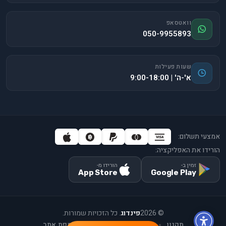
וואטסאפ
050-9955893
שעות פעילות
א'-ה' | 9:00-18:00
אמצעי תשלום:
הורידו את האפליקציה:
זמין ב-
הורידו מ-
App Store
Google Play
©
2026
פינדוג
. כל הזכויות שמורות.
תקנון
יצירת קשר
אודות
מפת אתר