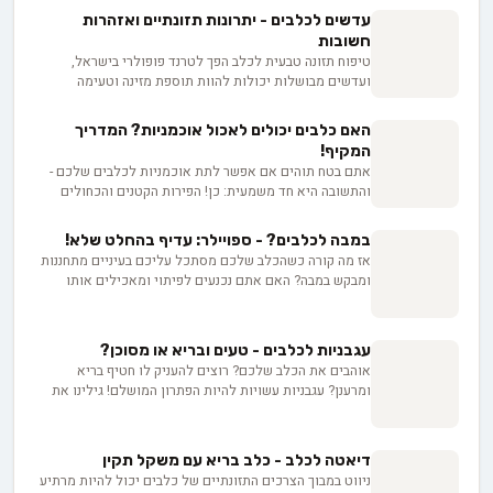
עדשים לכלבים - יתרונות תזונתיים ואזהרות
חשובות
טיפוח תזונה טבעית לכלב הפך לטרנד פופולרי בישראל,
ועדשים מבושלות יכולות להוות תוספת מזינה וטעימה
לתפריט הקבוע של חברכם הפרוותי. במאמר זה תגלו כיצד
להכין עדשים בצורה נכונה, מהן הכמויות המומלצות וכיצד
האם כלבים יכולים לאכול אוכמניות? המדריך
להימנע מבעיות פוטנציאליות.
המקיף!
אתם בטח תוהים אם אפשר לתת אוכמניות לכלבים שלכם -
והתשובה היא חד משמעית: כן! הפירות הקטנים והכחולים
האלה הם אוצר בריאותי אמיתי לחברים הפרוותיים שלנו.
מנוגדי חמצון, ויטמינים ומינרלים חיוניים - כל אלה מחכים
במבה לכלבים? - ספויילר: עדיף בהחלט שלא!
לכלבים שלכם בתוך האוכמניות. בואו נגלה איך לשלב אותן
אז מה קורה כשהכלב שלכם מסתכל עליכם בעיניים מתחננות
בתזונה היומית שלהם.
ומבקש במבה? האם אתם נכנעים לפיתוי ומאכילים אותו
בחטיף הישראלי האהוב, או שאתם עומדים בפני הלחץ
ומסרבים? במאמר הזה, נצלול לעומק הסוגיה ונבדוק את
ההשפעות התזונתיות וההשלכות הבריאותיות של מתן במבה
עגבניות לכלבים - טעים ובריא או מסוכן?
לכלבים. נגלה מדוע החטיף הזה, למרות הפופולריות שלו,
אוהבים את הכלב שלכם? רוצים להעניק לו חטיף בריא
עלול להזיק לחיית המחמד שלכם בטווח הארוך, ונציע
ומרענן? עגבניות עשויות להיות הפתרון המושלם! גילינו את
אלטרנטיבות בריאות יותר שיגרמו לזנב שלו לכשכש בשמחה.
כל היתרונות והסיכונים של הפרי העסיסי הזה עבור כלבכם.
אז לפני שאתם מושיטים יד אל שקית במבה, כדאי שתקראו
מויטמינים ועד לסכנות אפשריות, נחשוף בפניכם את כל מה
את המאמר הזה. בריאות הכלב שלכם תלויה בזה!
שצריך לדעת כדי להגיש לכלבכם עגבנייה בצורה בטוחה
דיאטה לכלב - כלב בריא עם משקל תקין
ומהנה.
ניווט במבוך הצרכים התזונתיים של כלבים יכול להיות מרתיע