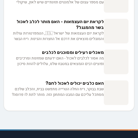
עם מספר עצום של אלמנטים תזונתיים שיש לאזן, שיקולי
הידרציה שיש לזכור ופריטי מזון מסוכנים שיש להימנע מהם.
עם זאת, מעל דאגה גוברת זו עומדת ההבנה המפוכחת
שבריאותם ואריכות ימיהם של חברינו הכלבים תלויים
לקראת יום העצמאות - האם מותר לכלב לאכול
בבחירות שלנו. התזונה המותאמת כראוי של הכלב דומה למנוע
בשר מהמנגל?
השמנה, מגבירה את חיוניותו, משפרת את התגובה החיסונית
לקראת יום העצמאות של ישראל 🇮🇱, הטמפרטורות עולות
שלו ומבטיחה שהוא יהיה מאושר ככל האפשר.
והמנגלים מוצאים את דרכם אל החצרות והגינות. ריח הבשר
הצלוי מדגדג בנחיריים, והכל מביט בכם בעיניים מתחננות,
מקווה לקבל חתיכה עסיסית מהסטייק או מהנקניקיות. אבל
מאכלים רעילים ומסוכנים לכלבים
רגע לפני שאתם נכנעים לפיתוי ומרעיפים עליו מטר של אהבה
מה אסור לכלבים לאכול - האם ידעתם שמזונות ומרכיבים
קולינרית, כדאי שתעצרו ותשאלו את עצמכם - האם מותר
נפוצים רבים הנמצאים במטבח שלנו, עלולים להוות סיכון
לכלב לאכול בשר מהמנגל? התשובה עשויה להפתיע. בואו
בריאותי חמור לכלב שלכם? זה מפתיע אבל נכון, ובעלי חיות
נצלול אל עולם המנגלים הכלביים ונגלה את הסכנות
מחמד חייבים להיות בעלי ידע ועם היד על הדופק בכל הנוגע
הבריאותיות שעלולות להסתתר מעבר לפינה הבאה.
להגנה על הכלב שלהם מפני סכנות נסתרות אלו.
האם כלבים יכולים לאכול לחם?
שבת בבוקר, ריח החלה הטרייה מתפשט בבית, והכלב שלכם
מסתכל עליכם עם המבט המתחנן הזה. מותר לתת לו פרוסה?
התשובה, למרבה הצער, לא תמיד שחור ולבן. לחם עם רכיבים
מסוימים יכול להיות אפילו קטלני. באנו נעשה סדר בבלאגן.