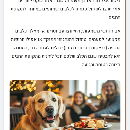
ביקור אצל חבר או בן משפחה שגר באזור שקט יותר. או
אולי תרצו לשקול פנסיון לכלבים שמותאם במיוחד לתקופת
החגים.
אם הקושי משמעותי, התייעצו עם וטרינר או מאלף כלבים
מקצועי. לפעמים, טיפול התנהגותי ממוקד או אפילו תרופות
הרגעה (בפיקוח וטרינרי כמובן) יכולים לעזור. זכרו, המטרה
היא להבטיח שגם הכלב שלכם יוכל ליהנות מתקופת החגים
בצורה בטוחה ורגועה.