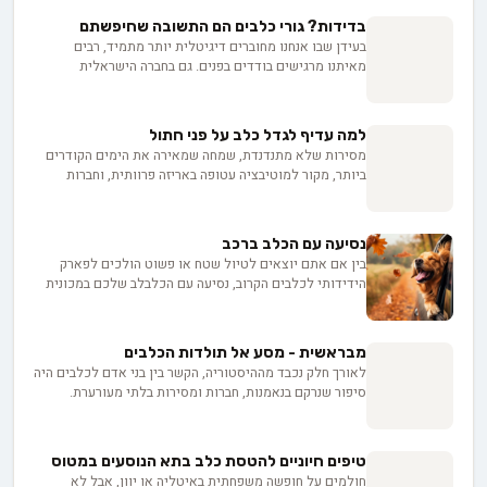
הקולנוע שגנבו את הלב, אספנו עבורכם את הסיפורים
בדידות? גורי כלבים הם התשובה שחיפשתם
המרגשים ביותר על הכלבים שעשו היסטוריה.
בעידן שבו אנחנו מחוברים דיגיטלית יותר מתמיד, רבים
מאיתנו מרגישים בודדים בפנים. גם בחברה הישראלית
התוססת, הבדידות מכרסמת בשקט. אבל מסתבר שיש פתרון
פרוותי ומפתיע: גור כלבים. נחקור כיצד החברות, המגע הפיזי
וההשפעות הפסיכולוגיות שלהם ממלאים את הריק ומפחיתים
למה עדיף לגדל כלב על פני חתול
מתח אמיתי.
מסירות שלא מתנדנדת, שמחה שמאירה את הימים הקודרים
ביותר, מקור למוטיבציה עטופה באריזה פרוותית, וחברות
שמאתגרת את משמעות הבדידות. כלב עדיף על פני חתול!
נסיעה עם הכלב ברכב
בין אם אתם יוצאים לטיול שטח או פשוט הולכים לפארק
הידידותי לכלבים הקרוב, נסיעה עם הכלבלב שלכם במכונית
יכולה להיות הרפתקה מרגשת. אבל עד כמה שאנחנו אוהבים
שהם לצדנו, הבטחת בטיחותם ונוחותם של הכלבים במהלך
המסע חשובה ביותר. בכתבה זו, נבחן אמצעי בטיחות חיוניים
מבראשית - מסע אל תולדות הכלבים
לנסיעה עם הכלב ברכב, נעמיק בעולם אפשרויות הישיבה
לאורך חלק נכבד מההיסטוריה, הקשר בין בני אדם לכלבים היה
הנוחות והבטוחות, נטפל בסוגיית הסחרחורת שחלק מהכלבים
סיפור שנרקם בנאמנות, חברות ומסירות בלתי מעורערת.
עלולים לחוות במהלך הכביש, ולבסוף, נתמודד עם שאלה
מהזאבים הפראיים ששוטטו בארצות עתיקות ועד לבני הלוויה
עתיקת יומין האם כדאי לתת לחברינו האהובים להוציא את
הכלבים האהובים שמפארים את בתינו כיום, ההיסטוריה של
ראשם מהחלון.
הכלבים הוא מסע שובה לב המשתרע על פני אלפי שנים.
טיפים חיוניים להטסת כלב בתא הנוסעים במטוס
תחילתו של התקופה הפרהיסטורית, הסיפור הכובש של
חולמים על חופשה משפחתית באיטליה או יוון, אבל לא