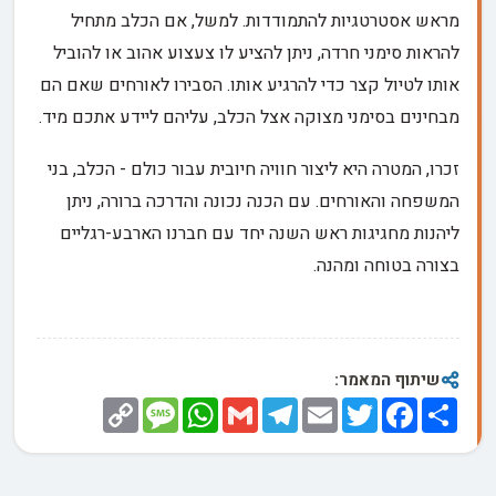
מראש אסטרטגיות להתמודדות. למשל, אם הכלב מתחיל
להראות סימני חרדה, ניתן להציע לו צעצוע אהוב או להוביל
אותו לטיול קצר כדי להרגיע אותו. הסבירו לאורחים שאם הם
מבחינים בסימני מצוקה אצל הכלב, עליהם ליידע אתכם מיד.
זכרו, המטרה היא ליצור חוויה חיובית עבור כולם - הכלב, בני
המשפחה והאורחים. עם הכנה נכונה והדרכה ברורה, ניתן
ליהנות מחגיגות ראש השנה יחד עם חברנו הארבע-רגליים
בצורה בטוחה ומהנה.
שיתוף המאמר:
Copy
Message
WhatsApp
Gmail
Telegram
Email
Twitter
Facebook
Share
Link