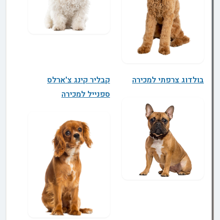
בולדוג צרפתי למכירה
קבליר קינג צ'ארלס
ספנייל למכירה