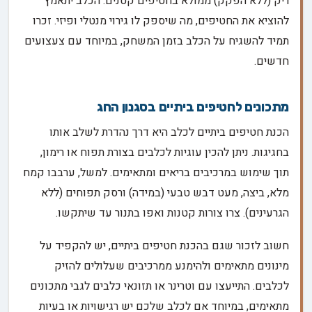
ריק (ללא הפקק) ממולא בחטיפים קטנים. הכלב יתאמץ
להוציא את החטיפים, מה שיספק לו גירוי מנטלי ופיזי. זכרו
תמיד להשגיח על הכלב בזמן המשחק, במיוחד עם צעצועים
חדשים.
מתכונים לחטיפים ביתיים בסגנון החג
הכנת חטיפים ביתיים לכלב היא דרך נהדרת לשלב אותו
בחגיגות. ניתן להכין עוגיות לכלבים בצורת תפוח או רימון,
תוך שימוש במרכיבים בריאים ומתאימים. למשל, ערבבו קמח
מלא, ביצה, מעט דבש טבעי (במידה) ורסק תפוחים (ללא
הגרעינים). צרו צורות קטנות ואפו בתנור עד שיתקשו.
חשוב לזכור שגם בהכנת חטיפים ביתיים, יש להקפיד על
מינונים מתאימים ולהימנע ממרכיבים שעלולים להזיק
לכלבים. התייעצו עם וטרינר או תזונאי כלבים לגבי מתכונים
מתאימים, במיוחד אם לכלב שלכם יש רגישויות או בעיות