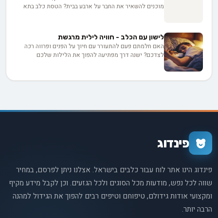
תולדות הכלבים מלא באבני דרך מרתקות, טרנספורמציות
מוכנים להשאיר את החבר על ארבע בבית? הטסת כלב בתא
אבולוציוניות והשפעות עמוקות על הציוויליזציה האנושית.
הנוסעים היא פשוטה מכפי שחשבתם! במדריך זה תגלו את כל
המידע החיוני - מדרישות חברות התעופה, ועד לטיפים שיהפכו
את החוויה לרגועה ובטוחה לכולם.
לישון עם הכלב - חוויה לילית מרגשת
האם חלמתם פעם להתעורר עם חיוך על הפנים ופרווה רכה
לצדכם? ישנה דרך מפתיעה להפוך את הלילות שלכם
למרגשים יותר: לישון עם הכלב! מעבר לחום ולנוחות, שינה
משותפת עם הכלב יכולה לשפר את בריאותכם הנפשית
והפיזית. בואו נגלה יחד איך להפוך את מיטתכם לגן עדן
פרוותי ומרגיע.
פינדוג
פינדוג הינו אתר לוח עבור כלבים בישראל. אצלנו ניתן לפרסם, במחיר
שווה לכל נפש, מודעות מכל הסוגים ולכל הגזעים. וכן לקבל מידע מקיף
ומקצועי אודות גידולם, טיפוחם וטיפים רבים להפוך את הגידול למהנה
הרבה יותר.