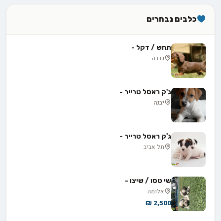
כלבים נבחרים
תחש / דקל -
גדרה
ג'ק ראסל טרייר -
יבנה
ג'ק ראסל טרייר -
תל אביב
שי טסו / שיצו -
אלומה
2,500 ₪