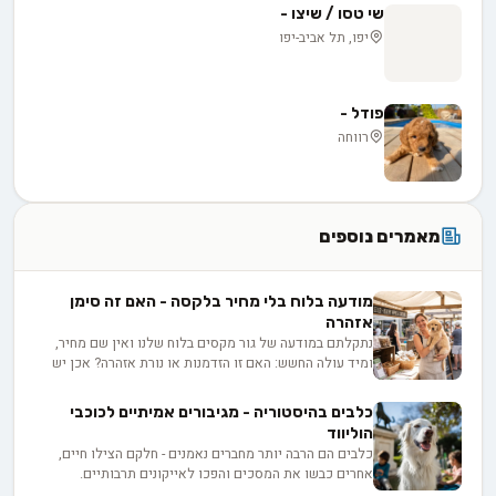
שי טסו / שיצו -
יפו, תל אביב-יפו
פודל -
רווחה
מאמרים נוספים
מודעה בלוח בלי מחיר בלקסה - האם זה סימן
אזהרה
נתקלתם במודעה של גור מקסים בלוח שלנו ואין שם מחיר,
ומיד עולה החשש: האם זו הזדמנות או נורת אזהרה? אכן יש
לכך סיבות לגיטימיות, החל מרצון המפרסם לוודא התאמה בין
הבית לכלב, בין אם למכירה ובין אם לאימוץ, ועד למחיר
כלבים בהיסטוריה - מגיבורים אמיתיים לכוכבי
שמשתנה בין גורים באותה מלטה. בפועל השאלה היא לא רק
הוליווד
כמה זה עולה, אלא כמה שקיפות המפרסם מוכן להציע
כלבים הם הרבה יותר מחברים נאמנים - חלקם הצילו חיים,
כשמבקשים ממנו פרטים.
אחרים כבשו את המסכים והפכו לאייקונים תרבותיים.
מהגיבורים הפרוותיים שמשכו פצועים מהריסות ועד לכוכבי