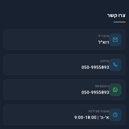
צרו קשר
אימייל
דוא"ל
טלפון
050-9955893
וואטסאפ
050-9955893
שעות פעילות
א'-ה' | 9:00-18:00