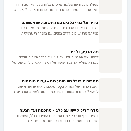
נתקלתם במודעה של גור מקסים בלוח שלנו ואין שם מחיר,
ומיד עולה החשש: האם זו הזדמנות או נורת אזהרה? אכן יש
לכך סיבות לגיטימיות, החל מרצון המפרסם לוודא התאמה בין
הבית לכלב, בין אם למכירה ובין אם לאימוץ, ועד למחיר
בדידות? גורי כלבים הם התשובה שחיפשתם
שמשתנה בין גורים באותה מלטה. בפועל השאלה היא לא רק
בעידן שבו אנחנו מחוברים דיגיטלית יותר מתמיד, רבים
כמה זה עולה, אלא כמה שקיפות המפרסם מוכן להציע
מאיתנו מרגישים בודדים בפנים. גם בחברה הישראלית
כשמבקשים ממנו פרטים.
התוססת, הבדידות מכרסמת בשקט. אבל מסתבר שיש פתרון
פרוותי ומפתיע: גור כלבים. נחקור כיצד החברות, המגע הפיזי
וההשפעות הפסיכולוגיות שלהם ממלאים את הריק ומפחיתים
מה מרגיע כלבים
מתח אמיתי.
דמיינו את המבט השליו על פניו של הכלב האהוב שלכם
כשהוא מחליק למצב מאושר של רגיעה, ללא עול הכאוס של
העולם. כל בעל חיית מחמד משתוקק לספק מקלט של שלווה
לחבריו הכלבים, אך השגת מטרה זו מרגישה לעתים קרובות
כמו מטרה חמקמקה. אם אי פעם מצאתם את עצמכם תוהים
תספורות פודל טוי מומלצות - עצות מומחים
לגבי לחישות השלווה העדינות וכיצד הן יכולות להרגיע את
האם הפרווה של הפודל הקטן שלכם נראית פרועה וקשה
רוחו של הכלב שלכם, התכוננו לצאת למסע טרנספורמטיבי.
לניהול? בפינדוג אנחנו יודעים כמה חשוב למצוא את השגרה
הנכונה - מלוק פשוט ועד לתספורות לתערוכות. המדריך שלנו
יעזור לכם לשמור על הכלב שלכם בריא, יפה ומוכן לכל
תמונת פרופיל מושלמת!
מדריך רילוקיישן עם כלב - מהכנות ועד הגעה
דמיינו: סוף סוף קיבלתם את חלום החיים בחו"ל, ופתאום
מגלים שהטסת כלבכם מורכבת יותר מקניית דירה.
מהביורוקרטיה הישראלית המורכבת ועד לחיפוש אחר חברת