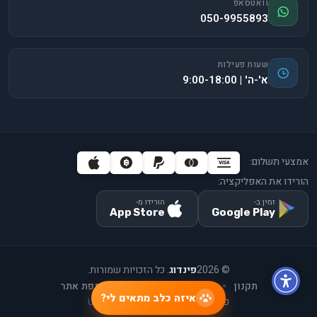
וואטסאפ
050-9955893
שעות פעילות
א'-ה' | 9:00-18:00
אמצעי תשלום:
הורידו את האפליקציה:
זמין ב-
הורידו מ-
App Store
Google Play
©
2026
פינדוג
. כל הזכויות שמורות.
תקנון
יצירת קשר
אודות
מפת אתר
איזה כלב מתאים לי?
פיתוח וקידום ע"י
Upme Technology