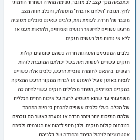
וכתוצאה מכך קצב לב מוגבר, נשימה מהירה ושחרור הורמוני
לחץ. תגובת "הילחם או ברח" מופעלת, והכלב חווה מצב
מוגבר של חרדה. לעומת זאת, כלבים שאינם סובלים מפוביה
מרעש עשויים להישאר רגועים ואסופים, ולהראות מעט או
ללא אי נוחות מול רעשים חזקים.
כלבים המפגינים התנהגות חרדה כשהם שומעים קולות
חזקים עשויים לעשות זאת בשל יכולתם המוגברת לזהות
רעשים. בהתאם לחומרת פוביית הרעש, כלבים אלה עשויים
לנסות באופן פעיל להימנע או לברוח ממקור הרעש המציקה.
במקרים מסוימים, הפחד מצלילים חזקים עשוי להיות כה
משמעותי עד שהוא משפיע לרעה על איכות החיים הכללית
של הכלב. בעלי כלבים עשויים להבחין כי חיות המחמד
שלהם הופכות יותר ויותר חרדה או נסערת כאשר הם נוכחים
בנוכחות קולות חזקים, ולכן חיוני לזהות את הגורמים ולפתח
אסטרטגיות לניהול הפחד והחרדה של כלביהם.