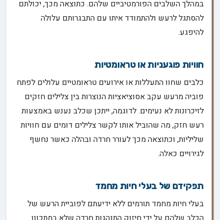
במהלך השלבים הפורמטיביים שלהם. כתוצאה מכך, יכולתם
להסתגל לרעש ולהתמודד איתו עם התבגרותם עלולה
להיפגע.
חוויות פוגעניות או טראומטיות
כלבים שחוו התעללות או אירועים טראומטיים עלולים לפתח
פוביה מרעש עקב אסוציאציות הנוצרות בין צלילים חזקים
לזיכרונות לא נעימים. לדוגמה, ייתכן שכלב נענש באמצעות
רעש חזק, מה שהוביל אותו לקשר צלילים דומים עם חוויות
שליליות, וכתוצאה מכך לעורר חרדה ובהלה כאשר נחשף
לגירויים כאלה.
תפקידם של בעלי חיות מחמד
בעלי חיות מחמד תורמים ללא ידיעתם לפוביית הרעש של
הכלב שלהם על ידי חיזוק התנהגות חרדה שלא במתכוון.