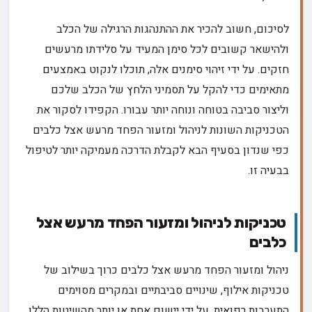
לסיכום, חשוב להכיר את ההתנהגות הרגילה של הכלב
ולהישאר קשובים לכל סימן המעיד על סלידתו מרעשים
חזקים. על ידי זיהוי סימנים אלה, תוכלו לנקוט באמצעים
מתאימים כדי להקל על תסמיני הלחץ של הכלב שלכם
וליצור סביבה בטוחה ונוחה יותר עבורו. הקפידו לסקור את
הטכניקות השונות לניהול ומזעור הפחד מרעש אצל כלבים
כפי שנדון בסעיף הבא לקבלת הדרכה מעמיקה יותר לטיפול
בבעיה זו.
טכניקות לניהול ומזעור הפחד מרעש אצל
כלבים
ניהול ומזעור הפחד מרעש אצל כלבים כרוך בשילוב של
טכניקות אילוף, שינויים סביבתיים ובמקרים מסוימים
התערבות רפואית. על ידי יישום אחת או יותר מהשיטות הללו,