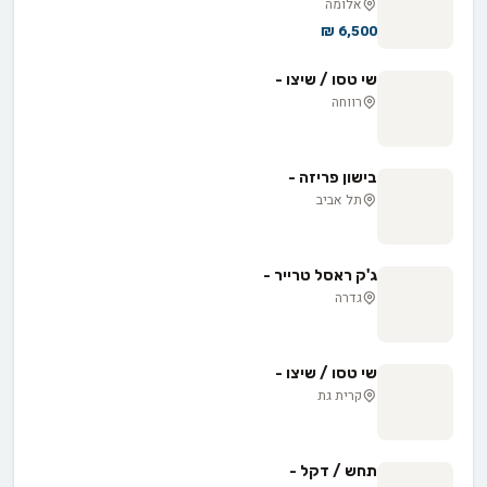
אלומה
6,500 ₪
שי טסו / שיצו -
רווחה
בישון פריזה -
תל אביב
ג'ק ראסל טרייר -
גדרה
שי טסו / שיצו -
קרית גת
תחש / דקל -