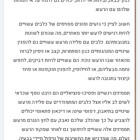
כגון יבבות, נביחות או יללות, יכולים גם לרמוז על אי הנוחות
שלהם עם הרעש.
חשוב לציין כי גזעים וסוגים מסוימים של כלבים עשויים
להיות רגישים לרעש יותר מאחרים, מה שגורם לשונות
בתגובותיהם. כלבים עם סלידה מרעש עשויים גם להפגין
שינויים התנהגותיים כגון הסתתרות, קצב או ניסיון לברוח
מהאזור שבו הרעש נוכח. הם עשויים להיות דביקים, לחפש
נחמה מבעליהם, או לחילופין, להפגין תוקפנות או פחד
קיצוני בתגובה לרעש.
תסמינים רגשיים ופסיכו-סוציאליים הם היבט נוסף שכדאי
לשים לב אליו אצל כלבים המתמודדים עם סלידה מרעש.
שינויים בתיאבון, דפוסי שינה או דיכאון פתאומי יכולים
להצביע על כך שהכלב שלכם נאבק עם לחץ הנגרם מרעש.
תסמינים אלה עשויים להימשך גם לאחר שמקור הרעש
נעלם, מה שמדגיש את החשיבות של טיפול מיידי בבעיה.