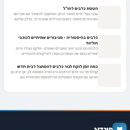
תעופה מתאימה, המדריך הזה יעזור לכם להפוך את המסע עם
החבר הטוב ביותר שלכם לחוויה בטוחה ופשוטה.
הטסת כלבים לחו"ל
עבור בעלי חיות מחמד רבים, המחשבה להשאיר את חבריהם
הפרוותיים מאחור כשהם מטיילים שוברת לב. הכלב שלהם
הוא לא רק חיית מחמד, אלא חלק משמעותי ממשפחתם. אבל
מי אמר שצריך להשאיר אותם מאחור? טיול בינלאומי עם
כלבים הוא לא רק אפשרי, אבל עם המידע הנכון וההכנה, זה
כלבים בהיסטוריה - מגיבורים אמיתיים לכוכבי
יכול להיות חוויה חלקה ומהנה עבור שניכם.
הוליווד
כלבים הם הרבה יותר מחברים נאמנים - חלקם הצילו חיים,
אחרים כבשו את המסכים והפכו לאייקונים תרבותיים.
מהגיבורים הפרוותיים שמשכו פצועים מהריסות ועד לכוכבי
הקולנוע שגנבו את הלב, אספנו עבורכם את הסיפורים
כמה זמן לוקח לגור כלבים להסתגל לבית חדש
המרגשים ביותר על הכלבים שעשו היסטוריה.
קבלת פני גור חדש לביתכם היא חוויה מחממת לב, אך היא גם
מגיעה עם תקופת הסתגלות גם לתוספת הפרוותית וגם
למשפחה. המעבר מסביבה אחת לאחרת יכול לעורר תחושות
של חרדה ופחד ראשוניים אצל הגור הצעיר בזמן שהוא מנווט
בסביבה ובפנים לא מוכרים. ביסוס תחושת ביטחון באמצעות
בניית שגרה חיוני בסיוע לגור להתאקלם לבית החדש
ולדינמיקה המשפחתית שלו.
פינדוג