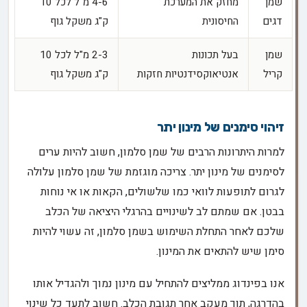
שמן
מחזק את המערכת
4-6 מ"ל לכל 10
דגים
החיסונית
ק"ג משקל גוף
שמן
בעל תכונות
2-3 מ"ל לכל 10
קריל
אנטיאוקסידנטיות חזקות
ק"ג משקל גוף
זיהוי סימנים של מינון יתר
למרות היתרונות הרבים של שמן סלמון, חשוב להיות ערים
לסימנים של מינון יתר. צריכה מוגזמת של שמן סלמון עלולה
לגרום לתופעות לוואי כמו שלשולים, הקאות או אי נוחות
בבטן. אם שמתם לב לשינויים בהרגלי היציאה של הכלב
שלכם לאחר התחלת השימוש בשמן סלמון, זה עשוי להיות
סימן שיש להתאים את המינון.
אנו בפינדוג ממליצים להתחיל עם מינון נמוך ולהגדיל אותו
בהדרגה, תוך מעקב אחר תגובת הכלב. חשוב לתעד כל שינוי