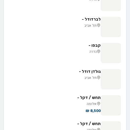
לברדודל -
תל אביב
קבפו -
גדרה
גולדן דודל -
תל אביב
תחש / דקל -
אלומה
8,500 ₪
תחש / דקל -
אלומה