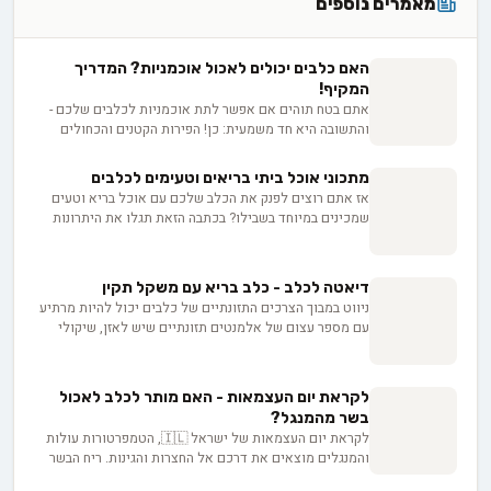
מאמרים נוספים
האם כלבים יכולים לאכול אוכמניות? המדריך
המקיף!
אתם בטח תוהים אם אפשר לתת אוכמניות לכלבים שלכם -
והתשובה היא חד משמעית: כן! הפירות הקטנים והכחולים
האלה הם אוצר בריאותי אמיתי לחברים הפרוותיים שלנו.
מנוגדי חמצון, ויטמינים ומינרלים חיוניים - כל אלה מחכים
מתכוני אוכל ביתי בריאים וטעימים לכלבים
לכלבים שלכם בתוך האוכמניות. בואו נגלה איך לשלב אותן
אז אתם רוצים לפנק את הכלב שלכם עם אוכל בריא וטעים
בתזונה היומית שלהם.
שמכינים במיוחד בשבילו? בכתבה הזאת תגלו את היתרונות
של הכנת חטיפים ביתיים לכלב, איך לבחור את המרכיבים
הנכונים ולהימנע ממזונות מזיקים. בנוסף, נסביר מהם
המרכיבים החיוניים בתפריט מאוזן לכלבים, נשווה בין מזון
דיאטה לכלב - כלב בריא עם משקל תקין
ביתי לאוכל יבש, וניתן טיפים להתאמת התזונה לצרכים
ניווט במבוך הצרכים התזונתיים של כלבים יכול להיות מרתיע
הייחודיים של הכלב שלכם. וגם, נעמיק בתפקיד החשוב של
עם מספר עצום של אלמנטים תזונתיים שיש לאזן, שיקולי
ירקות ירוקים בתזונת הכלב ונציג רשימה של מזונות מסוכנים
הידרציה שיש לזכור ופריטי מזון מסוכנים שיש להימנע מהם.
שחשוב להימנע מהם. אז אם אתם מוכנים להשקיע קצת זמן
עם זאת, מעל דאגה גוברת זו עומדת ההבנה המפוכחת
ומאמץ כדי להעניק לכלב שלכם בריאות ואושר - כדאי לכם
שבריאותם ואריכות ימיהם של חברינו הכלבים תלויים
להמשיך לקרוא!
לקראת יום העצמאות - האם מותר לכלב לאכול
בבחירות שלנו. התזונה המותאמת כראוי של הכלב דומה למנוע
בשר מהמנגל?
השמנה, מגבירה את חיוניותו, משפרת את התגובה החיסונית
לקראת יום העצמאות של ישראל 🇮🇱, הטמפרטורות עולות
שלו ומבטיחה שהוא יהיה מאושר ככל האפשר.
והמנגלים מוצאים את דרכם אל החצרות והגינות. ריח הבשר
הצלוי מדגדג בנחיריים, והכל מביט בכם בעיניים מתחננות,