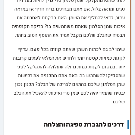
לפני שהוא מתקלקל. שמן סלמון טרי צריך להיות בעל ריח
נעים ומראה צלול. אם אתם מבחינים בריח חריף או במראה
עכור, כדאי להחליף את השמן. האם בדקתם לאחרונה את
איכות שמן הסלמון שאתם משתמשים בו? בדיקה תקופתית
תבטיח שהכלב שלכם מקבל תמיד את התוסף הטוב ביותר.
שימו לב גם לכמות השמן שאתם קונים בכל פעם. עדיף
לקנות כמויות קטנות יותר ולחדש את המלאי לעתים קרובות
יותר, במקום לקנות כמות גדולה שעלולה להתקלקל לפני
שתספיקו להשתמש בה. האם אתם מתכננים את רכישות
שמן הסלמון שלכם בהתאם לצריכה של הכלב? תכנון נכון
יבטיח שתמיד יהיה לכם שמן טרי ואיכותי להאכיל את הכלב
שלכם.
דרכים להגברת ספיגה והצלחה