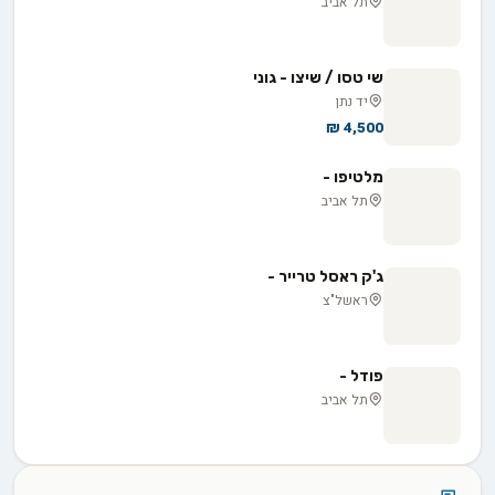
תל אביב
שי טסו / שיצו - גוני
יד נתן
4,500 ₪
מלטיפו -
תל אביב
ג'ק ראסל טרייר -
ראשל"צ
פודל -
תל אביב