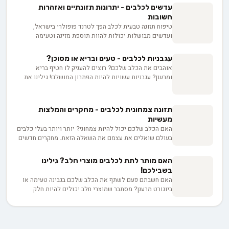
מקווה לקבל חתיכה עסיסית מהסטייק או מהנקניקיות. אבל
עדשים לכלבים - יתרונות תזונתיים ואזהרות
רגע לפני שאתם נכנעים לפיתוי ומרעיפים עליו מטר של אהבה
חשובות
קולינרית, כדאי שתעצרו ותשאלו את עצמכם - האם מותר
טיפוח תזונה טבעית לכלב הפך לטרנד פופולרי בישראל,
לכלב לאכול בשר מהמנגל? התשובה עשויה להפתיע. בואו
ועדשים מבושלות יכולות להוות תוספת מזינה וטעימה
נצלול אל עולם המנגלים הכלביים ונגלה את הסכנות
לתפריט הקבוע של חברכם הפרוותי. במאמר זה תגלו כיצד
הבריאותיות שעלולות להסתתר מעבר לפינה הבאה.
להכין עדשים בצורה נכונה, מהן הכמויות המומלצות וכיצד
עגבניות לכלבים - טעים ובריא או מסוכן?
להימנע מבעיות פוטנציאליות.
אוהבים את הכלב שלכם? רוצים להעניק לו חטיף בריא
ומרענן? עגבניות עשויות להיות הפתרון המושלם! גילינו את
כל היתרונות והסיכונים של הפרי העסיסי הזה עבור כלבכם.
מויטמינים ועד לסכנות אפשריות, נחשוף בפניכם את כל מה
שצריך לדעת כדי להגיש לכלבכם עגבנייה בצורה בטוחה
תזונה צמחונית לכלבים - מחקרים והמלצות
ומהנה.
מעשיות
האם הכלב שלכם יכול להיות צמחוני? יותר ויותר בעלי כלבים
בעולם שואלים את עצמם את השאלה הזאת. מחקרים חדשים
מגלים ממצאים מפתיעים על מערכת העיכול של הכלבים,
אבל התשובה לא חד-משמעית כמו שחשבנו. נעמיק בעובדות,
האם מותר לתת לכלבים מוצרי חלב? גילינו
נבחן את הסיכונים, ונראה איך להרכיב תפריט ביתי שיחזיק
בשבילכם!
אותם בכושר מלא.
האם חשבתם פעם לשתף את הכלב שלכם בגבינה טעימה או
ביוגורט מרענן? מסתבר שמוצרי חלב יכולים להיות חלק
מתזונת הכלב שלנו, אבל צריך לדעת איך לעשות זאת נכון.
בואו נגלה אילו מוצרי חלב מתאימים לכלבים, מה היתרונות
והחסרונות, ואיך לזהות רגישויות. מוכנים למסע טעים ובריא
עם הכלב שלכם?