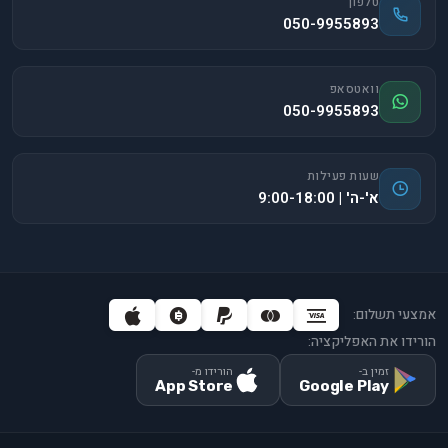
טלפון
050-9955893
וואטסאפ
050-9955893
שעות פעילות
א'-ה' | 9:00-18:00
אמצעי תשלום:
הורידו את האפליקציה:
זמין ב-
הורידו מ-
App Store
Google Play