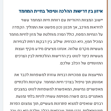
איזון בין דרישות ההלכה וטיפול בחיית המחמד
יישוב המצוות היהודיות עם רווחת חיות המחמד עשוי
להיראות מורכב, אך תכנון נכון מפשט את התהליך. הקפדה
על הנחיות הפסח, כולל הסרה מוחלטת של מזון לחיות מחמד
המכיל חמץ, היא הכרחית. שילוב בין דבקות דתית לבחירות
מעשיות מקדם שלווה. אנחנו מציעים מידע מקיף ועצות
מעשיות כיצד לנווט בין הדרישות ההלכתיות לבין הצרכים
התזונתיים של הכלב שלכם.
התייעצות עם סמכויות רבניות עוזרת למשפחות לכבד את
אמונתן תוך טיפול בצרכי חיות המחמד. עקרונות הלכתיים
מאפשרים גמישות, המאפשרת למשפחות לנווט במצבים
מאתגרים בהם פשרה מסוימת עשויה להיות בלתי נמנעת.
רבנים שואפים למצוא פתרונות מעשיים, תוך צמצום הפרות
פוטנציאליות. זכרו תמיד שבריאות הכלב שלכם היא גם ערך