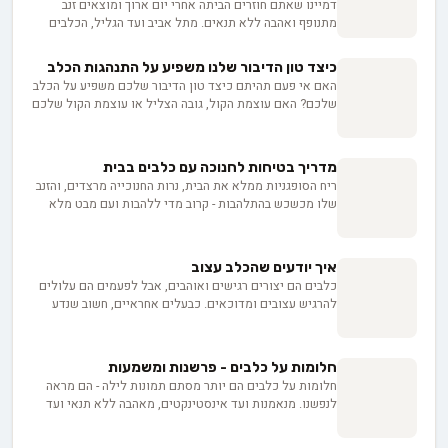
דמיינו שאתם חוזרים הביתה אחרי יום ארוך ומוצאים זנב
כשמבקשים ממנו פרטים.
מתנופף ואהבה ללא תנאים. מתל אביב ועד הגליל, הכלבים
שלנו מבינים אותנו בצורה מופלאה - יותר מבני אדם. איך זה
שצאצאי זאבים פראיים הפכו לחברים הנאמנים שלנו? ומה
כיצד טון הדיבור שלנו משפיע על התנהגות הכלב
מגלה המדע על הכוח של הקשר הזה לחזק את בריאותנו
האם אי פעם תהיתם כיצד טון הדיבור שלכם משפיע על הכלב
הנפשית?
שלכם? האם עוצמת הקול, גובה הצליל או עוצמת הקול שלכם
מושכים את תשומת הלב של הכלב או מלחיצים אותו בשוגג?
בכתבה זו אנו חוקרים את ההשפעה הטרנספורמטיבית של
מילים חיוביות לעומת טונים שליליים, את החשיבות הקריטית
מדריך בטיחות לחנוכה עם כלבים בבית
של עקביות פיקודית, את הרעיון המסתורי של הטיית קול, ואת
ריח הסופגניות ממלא את הבית, נרות החנוכייה מרצדים, והזנב
החוכמה העמוקה של תגמולים ושבחים מוטיבציוניים.
שלו מכשכש בהתלהבות - קרוב מדי ללהבות ועם מבט מלא
תקווה אל שולחן החג. נשמע מוכר? עם קצת תכנון מראש
והשגחה מתמדת, תוכלו ליהנות משמונת ימי החג בראש שקט,
ולשתף את הכלב שלכם בשמחה המשפחתית בבטחה מלאה.
איך יודעים שהכלב עצוב
כלבים הם יצורים רגישים ואוהבים, אבל לפעמים הם עלולים
להרגיש עצובים ומדוכאים. כבעלים אחראיים, חשוב שנדע
לזהות את הסימנים לכך שכלבנו האהוב אינו מרגיש בטוב -
נפשית. שינויים בהתנהגות, סימנים פיזיים, ואובדן התלהבות
הם רק כמה מהרמזים שיכולים לרמז על מצוקה רגשית אצל
חלומות על כלבים - פרשנות ומשמעות
הכלב שלנו. אם אתם רוצים ללמוד איך לזהות שהכלב שלכם
חלומות על כלבים הם יותר מסתם תמונות לילה - הם מראה
סובל מדיכאון, ומה תוכלו לעשות כדי לעזור לו להתגבר על
לנפשנו. מנאמנות ועד אינסטינקטים, מאהבה ללא תנאי ועד
תקופה קשה זו - המשיכו לקרוא. מאמר זה יספק לכם את
אחריות, כל חלום פותח צוהר להבנת עצמנו. בואו נצלול לעולם
הכלים והידע הדרושים כדי להיות שם בשביל החבר הכי טוב
הסמלי של חלומות על כלבים, ונגלה כיצד הם משקפים את