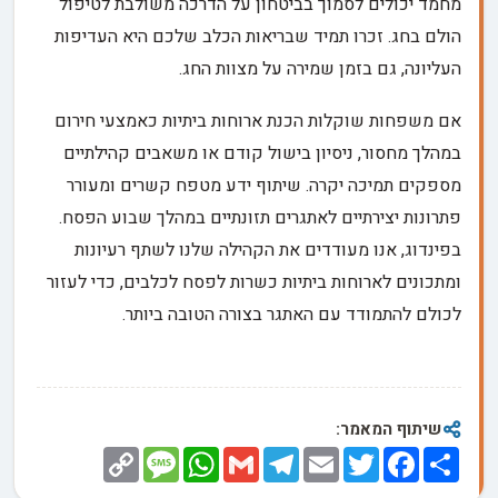
מחמד יכולים לסמוך בביטחון על הדרכה משולבת לטיפול
הולם בחג. זכרו תמיד שבריאות הכלב שלכם היא העדיפות
העליונה, גם בזמן שמירה על מצוות החג.
אם משפחות שוקלות הכנת ארוחות ביתיות כאמצעי חירום
במהלך מחסור, ניסיון בישול קודם או משאבים קהילתיים
מספקים תמיכה יקרה. שיתוף ידע מטפח קשרים ומעורר
פתרונות יצירתיים לאתגרים תזונתיים במהלך שבוע הפסח.
בפינדוג, אנו מעודדים את הקהילה שלנו לשתף רעיונות
ומתכונים לארוחות ביתיות כשרות לפסח לכלבים, כדי לעזור
לכולם להתמודד עם האתגר בצורה הטובה ביותר.
שיתוף המאמר:
Copy
Message
WhatsApp
Gmail
Telegram
Email
Twitter
Facebook
Share
Link