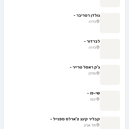
גולדן רטריבר -
גדרה
לברדור -
גדרה
ג'ק ראסל טרייר -
חולון
שי-פו -
יבנה
קבליר קינג צ'ארלס ספנייל -
תל אביב