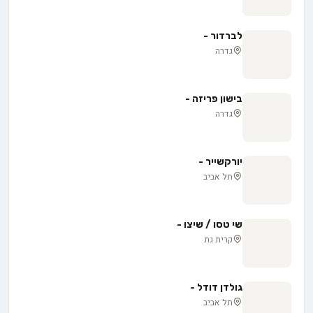
לברדור -
גדרה
בישון פריזה -
גדרה
יורקשייר -
תל אביב
שי טסו / שיצו -
קרית גת
גולדן דודל -
תל אביב