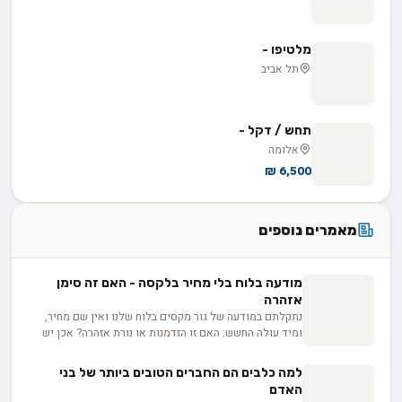
מלטיפו -
תל אביב
תחש / דקל -
אלומה
6,500 ₪
מאמרים נוספים
מודעה בלוח בלי מחיר בלקסה - האם זה סימן
אזהרה
נתקלתם במודעה של גור מקסים בלוח שלנו ואין שם מחיר,
ומיד עולה החשש: האם זו הזדמנות או נורת אזהרה? אכן יש
לכך סיבות לגיטימיות, החל מרצון המפרסם לוודא התאמה בין
הבית לכלב, בין אם למכירה ובין אם לאימוץ, ועד למחיר
למה כלבים הם החברים הטובים ביותר של בני
שמשתנה בין גורים באותה מלטה. בפועל השאלה היא לא רק
האדם
כמה זה עולה, אלא כמה שקיפות המפרסם מוכן להציע