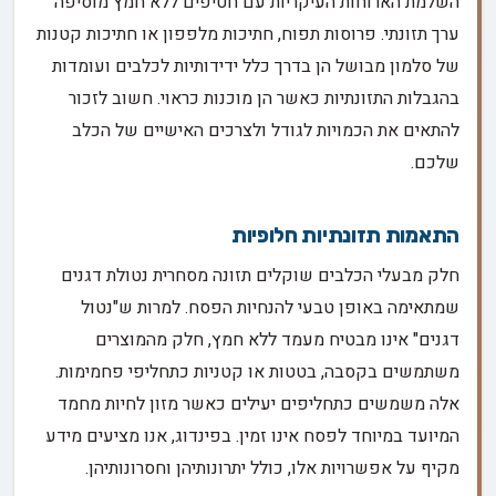
השלמת הארוחות העיקריות עם חטיפים ללא חמץ מוסיפה
ערך תזונתי. פרוסות תפוח, חתיכות מלפפון או חתיכות קטנות
של סלמון מבושל הן בדרך כלל ידידותיות לכלבים ועומדות
בהגבלות התזונתיות כאשר הן מוכנות כראוי. חשוב לזכור
להתאים את הכמויות לגודל ולצרכים האישיים של הכלב
שלכם.
התאמות תזונתיות חלופיות
חלק מבעלי הכלבים שוקלים תזונה מסחרית נטולת דגנים
שמתאימה באופן טבעי להנחיות הפסח. למרות ש"נטול
דגנים" אינו מבטיח מעמד ללא חמץ, חלק מהמוצרים
משתמשים בקסבה, בטטות או קטניות כתחליפי פחמימות.
אלה משמשים כתחליפים יעילים כאשר מזון לחיות מחמד
המיועד במיוחד לפסח אינו זמין. בפינדוג, אנו מציעים מידע
מקיף על אפשרויות אלו, כולל יתרונותיהן וחסרונותיהן.