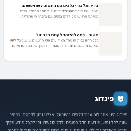
שלכם, ברגעים הקשים.
רגשותינו, צרכינו, ואפילו משפיעים על החלטות חיינו.
בדידות? גורי כלבים הם התשובה שחיפשתם
בעידן שבו אנחנו מחוברים דיגיטלית יותר מתמיד, רבים
מאיתנו מרגישים בודדים בפנים. גם בחברה הישראלית
התוססת, הבדידות מכרסמת בשקט. אבל מסתבר שיש פתרון
פרוותי ומפתיע: גור כלבים. נחקור כיצד החברות, המגע הפיזי
וההשפעות הפסיכולוגיות שלהם ממלאים את הריק ומפחיתים
חשוב - למה להיזהר לקנות כלב זול
מתח אמיתי.
כלב חדש בבית זה אחד האירועים הכי מרגשים שיש. אבל לפני
שאתם מתרגשים יותר מדי מהמחיר הנמוך של הגור שראיתם
באינטרנט, חשוב שתדעו שלעתים קרובות מאחורי המחיר
המפתה מסתתרות הוצאות עתידיות גבוהות הרבה יותר.
רכישת כלב בזול עלולה להיות הימור מסוכן שבסופו תמצאו
את עצמכם עם חבר חדש בעל בעיות בריאותיות והתנהגותיות
שדורשות הון של טיפולים. אז לפני שאתם שולפים את
הארנק, בואו נצלול לעומק הסיבות מדוע כדאי להיזהר
מכלבים זולים במיוחד, כדי שתוכלו לקבל החלטה מושכלת
ולהימנע מהפתעות לא נעימות בהמשך הדרך.
פינדוג
פינדוג הינו אתר לוח עבור כלבים בישראל. אצלנו ניתן לפרסם, במחיר
שווה לכל נפש, מודעות מכל הסוגים ולכל הגזעים. וכן לקבל מידע מקיף
ומקצועי אודות גידולם, טיפוחם וטיפים רבים להפוך את הגידול למהנה