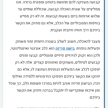
קבועה מעניקה להם תחושת ביטחון ומסגרת ברורה. אנו
ממליצים על שגרת האכלה קבועה, שכוללת שתיים עד
שלוש ארוחות ביום בשעות קבועות. זה לא רק מסייע
בוויסות המטבוליזם של הכלב, אלא גם מחזק את הקשר
ביניכם דרך חוויה חיובית ועקבית.
מעבר להאכלה, חשוב לשלב בשגרה היומית זמני משחק
ופעילות גופנית.
בישון פריזה
הוא כלב אנרגטי ואינטליגנטי,
ולכן הוא זקוק לגירויים פיזיים ומנטליים. קבעו זמנים
קבועים לטיולים, משחקים ואימונים קצרים. אלה לא רק
יספקו לכלב את הפעילות הגופנית הנחוצה לו, אלא גם
יחזקו את הקשר ביניכם ויספקו הזדמנויות ללמידה ואילוף.
זכרו, הבישון פריזה אוהב להיות במרכז תשומת הלב, כך שכל
זמן איכות שתקדישו לו יתקבל בברכה ויחזק את הקשר
ביניכם.