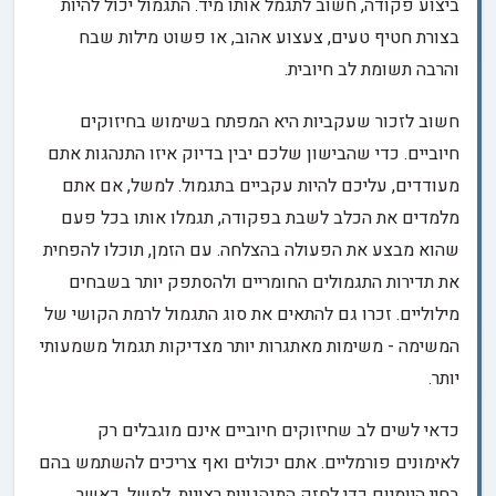
ביצוע פקודה, חשוב לתגמל אותו מיד. התגמול יכול להיות
בצורת חטיף טעים, צעצוע אהוב, או פשוט מילות שבח
והרבה תשומת לב חיובית.
חשוב לזכור שעקביות היא המפתח בשימוש בחיזוקים
חיוביים. כדי שהבישון שלכם יבין בדיוק איזו התנהגות אתם
מעודדים, עליכם להיות עקביים בתגמול. למשל, אם אתם
מלמדים את הכלב לשבת בפקודה, תגמלו אותו בכל פעם
שהוא מבצע את הפעולה בהצלחה. עם הזמן, תוכלו להפחית
את תדירות התגמולים החומריים ולהסתפק יותר בשבחים
מילוליים. זכרו גם להתאים את סוג התגמול לרמת הקושי של
המשימה - משימות מאתגרות יותר מצדיקות תגמול משמעותי
יותר.
כדאי לשים לב שחיזוקים חיוביים אינם מוגבלים רק
לאימונים פורמליים. אתם יכולים ואף צריכים להשתמש בהם
בחיי היומיום כדי לחזק התנהגויות רצויות. למשל, כאשר