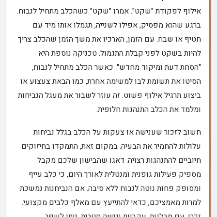
אילוף לפקודת "שקט". אמרו "שקט" כשהכלב מתחיל לנבוח.
ברגע שהוא מפסיק, אפילו לשנייה, תגמלו אותו מיד עם
חטיף או שבח. עם הזמן, הארכיו את משך הזמן שהכלב צריך
להיות בשקט לפני קבלת התגמול. טכניקה נוספת היא
"הסחת דעת ומיקוד מחדש". כאשר הכלב מתחיל לנבוח,
הסיטו את תשומת לבו למשימה אחרת, כמו הבאת צעצוע או
ביצוע תרגיל אילוף פשוט. זה עוזר לשבור את מעגל הנביחות
ומלמד את הכלב התנהגות חלופית.
חשוב לזכור שענישה או צעקות על הכלב בגלל נביחות
עלולות להחמיר את הבעיה. במקום זאת, התמקדו בחיזוקים
חיוביים להתנהגות רצויה. דאגו שהבישון שלכם מקבל
מספיק פעילות גופנית ומנטלית לאורך היום, כי כלב עייף
ומסופק פחות נוטה לנבוח ללא סיבה. אם הנביחנות נמשכת
למרות מאמציכם, כדאי להתייעץ עם מאלף כלבים מקצועי.
זכרו, עם סבלנות, עקביות וגישה חיובית, ניתן לשפר