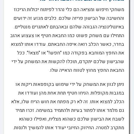
משחקי חיפוש ומציאה הם כלי נהדר לפיתוח יכולות הריכוז
והחשיבה של הבישון פריזה שלכם. כלבים מגזע זה ידועים
באינטליגנציה הגבוהה שלהם ובאהבתם לאתגרים מנטליים.
התחילו עם משחק פשוט כמו החבאת חטיף או צעצוע אהוב
בחדר, כאשר הכלב רואה איפה החבאתם. עודדו אותו למצוא
את החפץ המוחבא בפקודה כמו "חפש!" או "מצא!". ככל
שהבישון שלכם יתקדם, תוכלו להקשות את המשחק על ידי
החבאת החפץ מחוץ לטווח הראייה שלו.
ניתן לגוון את המשחק על ידי שימוש בקופסאות ריקות או
במגבות מקופלות. הניחו חטיף תחת אחת מהן ועודדו את
הכלב למצוא אותו. זה לא רק מפתח את חוש הריח שלו, אלא
גם מלמד אותו לפתור בעיות ולהתמיד במשימה. זכרו תמיד
לשבח את הבישון שלכם כשהוא מצליח, ואפילו כשהוא
מתקרב למטרה. החיזוק החיובי יעודד אותו להמשיך ולנסות.