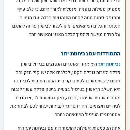
סבלנות ועקביות. חשוב גם לדאוג שהבישון שלכם מקבל
מספיק פעילות גופנית ומנטלית לאורך היום, כי כלב עייף
ומסופק פחות נוטה לפתח התנהגויות חרדה. עם הגישה
הנכונה והכלים המתאימים, ניתן לעזור לבישון פריזה להתגבר
על חרדת נטישה ולהפוך לכלב מאוזן ומאושר יותר.
התמודדות עם נביחנות יתר
נביחנות יתר
היא אחד האתגרים הנפוצים בגידול בישון
פריזה. למרות גודלם הקטן, לכלבים אלה יש קול חזק והם
נוטים להשתמש בו לעתים קרובות. הבנת הסיבות לנביחנות
היא השלב הראשון בטיפול בבעיה. בישון פריזה עשוי לנבוח
מסיבות שונות: שעמום, חרדה, רצון בתשומת לב, או תגובה
לגירויים חיצוניים. זיהוי הטריגר לנביחות יעזור לכם לבחור את
אסטרטגיית הטיפול המתאימה ביותר.
אחת הטכניקות היעילות להתמודדות עם נביחנות יתר היא