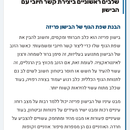
שלבים ראשוניים ביצירת קשר חיובי עם
הבישון
הבנת שפת הגוף של הבישון פריזה
בישון פריזה הוא כלב חברותי ומקסים, וחשוב להבין את
שפת הגוף שלו כדי ליצור קשר חיובי ומשמעותי. כאשר הזנב
של הבישון מתנועע בעליזות, זה סימן ברור לשמחה ורצון
לאינטראקציה. לעומת זאת, אם הזנב מכווץ בין הרגליים, זה
עשוי להעיד על חשש או חוסר ביטחון. חשוב לשים לב גם
לתנוחת הגוף הכללית: כלב רגוע יעמוד בצורה רפויה, בעוד
שכלב מתוח עשוי להיראות קשוח יותר.
מבט עיניו של הבישון פריזה יכול ללמד רבות על מצב רוחו.
עיניים רכות ומבט ישיר מעידים על נינוחות וביטחון, בעוד
שעיניים פעורות או מבט מהיר ומתחמק עשויים להצביע על
חרדה. האוזניים גם הן מספרות סיפור: אוזניים זקופות