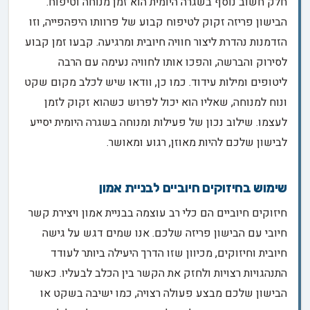
חלק חשוב נוסף בשגרה היומית הוא זמן מנוחה וטיפוח.
הבישון פריזה זקוק לטיפוח קבוע של פרוותו היפהפייה, וזו
הזדמנות נהדרת ליצור חוויה חיובית ומרגיעה. קבעו זמן קבוע
לסירוק והברשה, והפכו אותו לחוויה נעימה עם הרבה
ליטופים ומילות עידוד. כמו כן, וודאו שיש לכלב מקום שקט
ונוח למנוחה, שאליו הוא יכול לפרוש כשהוא זקוק לזמן
לעצמו. שילוב נכון של פעילות ומנוחה בשגרה היומית יסייע
לבישון שלכם להיות מאוזן, רגוע ומאושר.
שימוש בחיזוקים חיוביים לבניית אמון
חיזוקים חיוביים הם כלי רב עוצמה בבניית אמון ויצירת קשר
חיובי עם הבישון פריזה שלכם. אנו שמים דגש על גישה
חיובית וחיזוקים, מכיוון שזו הדרך היעילה ביותר לעודד
התנהגויות רצויות ולחזק את הקשר בין הכלב לבעליו. כאשר
הבישון שלכם מבצע פעולה רצויה, כמו ישיבה בשקט או