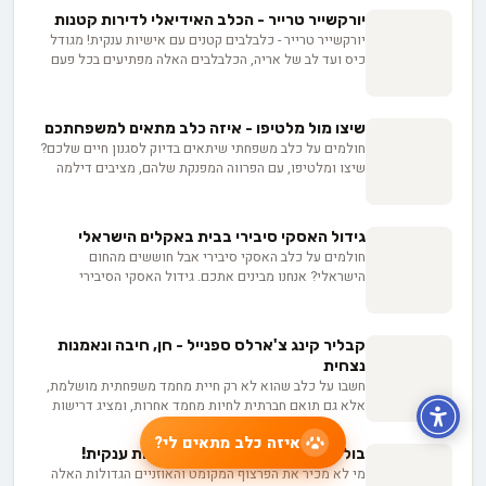
עם צרכי טיפוח שונים. אבל התווית "היפואלרגני" יכולה
יורקשייר טרייר - הכלב האידיאלי לדירות קטנות
להטעות, ולפני שמשקיעים 3,000 עד 8,000 ש"ח בגור חשוב
יורקשייר טרייר - כלבלבים קטנים עם אישיות ענקית! מגודל
לדעת בדיוק מה לשאול את המוכר כדי להבדיל בין הבטחה
כיס ועד לב של אריה, הכלבלבים האלה מפתיעים בכל פעם
למציאות.
מחדש. רוצים לגלות איך הם הפכו מציידי עכברים במכרות
לכוכבי סלון? הצטרפו אלינו למסע מרתק לעולמם הקסום של
היורקים!
שיצו מול מלטיפו - איזה כלב מתאים למשפחתכם
חולמים על כלב משפחתי שיתאים בדיוק לסגנון חיים שלכם?
שיצו ומלטיפו, עם הפרווה המפנקת שלהם, מציבים דילמה
שמשגעת משפחות בכל הארץ! מי מהם חכם יותר וגם קל
לאילוף? האם דירתכם תהיה בית גידול מלטיפו אידיאלי, או
שדווקא שיצו יתאים יותר? פינדוג מציגה השוואה מקיפה
גידול האסקי סיבירי בבית באקלים הישראלי
שתעזור לכם למצוא את הכלב המושלם בשבילכם!
חולמים על כלב האסקי סיבירי אבל חוששים מהחום
הישראלי? אנחנו מבינים אתכם. גידול האסקי הסיבירי
בישראל דורש קצת יצירתיות - מהתמודדות עם האופי
העצמאי שלו ועד יצירת פינת קור בבית. במדריך הזה נראה
לכם איך להפוך את החלום למציאות. החל מהתאמת מסגרת
קבליר קינג צ'ארלס ספנייל - חן, חיבה ונאמנות
המגורים ועד לבניית קשר רגשי עמוק עם בעלי החיים הנפלאים
נצחית
הללו. בואו נצלול יחד לעולם המרתק של גידול האסקי
חשבו על כלב שהוא לא רק חיית מחמד משפחתית מושלמת,
הסיבירי בבית ישראלי.
אלא גם תואם חברתית לחיות מחמד אחרות, ומציג דרישות
טיפוח ופעילות גופנית שניתן לנהל למדי גם עבור אנשים
איזה כלב מתאים לי?
עסוקים. הכירו את קבליר קינג צ'ארלס ספניאל. בין אם אתם
בולדוג צרפתי - כלב קטן עם אישיות ענקית!
בעלים פוטנציאליים של קבליר או פשוט מעריצים של הגזע,
מי לא מכיר את הפרצוף המקומט והאוזניים הגדולות האלה
החזיקו חזק בזמן שאנחנו מנווטים בין התכונות, המזג, צרכי