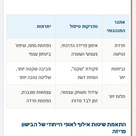
אתגר
טכניקות טיפול
יתרונות
התנהגותי
חרדת
אימון פרידה הדרגתי,
הפחתת מתח, שיפור
נטישה
צעצועי העשרה
ביטחון עצמי
נביחנות
פקודת "שקט",
סביבה שקטה יותר,
יתר
הסחת דעת
שליטה טובה יותר
עידוד משחק עצמאי,
עצמאות מוגברת,
תלות יתר
זמן לבד מדורג
הפחתת חרדה
התאמת שיטות אילוף לאופי הייחודי של הבישון
פריזה