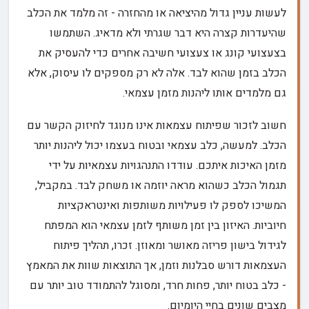
לעשות עניין גדול מהיציאה או מהחזרה - זה מלמד את הכלב
שהיעדרות קצרה היא דבר שגרתי ולא מדאיג. השתמשו
בצעצועי קונג או צעצועי חשיבה אחרים כדי להעסיק את
הכלב בזמן שהוא לבד. אלה לא רק מספקים לו עיסוק, אלא
גם מלמדים אותו ליהנות מזמן עצמאי.
חשוב לזכור שפיתוח עצמאות אינו מנוגד לחיזוק הקשר עם
הכלב. למעשה, כלב עצמאי ובטוח בעצמו יכול ליהנות יותר
מזמן האיכות איתכם. עודדו התנהגויות עצמאיות על ידי
תגמול הכלב כשהוא מראה יוזמה או משחק לבד. במקביל,
המשיכו לספק לו פעילויות משותפות ואינטראקציות
חיוביות. האיזון בין זמן משותף לזמן עצמאי הוא המפתח
לגידול בישון פריזה מאושר ומאוזן. זכרו, תהליך פיתוח
העצמאות דורש סבלנות וזמן, אך התוצאות שוות את המאמץ
- כלב בטוח יותר, פחות חרד, ומסוגל להתמודד טוב יותר עם
מצבים שונים בחיי היומיום.