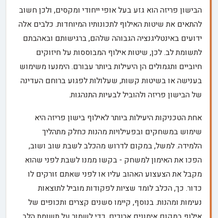
הבישון פריזה הוא גזע בעל אופי ייחודי ומקסים, ולכן חשוב
להתאים את שיטות האילוף לתכונותיו המיוחדות. כלבים אלה
ידועים באינטליגנציה הגבוהה שלהם, ברגישותם ובאהבתם
לתשומת לב. לכן, שיטות אילוף המבוססות על חיזוקים
חיוביים ותגמולים הן היעילות ביותר עבורם. הימנעו משימוש
בענישה או בשיטות קשות, שעלולות לפגוע ברוחם העדינה
של הבישון פריזה ולהוביל לבעיות התנהגות.
אחת הטכניקות היעילות ביותר לאילוף בישון פריזה היא
שימוש במשחקים ובפעילויות מהנות כחלק מתהליך
הלמידה. למשל, במקום לדרוש מהכלב לשבת שוב ושוב,
הפכו את האימון למשחק - בקשו ממנו לשבת לפני שהוא
מקבל את הצעצוע האהוב עליו או לפני שאתם זורקים לו
כדור. כך, הכלב לומד שציות לפקודות מוביל לתוצאות
נעימות ומהנות. בנוסף, קיימו סשנים קצרים ותכופים של
אילוף במקום אימונים ארוכים, כדי לשמור על תשומת הלב