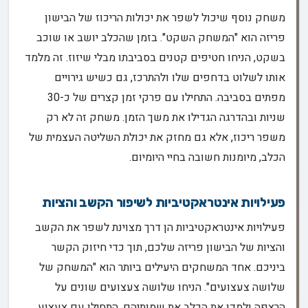
משחק נוסף שיכול לשפר את יכולות הריכוז של הבישון
פריזה הוא "המשחק השקט". בזמן שהכלב יושב או שוכב
בשקט, הניחו חטיפים קטנים בסביבתו מבלי שיזוז. זה מלמד
אותו לשלוט בדחפים שלו ולהתרכז, גם כשיש גירויים
מפתים בסביבה. התחילו עם פרקי זמן קצרים של כ-30
שניות ובהדרגה הגדילו את משך הזמן. משחק זה לא רק
משפר ריכוז, אלא גם מחזק את יכולת השליטה העצמית של
הכלב, מיומנות חשובה בחיי היומיום.
פעילויות אינטראקטיביות לשיפור הקשב והציות
פעילויות אינטראקטיביות הן דרך מצוינת לשפר את הקשב
והציות של הבישון פריזה שלכם, תוך כדי חיזוק הקשר
ביניכם. אחד המשחקים היעילים ביותר הוא "המשחק של
שלושה צעצועים". הניחו שלושה צעצועים שונים על
הרצפה ולמדו את הכלב את שמותיהם. התחילו עם צעצוע