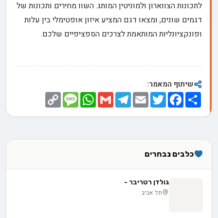
לתכונות הצווארון ולמוניטין המותג. השוו מחירים ותכונות של
דגמים שונים, ומצאו דגם המציע איזון אופטימלי בין עלות
ופונקציונליות המותאמת לצרכים הספציפיים שלכם.
שיתוף המאמר:
Copy
Message
WhatsApp
Gmail
Telegram
Email
Twitter
Facebook
Share
Link
כלבים נבחרים
גולדן רטריבר -
תל אביב