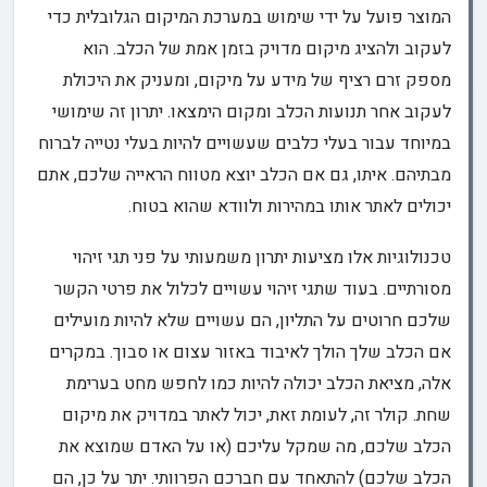
המוצר פועל על ידי שימוש במערכת המיקום הגלובלית כדי
לעקוב ולהציג מיקום מדויק בזמן אמת של הכלב. הוא
מספק זרם רציף של מידע על מיקום, ומעניק את היכולת
לעקוב אחר תנועות הכלב ומקום הימצאו. יתרון זה שימושי
במיוחד עבור בעלי כלבים שעשויים להיות בעלי נטייה לברוח
מבתיהם. איתו, גם אם הכלב יוצא מטווח הראייה שלכם, אתם
יכולים לאתר אותו במהירות ולוודא שהוא בטוח.
טכנולוגיות אלו מציעות יתרון משמעותי על פני תגי זיהוי
מסורתיים. בעוד שתגי זיהוי עשויים לכלול את פרטי הקשר
שלכם חרוטים על התליון, הם עשויים שלא להיות מועילים
אם הכלב שלך הולך לאיבוד באזור עצום או סבוך. במקרים
אלה, מציאת הכלב יכולה להיות כמו לחפש מחט בערימת
שחת. קולר זה, לעומת זאת, יכול לאתר במדויק את מיקום
הכלב שלכם, מה שמקל עליכם (או על האדם שמוצא את
הכלב שלכם) להתאחד עם חברכם הפרוותי. יתר על כן, הם