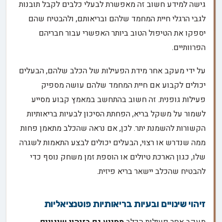
גישה למידע חשוב זה מאפשרת לבעלי כלבים לקבל תובנות
לגבי הרגלי חיית המחמד שלהם ובריאותם, ולהבטיח שהם
יספקו את הטיפול הטוב ביותר האפשרי עבור חבריהם
הפרוותיים.
על ידי מעקב אחר מידת הפעילות של הכלב שלהם, הבעלים
יכולים לקבוע אם חיית המחמד שלהם עושה מספיק
פעילות גופנית. זה חשוב בהתחשב במאמץ קבוע מסייע
לשמור על משקל בריא, הפחתת הסיכון לבעיות בריאותיות
הקשורות להשמנת יתר. לכן, אם נראה שהכלב מתאמן פחות
ממה שנדרש או רצוי, הבעלים יכולים לבצע התאמות לשגרה
שלו, כגון הארכת טיולים או הוספת זמן משחק נוסף כדי
להבטיח שהכלב יישאר בריא פיזית.
זיהוי שינויים ובעיות בריאותיות פוטנציאליות
מעקב אחר פעילות הכלב
מסייע גם בזיהוי שינויים