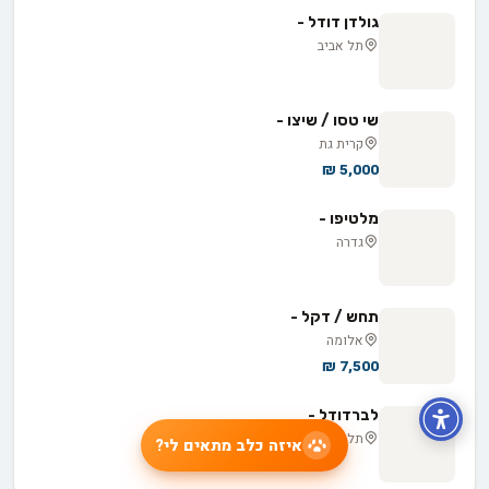
גולדן דודל -
תל אביב
שי טסו / שיצו -
קרית גת
5,000 ₪
מלטיפו -
גדרה
תחש / דקל -
אלומה
7,500 ₪
לברדודל -
תל אביב
איזה כלב מתאים לי?