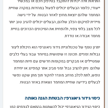
התראות אלה יכולות להתקבל בטלפון חכם או במכשיר
ייעודי, כלומר הבעלים יכולים לפעול במהירות במקרה שחיית
המחמד שלהם יוצאת מחוץ לאזור הבטוח. על ידי גישה
מיידית למיקום הכלב שלהם, הבעלים יכולים להגיב טוב יותר
לכל מצב בלתי צפוי, ולהפחית את הסיכונים הכרוכים בחיית
מחמד אבודה או נודדת.
יתרון נוסף של טכנולוגיית גידור גיאוגרפי הוא היכולת ליצור
גבולות זמניים. תכונה זו שימושית במיוחד עבור בעלי כלבים
שמטיילים או מבקרים במקומות חדשים עם חיות המחמד
שלהם. ניתן להציב גבול זמני סביב אתר קמפינג או יחידת
נופש, לתת לכלב מרחב מוגדר לחקור תוך מתן שקט נפשי
לבעלים בידיעה שחיית המחמד נשארת באזור הבטוח.
כיסוי גידור גיאוגרפי: הבטחת הגנה נאותה
כיסוי הגידור הגיאוגרפי יכול להשתנות בהתאם לגורמים כמו