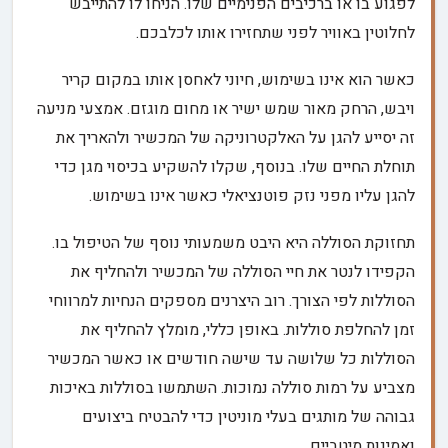
לפגוע בו או ברכיבים הפנימיים שלו. הניחו לו להתייבש
לחלוטין באוויר לפני שתחזירו אותו לכלבכם.
כאשר הוא אינו בשימוש, חיוני לאחסן אותו במקום קריר
ויבש, הרחק מאור שמש ישיר או מחום מוגזם. אמצעי מניעה
זה יסייע להגן על האלקטרוניקה של המכשיר ולהאריך את
תוחלת החיים שלו. בנוסף, שקלו להשקיע בכיסוי מגן כדי
להגן עליו מפני נזק פוטנציאלי כאשר אינו בשימוש.
תחזוקת הסוללה היא היבט משמעותי נוסף של הטיפול בו.
הקפידו לנטר את חיי הסוללה של המכשיר ולהחליף את
הסוללות לפי הצורך. רוב היצרנים מספקים הנחיות למרווחי
זמן להחלפת סוללות. באופן כללי, מומלץ להחליף את
הסוללות כל שלושה עד שישה חודשים או כאשר המכשיר
מצביע על רמות סוללה נמוכות. השתמשו בסוללות באיכות
גבוהה של מותגים בעלי מוניטין כדי להבטיח ביצועים
ואמינות מיטביים.