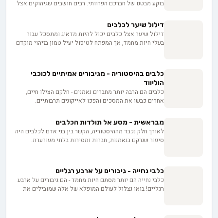
בוקע מבטנו של חברכם הפרוותי. רבים חושבים שגיהוקים אצל
כלבים הם סתם תופעה חמודה, אבל אנחנו יודעים שהם
עשויים להעיד על דברים חשובים בבריאותו. בואו נגלה יחד את
דילול שיער לכלבים
הסודות שמסתתרים מאחורי הקונצרט הבטני הזה.
דילול שיער אצל כלבים יכול להיות מדאיג ומתסכל עבור
בעלי חיות מחמד, אך המפתח לטיפול יעיל טמון בזיהוי מוקדם
של הבעיה. במאמר זה, נצלול לעומק הגורמים העיקריים
לדילול שיער בכלבים, החל משינויים תזונתיים וחוסרים
הורמונליים ועד למחלות עור ולחץ סביבתי. בעזרת הבנה
כלבים בהיסטוריה - מגיבורים אמיתיים לכוכבי
מעמיקה של הסיבות השורשיות, נחשוף בפניכם מגוון רחב של
הוליווד
אפשרויות טיפול, כולל שינויי תזונה, תוספי מזון חיוניים
כלבים הם הרבה יותר מחברים נאמנים - חלקם הצילו חיים,
וטיפוח קבוע של הפרווה. הצטרפו אלינו למסע מרתק בעולם
אחרים כבשו את המסכים והפכו לאייקונים תרבותיים.
בריאות העור והשיער של חברינו הכלביים, ולמדו כיצד תוכלו
מהגיבורים הפרוותיים שמשכו פצועים מהריסות ועד לכוכבי
להעניק לכלב שלכם את המראה הזוהר והבריא ביותר. בין אם
הקולנוע שגנבו את הלב, אספנו עבורכם את הסיפורים
אתם מטפלים בבעיה קיימת או פשוט מחפשים דרכים למנוע
מבראשית - מסע אל תולדות הכלבים
המרגשים ביותר על הכלבים שעשו היסטוריה.
את הופעתה, המאמר הזה הוא המדריך המושלם עבורכם.
לאורך חלק נכבד מההיסטוריה, הקשר בין בני אדם לכלבים היה
סיפור שנרקם בנאמנות, חברות ומסירות בלתי מעורערת.
מהזאבים הפראיים ששוטטו בארצות עתיקות ועד לבני הלוויה
הכלבים האהובים שמפארים את בתינו כיום, ההיסטוריה של
הכלבים הוא מסע שובה לב המשתרע על פני אלפי שנים.
כלבי נחייה - גיבורים על ארבע רגליים
תחילתו של התקופה הפרהיסטורית, הסיפור הכובש של
כלבי נחייה הם יותר מסתם חיות מחמד - הם גיבורים על ארבע
תולדות הכלבים מלא באבני דרך מרתקות, טרנספורמציות
רגליים! בואו נצלול לעולם המופלא של אלה שמובילים את
אבולוציוניות והשפעות עמוקות על הציוויליזציה האנושית.
חיינו מתוך אהבה ונאמנות אינסופית. מהאימון המורכב ועד
לקשר הרגשי העמוק, נגלה איך הכלבים האלה משנים חיים
ומעניקים עצמאות לבעליהם. מוכנים להתרגש?