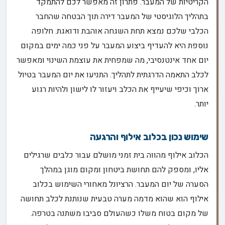
הקריטיות של המעבר. פתרון זה מאפשר לכם להתמקד
בתהליך הלוגיסטי של המעבר דירה תוך הבטחה שהחבר
הכלבי שלכם נמצא תחת השגחה אוהבת ודואגת. חלופה
נוספת היא להעדיף ביצוע המעבר על פני כמה ימים במקום
יום אחד אינטנסיבי, מה שמפחית את עוצמת השינוי ומאפשר
לכלב התאמה הדרגתית לתהליך. התניעו את יום המעבר בטיול
ארוך וכיפי שיעייף את הכלב ויעזור לו לישון ולהיות רגוע
יותר.
שימוש נכון בכלוב אילוף והרגעה
הכלוב אילוף מהווה בית זמני מושלם עבור כלבים שרגילים
אליו, ומספק להם תחושת ביטחון ומקום מוגן במהלך
הסערה של יום המעבר. הרציונל מאחורי השימוש בכלוב
אילוף הוא שהוא מדמה מערה טבעית שנותנת לכלב תחושה
של מקום בטוח משלו כשהעולם סביבו משתנה בטרפה.