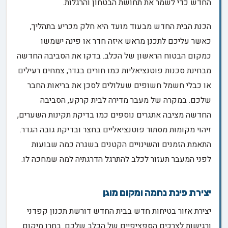
החדש כדי לשמר את תחושת הבטחון והרגלות.
הכנת הבית החדש מבעוד מועד היא חלק מכריע בתהליך,
כאשר עליכם לתכנן מראש איזה חדר או פינה ישמשו
כמקום הבטוח הראשון של הכלב. בדקו את הסביבה החדשה
מבחינת סכנות פוטנציאליות כמו חורים בגדר, צמחים רעילים
או כבלי חשמל חשופים שעלולים לסכן את בריאות החבר
שלכם. במקרה של מעבר מדירה לבית קרקע, הסביבה
החדשה מציבה אתגרים נוספים כמו בדיקת תקינות השערים,
זיהוי מקומות מסתור פוטנציאליים בחצר ובדיקת גובה הגדר.
התאמת הזמנים והשינויים הקטנים בשגרה כמה שבועות
לפני המעבר תעזור לכלב להתרגל הדרגתיה למה שמחכה לו.
יצירת פינת נחמה ומקום מוגן
יצירת אזור בטיחות חדש בבית החדש דורשת תכנון קפדני
ורגישות לצרכים הספציפיים של הכלב שלכם. בחרו מיקום