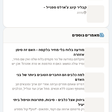
קבליר קינג צ'ארלס ספנייל -
גדרה
מאמרים נוספים
מודעה בלוח בלי מחיר בלקסה - האם זה סימן
אזהרה
נתקלתם במודעה של גור מקסים בלוח שלנו ואין שם מחיר,
ומיד עולה החשש: האם זו הזדמנות או נורת אזהרה? אכן יש
לכך סיבות לגיטימיות, החל מרצון המפרסם לוודא התאמה בין
הבית לכלב, בין אם למכירה ובין אם לאימוץ, ועד למחיר
למה כלבים הם החברים הטובים ביותר של בני
שמשתנה בין גורים באותה מלטה. בפועל השאלה היא לא רק
האדם
כמה זה עולה, אלא כמה שקיפות המפרסם מוכן להציע
דמיינו שאתם חוזרים הביתה אחרי יום ארוך ומוצאים זנב
כשמבקשים ממנו פרטים.
מתנופף ואהבה ללא תנאים. מתל אביב ועד הגליל, הכלבים
שלנו מבינים אותנו בצורה מופלאה - יותר מבני אדם. איך זה
שצאצאי זאבים פראיים הפכו לחברים הנאמנים שלנו? ומה
גיהוק אצל כלבים - סיבות, פתרונות וטיפול ביתי
מגלה המדע על הכוח של הקשר הזה לחזק את בריאותנו
יעיל
הנפשית?
רק סיימתם ארוחה עם רקסי, ופתאום - *הוק*! קול מפתיע