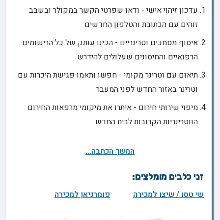
עדכון זיהוי אישי - ודאו שפרטי הקשר במקולר ובשבב
זוהים עם הכתובת והטלפון החדשים
איסוף מסמכים וטרינריים - הכינו עותק של כל הרישומים
הרפואיים והחיסונים שעלולים להידרש
תיאום עם וטרינר מקומי - חפשו ותאמו פגישת היכרות עם
וטרינר באזור החדש לפני המעבר
מיפוי שירותי חירום - איתרו את מיקומי מרפאות החירום
הווטרינריות הקרובות לבית החדש
המשך הכתבה...
זני כלבים מומלצים:
שי טסו / שיצו למכירה
פומרניאן למכירה