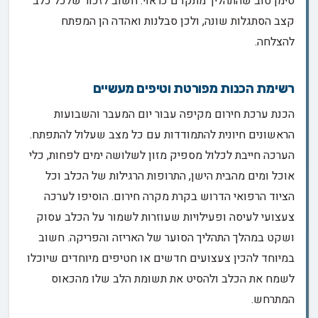
סימן טוב שהתהליך מתקדם כראוי. חשוב לזכור שלכל כלב
קצב הסתגלות שונה, ולכן סבלנות ואהדה הן המפתח
להצלחה.
רשימת הכנות מפורטת וטיפים מעשיים
הכנת ערכת חירום מקיפה עבור יום המעבר והשבועות
הראשונים חיונית להתמודדות עם כל מצב שעלול להתפתח.
הערכה חייבת לכלול מספיק מזון לשלושה ימים לפחות, כלי
אוכל ומים מהבית הישן, התרופות הרגילות של הכלב וכל
הציוד הרפואי הדרוש בקרת מקרה חירום. הוסיפו לערכה
צעצועי לעיסה ופעילויות שעוזרות לשמור על הכלב עסוק
ושקט במהלך התהליך הסוער של האריזה והפריקה. חשוב
במיוחד להכין צעצועים חדשים או חטיפים מיוחדים שיוכלו
לשמח את הכלב ולהסיט את תשומת הלב שלו מהכאוס
המתרחש.