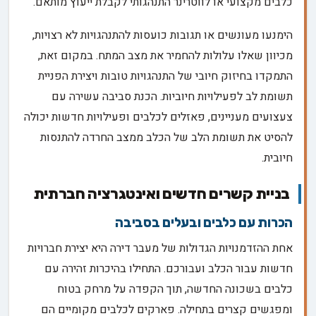
כלבים מקצועי או לווטרינר התנהגותי לקבלת ייעוץ מותאם.
הימנעו מעונשים או תגובות כועסות להתנהגויות לא רצויות,
מכיוון שאלו עלולות להחמיר את מצב המתח. במקום זאת,
התמקדו בחיזוק חיובי של התנהגויות טובות ויצירת הפניית
תשומת לב לפעילויות חיוביות. הכנת סביבה עשירה עם
צעצועים מעניינים, פאזלים לכלבים ופעילויות חדשות יכולה
להסיט את תשומת הלב של הכלב ממצב החרדה להתנסות
חיובית.
בניית קשרים חדשים ואינטגרציה חברתית
הכרות עם כלבים ובעלים בסביבה
אחת ההזדמנויות הגדולות של מעבר דירה היא יצירת חברויות
חדשות עבור הכלב ועבורכם. התחילו בהיכרות זהירה עם
כלבים בשכונה החדשה, תוך הקפדה על מרחק בטוח
ומפגשים קצרים בתחילה. פארקים לכלבים מקומיים הם