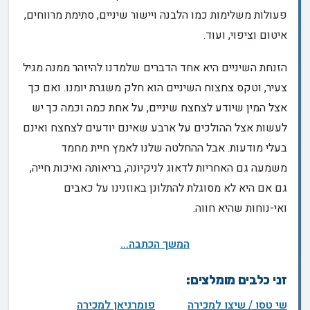
פעולות משלימות כמו הלבנה ויישור שיניים, סתימת מרווחים,
איטום וציפוי, ועוד.
הזנחת השיניים היא אחד הדברים שלמדנו להיזהר ממנה מגיל
צעיר, וטקס צחצוח השיניים הוא חלק משגרת יומנו. ואם כך
אצל המין שיודע לצחצח שיניים, על אחת כמה וכמה כך יש
לעשות אצל ההולכים על ארבע שאינם יודעים לצחצח ואינם
בעלי מודעות. אבל ההחלטה שלנו לאמץ חיית מחמד
משמעה גם האחריות לדאוג לניקיונה, בריאותה ואיכות חייה,
גם אם היא לא מסוגלת להתלונן באוזנינו על כאבים
ואי-נוחות שהיא חווה.
המשך הכתבה...
זני כלבים מומלצים:
שי טסו / שיצו למכירה
פומרניאן למכירה