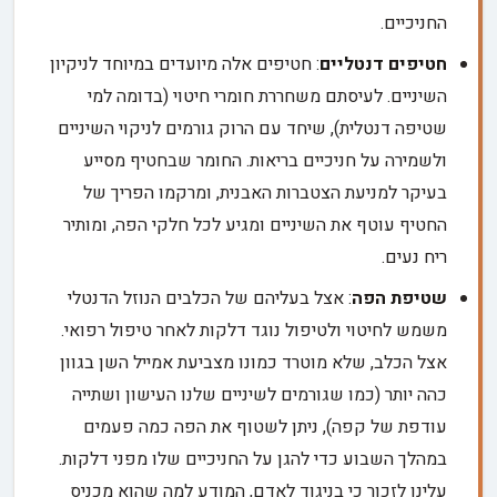
החניכיים.
חטיפים דנטליים
: חטיפים אלה מיועדים במיוחד לניקיון
השיניים. לעיסתם משחררת חומרי חיטוי (בדומה למי
שטיפה דנטלית), שיחד עם הרוק גורמים לניקוי השיניים
ולשמירה על חניכיים בריאות. החומר שבחטיף מסייע
בעיקר למניעת הצטברות האבנית, ומרקמו הפריך של
החטיף עוטף את השיניים ומגיע לכל חלקי הפה, ומותיר
ריח נעים.
שטיפת הפה
: אצל בעליהם של הכלבים הנוזל הדנטלי
משמש לחיטוי ולטיפול נוגד דלקות לאחר טיפול רפואי.
אצל הכלב, שלא מוטרד כמונו מצביעת אמייל השן בגוון
כהה יותר (כמו שגורמים לשיניים שלנו העישון ושתייה
עודפת של קפה), ניתן לשטוף את הפה כמה פעמים
במהלך השבוע כדי להגן על החניכיים שלו מפני דלקות.
עלינו לזכור כי בניגוד לאדם, המודע למה שהוא מכניס