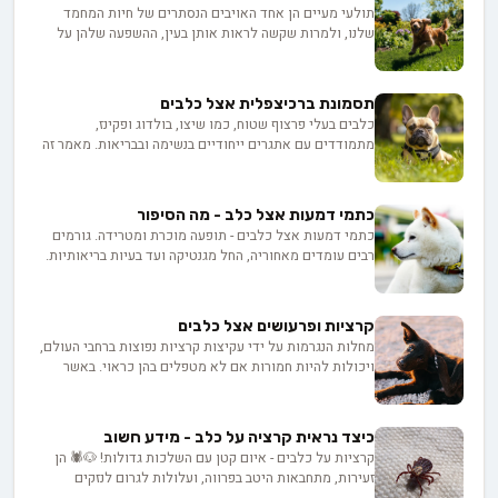
תולעי מעיים הן אחד האויבים הנסתרים של חיות המחמד
שלנו, ולמרות שקשה לראות אותן בעין, ההשפעה שלהן על
בריאות הכלבים יכולה להיות דרמטית. מהשינויים בהתנהגות
ועד לסימנים פיזיים - חשוב להכיר את הסימנים המחשידים,
דרכי ההדבקה והטיפול, כדי להגן על הכלבים שלנו מפני
תסמונת ברכיצפלית אצל כלבים
האורחים הלא רצויים הללו.
כלבים בעלי פרצוף שטוח, כמו שיצו, בולדוג ופקינז,
מתמודדים עם אתגרים ייחודיים בנשימה ובבריאות. מאמר זה
חושף את הגורמים לתסמונת ברכיצפלית, השלכותיה על
הבריאות, ומספק עצות חיוניות לזיהוי סימני מצוקה ולהתאמת
אורח החיים. גלו כיצד תוכלו לדאוג לרווחתם של חברכם
כתמי דמעות אצל כלב - מה הסיפור
הפרוונים המיוחדים ולאפשר להם לנשום בקלות.
כתמי דמעות אצל כלבים - תופעה מוכרת ומטרידה. גורמים
רבים עומדים מאחוריה, החל מגנטיקה ועד בעיות בריאותיות.
אך אל דאגה! במאמר זה נסקור את הסיבות העיקריות, נציע
פתרונות ביתיים פשוטים ונדגיש מתי חשוב לפנות לווטרינר.
בואו נצלול לעולם כתמי הדמעות ונלמד כיצד להעניק לכלבים
קרציות ופרעושים אצל כלבים
שלנו חיים מאושרים ובריאים יותר. אתם מוכנים להרפתקה?
מחלות הנגרמות על ידי עקיצות קרציות נפוצות ברחבי העולם,
ויכולות להיות חמורות אם לא מטפלים בהן כראוי. באשר
לפרעושים, לא רק שהם גורמים לאי נוחות קיצונית לכלבים,
ההתפשטות שלהם יכולה גם להוביל לבעיות בריאותיות
חמורות. גם הקרציות וגם הפרעושים הם אכן אויבים אימתניים
כיצד נראית קרציה על כלב - מידע חשוב
עבור חברינו הפרוותיים האהובים. במאמר זה נשפוך אור על
קרציות על כלבים - איום קטן עם השלכות גדולות! 🐶🕷️ הן
הנושא וננגיש לבעלי כלבים את הידע הנדרש כדי להגן על
זעירות, מתחבאות היטב בפרווה, ועלולות לגרום לנזקים
חיות המחמד שלהם מפני אורחים לא רצויים אלה.
בריאותיים משמעותיים. במאמר המקיף הזה, נצלול לעומק