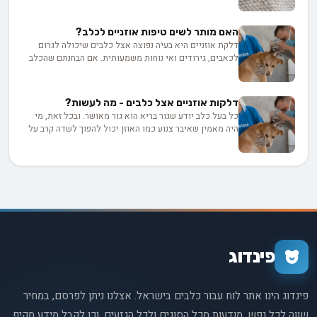
הנושא ונלמד איך לזהות קרציות על כלבים, מהם
הסימפטומים המדאיגים של מחלות המועברות על ידי קרציות,
האם מותר לשים טיפות אוזניים לכלב?
ומה הן הדרכים היעילות להיפטר מהן ולמנוע הדבקה עתידית.
דלקת אוזניים היא בעיה נפוצה אצל כלבים שיכולה לגרום
אז אם אתם רוצים להגן על הכלב שלכם מפני האיום הקטן
לכאבים, גירודים ואי נוחות משמעותית. אם הבחנתם שהכלב
והמסוכן הזה, המשיכו לקרוא!
שלכם מגרד או מנער את ראשו יותר מהרגיל, יתכן שהוא סובל
מדלקת אוזניים. במאמר זה נסביר לכם על הסימנים לדלקת
אוזניים, חשיבות הטיפול המהיר, אפשרויות הטיפול כמו
דלקות אוזניים אצל כלבים - מה לעשות?
טיפות אוזניים, מתי כדאי לפנות לווטרינר, וכיצד ניתן למנוע
כל בעל כלב יודע שגור בריא הוא גור מאושר. ובכל זאת, מי
את הישנות הבעיה בעתיד. אז אם אתם רוצים לדעת איך
היה מאמין שאיבר צנוע כמו האוזן יכול להפוך לשדה קרב על
לשמור על בריאות האוזניים של הכלב שלכם ולהבטיח שהוא
אחת הבעיות הבריאותיות הנפוצות ביותר העומדות בפני חברינו
יישאר שמח ומאושר - המשיכו לקרוא!
הנאמנים? כן, דלקת אוזניים אצל כלבים הן גורם שכיח
למצוקה, אי נוחות וביקורים תכופים אצל הווטרינר.
פינדוג
פינדוג הינו אתר לוח עבור כלבים בישראל. אצלנו ניתן לפרסם, במחיר
שווה לכל נפש, מודעות מכל הסוגים ולכל הגזעים. וכן לקבל מידע מקיף