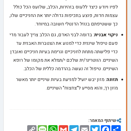
לפיו ויודע כיצד ללעוס בזהירות, הכלב, שלועס הכל כולל
עצמות חדות, פוצע בתכיפות גדולה יותר את החניכיים שלו,
כך ששטיפתם בנוזל הדנטלי חשובה במיוחד.
ניקוי אבנית
: בדומה לבני האדם, גם הכלב צריך לעבור מדי
פעם טיפול שיננית כדי למנוע את הצטברות האבנית עד
כדי פלישתה מתחת לחניכיים וגרימת בעיות חניכיים ואובדן
השיניים. הווטרינר/ית שלכם י/תמלא את מקומו של רופא
השיניים. טיפול זה נעשה בהרדמה כללית של הכלב.
תזונה
: מזון יבש יועיל למניעת בעיות שיניים יותר מאשר
מזון רך, והוא מסייע ל"צחצוח" השיניים.
שיתוף המאמר:
Copy
Message
WhatsApp
Gmail
Telegram
Email
Twitter
Facebook
Share