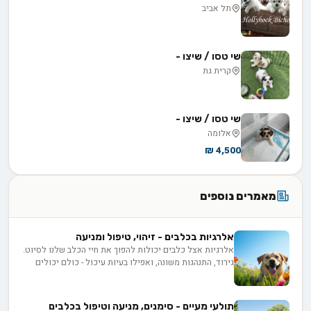
תל אביב
שי טסו / שיצו -
קרית גת
שי טסו / שיצו -
אלומה
4,500 ₪
מאמרים נוספים
אלרגיות בכלבים - זיהוי, טיפול ומניעה
אלרגיות אצל כלבים יכולות להפוך את חיי הכלב שלנו לסיוט.
גירוד, התנהגות משונה, ואפילו בעיות עיכול - כולם יכולים
להיות סימנים. אבל אל דאגה! יש לנו את כל המידע שאתם
צריכים, מזיהוי הסימנים ועד לטיפולים חדשניים. גלו איך
לעזור לכלבכם לחיות חיים נטולי גירודים ומלאי אושר!
תולעי מעיים - סימנים, מניעה וטיפול בכלבים