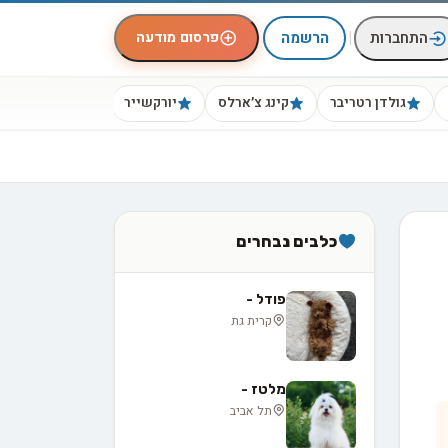
|
פרסום מודעה
התחברות
הרשמה
גולדן רטריבר
קינג צ׳ארלס
יורקשייר
ביגל
כלבים נבחרים
פודל -
קרית גת
מלטז -
תל אביב