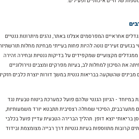
ספות של חיים איכותיים ופעילים.
בים
גדלים אחראיים המפרסמים אצלנו באתר, נהנים מיתרונות גנטיים
י בגזעים זעירים נוטה להיות פחות בעייתי מבחינת מחלות תורשתיות,
מגדלים מקצועיים שמקפידים על בדיקות גנטיות ובחירה זהירה
תה את הסיכון למחלות לב, בעיות מפרקים ומצבים נוירולוגיים
ם מבינים שהשקעה בבריאות גנטית במשך דורות יוצרת כלבים חזקים
 במיוחד - הגיוון הגנטי שלהם פועל כמערכת ביטוח טבעית נגד
ם מתערבבים, הסיכוי שמחלה רצסיבית תתבטא יורד משמעותיות,
ן בריאותי יוצא דופן. תהליך הברירה הטבעית עדיין פועל בכלבי
ים קרובות מתווספות בעיות גנטיות דרך רבייה מצומצמת ובידוד