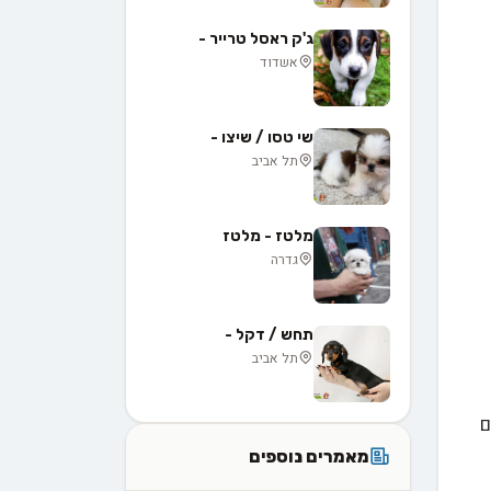
ג'ק ראסל טרייר -
אשדוד
שי טסו / שיצו -
תל אביב
מלטז - מלטז
גדרה
תחש / דקל -
תל אביב
ם
מאמרים נוספים