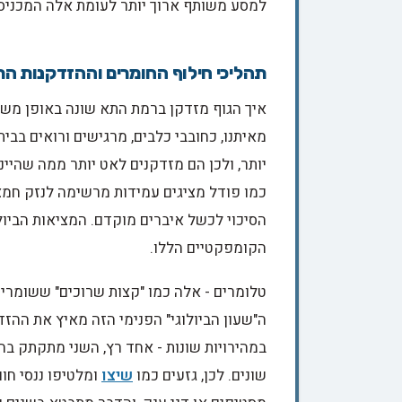
למסע משותף ארוך יותר לעומת אלה המכניסות
תהליכי חילוף החומרים וההזדקנות ה
איך הגוף מזדקן ברמת התא שונה באופן מש
מאיתנו, כחובבי כלבים, מרגישים ורואים בבית
יותר, ולכן הם מזדקנים לאט יותר ממה שהיי
כמו פודל מציגים עמידות מרשימה לנזק חמצו
הסיכוי לכשל איברים מוקדם. המציאות הביולו
הקומפקטיים הללו.
טלומרים - אלה כמו "קצות שרוכים" ששומרים
ה"שעון הביולוגי" הפנימי הזה מאיץ את ההזד
במהירויות שונות - אחד רץ, השני מתקתק ב
שונים. לכן, גזעים כמו
שיצו
ומלטיפו ננסי חו